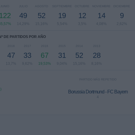
JUNIO
JULIO
AGOSTO
SEPTIEMBRE
OCTUBRE
NOVIEMBRE
DICIEMBRE
122
49
52
19
12
14
9
35,57%
14,29%
15,16%
5,54%
3,5%
4,08%
2,62%
Nº DE PARTIDOS POR AÑO
2018
2017
2016
2015
2014
2013
47
33
67
31
52
28
13,7%
9,62%
19,53%
9,04%
15,16%
8,16%
PARTIDO MÁS REPETIDO
)
Borussia Dortmund - FC Bayern
4