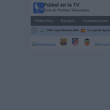
Fútbol en la TV
Fútbol
Guía de Partidos Televisados
en la
TV
Fútbol hoy
Equipos
Competiciones
Guía de
Partidos
FIFA Copa Mundial 2026
La Liga EA Sport
Televisados
Fútbol
hoy
Equipos
Competiciones
Canales
TV
Otros