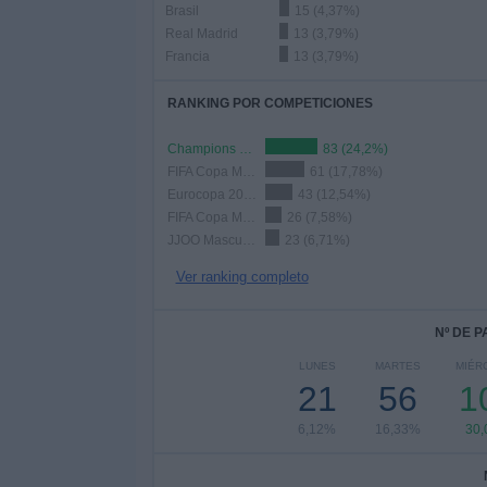
Brasil
15 (4,37%)
Real Madrid
13 (3,79%)
Francia
13 (3,79%)
RANKING POR COMPETICIONES
Champions League
83 (24,2%)
FIFA Copa Mundial 2026
61 (17,78%)
Eurocopa 2028
43 (12,54%)
FIFA Copa Mundial Femenina
26 (7,58%)
JJOO Masculinos
23 (6,71%)
Ver ranking completo
Nº DE 
LUNES
MARTES
MIÉR
21
56
1
6,12%
16,33%
30