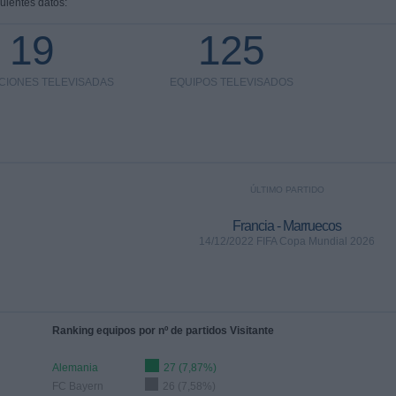
uientes datos:
19
125
CIONES TELEVISADAS
EQUIPOS TELEVISADOS
ÚLTIMO PARTIDO
Francia - Marruecos
14/12/2022 FIFA Copa Mundial 2026
Ranking equipos por nº de partidos Visitante
Alemania
27 (7,87%)
FC Bayern
26 (7,58%)