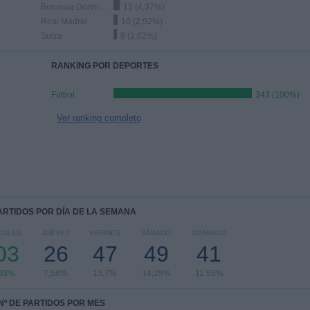
Borussia Dortmund
15 (4,37%)
Real Madrid
10 (2,92%)
Suiza
9 (2,62%)
RANKING POR DEPORTES
Fútbol
343 (100%)
Ver ranking completo
PARTIDOS POR DÍA DE LA SEMANA
COLES
JUEVES
VIERNES
SÁBADO
DOMINGO
03
26
47
49
41
,03%
7,58%
13,7%
14,29%
11,95%
Nº DE PARTIDOS POR MES