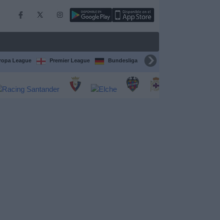
ropa League
Premier League
Bundesliga
Supercopa de España