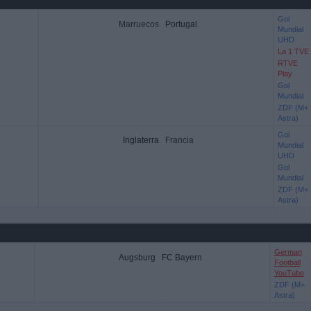
Gol
Marruecos
Portugal
Mundial
UHD
La 1 TVE
RTVE
Play
Gol
Mundial
ZDF (M+
Astra)
Gol
Inglaterra
Francia
Mundial
UHD
Gol
Mundial
ZDF (M+
Astra)
German
Augsburg
FC Bayern
Football
YouTube
ZDF (M+
Astra)