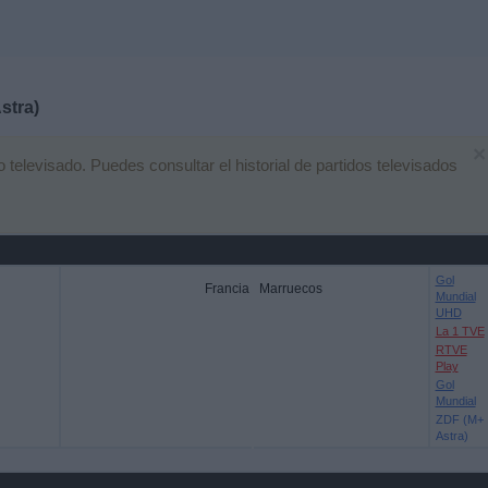
stra)
×
elevisado. Puedes consultar el historial de partidos televisados
Gol
Francia
Marruecos
Mundial
UHD
La 1 TVE
RTVE
Play
Gol
Mundial
ZDF (M+
Astra)