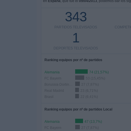
en
España
, que fue el
09/04/2013
, podemos dar los sig
343
PARTIDOS TELEVISADOS
COMPETI
1
DEPORTES TELEVISADOS
Ranking equipos por nº de partidos
Alemania
74 (21,57%)
FC Bayern
53 (15,45%)
Borussia Dortmund
27 (7,87%)
Real Madrid
23 (6,71%)
Brasil
22 (6,41%)
Ranking equipos por nº de partidos Local
Alemania
47 (13,7%)
FC Bayern
27 (7,87%)