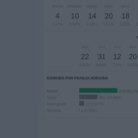
ENERO
FEBRERO
MARZO
ABRIL
MAYO
4
10
14
20
18
1,17%
2,92%
4,08%
5,83%
5,25%
2022
2021
2020
2019
22
31
12
20
6,41%
9,04%
3,5%
5,83%
RANKING POR FRANJA HORARIA
Noche
213 (62,1%
Tarde
101 (29,45%)
Madrugada
27 (7,87%)
Mañana
2 (0,58%)