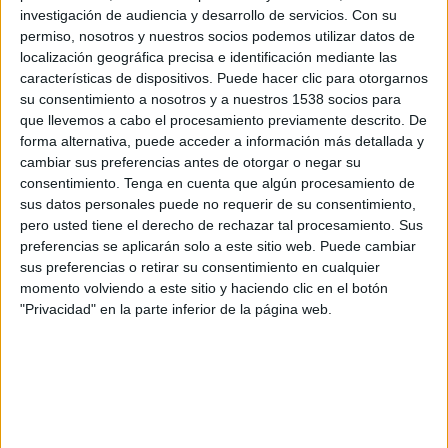
Movistar Plus+ (M7): VER PARTIDO
investigación de audiencia y desarrollo de servicios.
Con su
M+ LALIGA HDR (M440 O111)
LaLiga TV Bar
permiso, nosotros y nuestros socios podemos utilizar datos de
localización geográfica precisa e identificación mediante las
Viernes, 28/08/2026
características de dispositivos. Puede hacer clic para otorgarnos
su consentimiento a nosotros y a nuestros 1538 socios para
19:00
La Liga EA Sports
que llevemos a cabo el procesamiento previamente descrito. De
forma alternativa, puede acceder a información más detallada y
Racing Santander
cambiar sus preferencias antes de otorgar o negar su
Elche
consentimiento.
Tenga en cuenta que algún procesamiento de
sus datos personales puede no requerir de su consentimiento,
DAZN LaLiga (M55 O113)
DAZN (Ver en directo)
pero usted tiene el derecho de rechazar tal procesamiento. Sus
DAZN App Gratis (Ver gratis)
LaLiga TV Bar
preferencias se aplicarán solo a este sitio web. Puede cambiar
sus preferencias o retirar su consentimiento en cualquier
momento volviendo a este sitio y haciendo clic en el botón
"Privacidad" en la parte inferior de la página web.