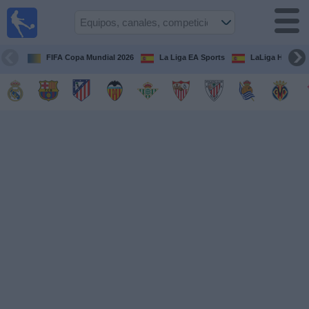
Fútbol
en la
TV
FIFA Copa Mundial 2026
La Liga EA Sports
LaLiga Hypermo
Guía de
Partidos
Televisados
Fútbol
hoy
Equipos
Competiciones
Canales
TV
Otros