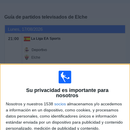
Deportes
Guía de partidos televisados de
Elche
Noticias
Lunes, 17/08/2026
Widget
21:00
La Liga EA Sports
Deportivo
Elche
DAZN LaLiga (M55 O113)
DAZN (Ver en directo)
DAZN App Gratis (Ver gratis)
LaLiga TV Bar
Domingo, 23/08/2026
Su privacidad es importante para
nosotros
21:30
La Liga EA Sports
Nosotros y nuestros 1538
socios
almacenamos y/o accedemos
Elche
a información en un dispositivo, como cookies, y procesamos
FC Barcelona
datos personales, como identificadores únicos e información
estándar enviada por un dispositivo para publicidad y contenido
M+ LALIGA (M54 O110)
personalizado, medición de publicidad y contenido,