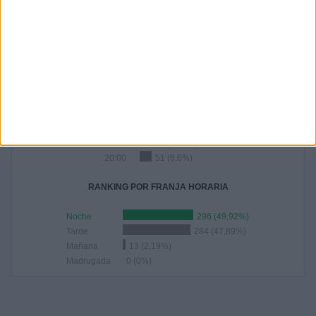
48
57
56
51
52
8,09%
9,61%
9,44%
8,6%
8,77%
RANKING POR HORAS
21:00
87 (14,67%)
18:30
60 (10,12%)
18:00
57 (9,61%)
19:00
53 (8,94%)
20:00
51 (8,6%)
RANKING POR FRANJA HORARIA
Noche
296 (49,92%)
Tarde
284 (47,89%)
Mañana
13 (2,19%)
Madrugada
0 (0%)