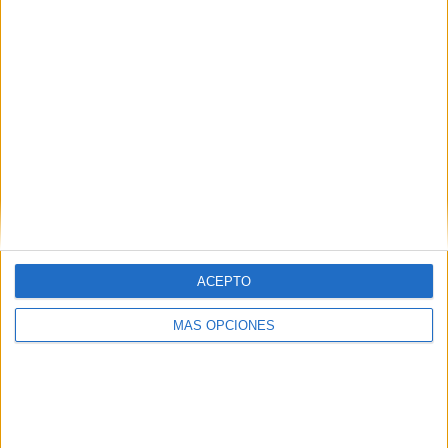
RANKING POR CANALES
LaLiga TV Bar
179 (30,19%)
DAZN
120 (20,24%)
M+ LALIGA
95 (16,02%)
LaLiga TV M2
84 (14,17%)
Amazon Prime Video
84 (14,17%)
Ver ranking completo
PARTIDOS
DÍAS
TOTAL
0
1
124
ACEPTO
CONSECUTIVOS
SIN PARTIDO
CANALES TV
DE PAGO
GRATUÍTO
MÁS OPCIONES
300 partidos en local
50,59%
293 partidos de visitante
49,41%