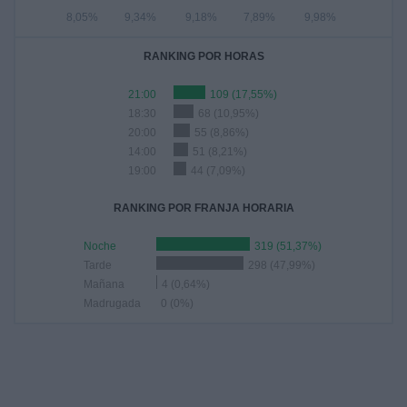
8,05%
9,34%
9,18%
7,89%
9,98%
RANKING POR HORAS
21:00
109 (17,55%)
18:30
68 (10,95%)
20:00
55 (8,86%)
14:00
51 (8,21%)
19:00
44 (7,09%)
RANKING POR FRANJA HORARIA
Noche
319 (51,37%)
Tarde
298 (47,99%)
Mañana
4 (0,64%)
Madrugada
0 (0%)