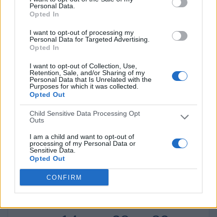
Personal Data.
Opted In
LaLiga TV Bar
319 (51,37%)
M+ LALIGA
164 (26,41%)
I want to opt-out of processing my
Personal Data for Targeted Advertising.
Canal+ Liga
118 (19%)
Opted In
GolStadium
103 (16,59%)
GolT
88 (14,17%)
I want to opt-out of Collection, Use,
Retention, Sale, and/or Sharing of my
Ver ranking completo
Personal Data that Is Unrelated with the
Purposes for which it was collected.
Opted Out
PARTIDOS
DÍAS
TOTAL
0
0
103
Child Sensitive Data Processing Opt
Outs
CONSECUTIVOS
SIN PARTIDO
CANALES TV
I am a child and want to opt-out of
DE PAGO
GRATUÍTO
processing of my Personal Data or
Sensitive Data.
302 partidos en local
Opted Out
48,63%
CONFIRM
319 partidos de visitante
51,37%
TOTAL
MÁXIMO
TOTAL