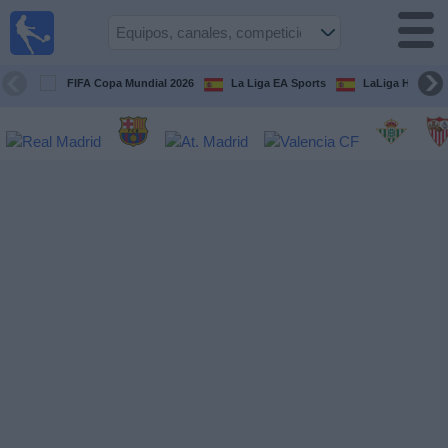
Fútbol
en la
TV
FIFA Copa Mundial 2026
La Liga EA Sports
LaLiga Hypermo
Guía de
Partidos
Televisados
Fútbol
hoy
Equipos
Competiciones
Canales
TV
Otros