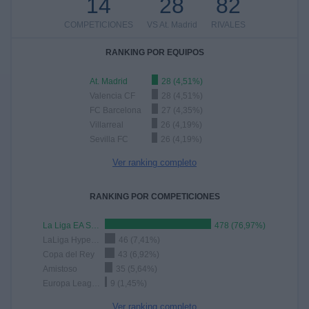
14
28
82
COMPETICIONES
VS At. Madrid
RIVALES
RANKING POR EQUIPOS
At. Madrid
28 (4,51%)
Valencia CF
28 (4,51%)
FC Barcelona
27 (4,35%)
Villarreal
26 (4,19%)
Sevilla FC
26 (4,19%)
Ver ranking completo
RANKING POR COMPETICIONES
La Liga EA Sports
478 (76,97%)
LaLiga Hypermotion
46 (7,41%)
Copa del Rey
43 (6,92%)
Amistoso
35 (5,64%)
Europa League
9 (1,45%)
Ver ranking completo