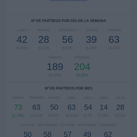
Nº DE PARTIDOS POR DÍA DE LA SEMANA
LUNES
MARTES
MIÉRCOLES
JUEVES
VIERNES
42
28
56
39
63
6,76%
4,51%
9,02%
6,28%
10,14%
SÁBADO
DOMINGO
189
204
30,43%
32,85%
Nº DE PARTIDOS POR MES
ENERO
FEBRERO
MARZO
ABRIL
MAYO
JUNIO
JULIO
73
63
50
63
54
14
28
11,76%
10,14%
8,05%
10,14%
8,7%
2,25%
4,51%
AGOSTO
SEPTIEMBRE
OCTUBRE
NOVIEMBRE
DICIEMBRE
50
58
57
49
62