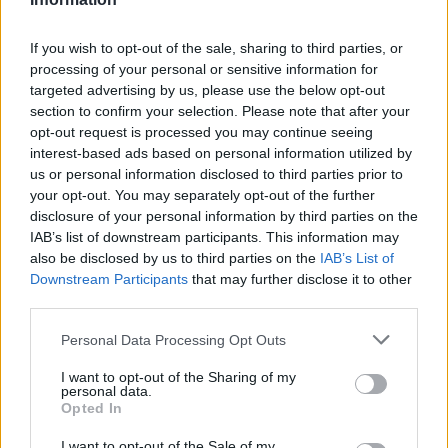
DATOS ESTADÍSTICOS DEL EQUIPO GETAFE EN
TELEVISIÓN EN ESPAÑA
If you wish to opt-out of the sale, sharing to third parties, or
processing of your personal or sensitive information for
A fecha de hoy
07/08/2026
y desde que esta web recoge los datos
targeted advertising by us, please use the below opt-out
estadísticos de cuándo y dónde se televisan los partidos de
Fútbol
del
section to confirm your selection. Please note that after your
equipo
Getafe
en
España
, que fue el
21/12/2012
, podemos dar los
opt-out request is processed you may continue seeing
siguientes datos:
interest-based ads based on personal information utilized by
621
us or personal information disclosed to third parties prior to
your opt-out. You may separately opt-out of the further
disclosure of your personal information by third parties on the
PARTIDOS TELEVISADOS
IAB’s list of downstream participants. This information may
193 partidos en abierto
also be disclosed by us to third parties on the
IAB’s List of
31,08%
Downstream Participants
that may further disclose it to other
428 partidos de pago
third parties.
68,92%
Personal Data Processing Opt Outs
ÚLTIMO PARTIDO EN ABIERTO
I want to opt-out of the Sharing of my
AS Monaco - Getafe
personal data.
Opted In
06/08/2026 Amistoso por Getafecf.com
I want to opt-out of the Sale of my
RANKING POR CANALES