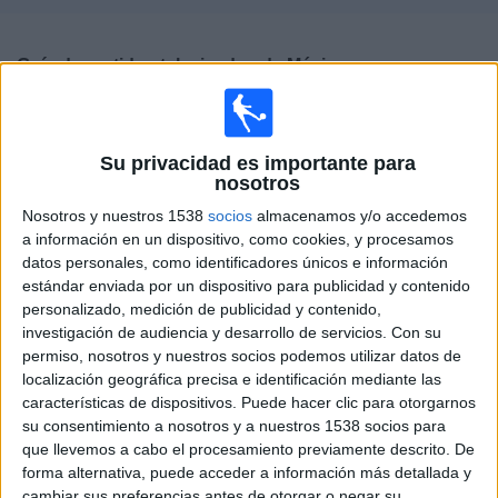
Deportes
Guía de partidos televisados de
México
Noticias
Mañana lunes, 10/08/2026
Widget
01:00
CONCACAF U20
Su privacidad es importante para
Final
nosotros
Estados Unidos
Nosotros y nuestros 1538
socios
almacenamos y/o accedemos
a información en un dispositivo, como cookies, y procesamos
México
datos personales, como identificadores únicos e información
CONCACAF YouTube
estándar enviada por un dispositivo para publicidad y contenido
personalizado, medición de publicidad y contenido,
investigación de audiencia y desarrollo de servicios.
Con su
DATOS ESTADÍSTICOS DEL EQUIPO MÉXICO EN
permiso, nosotros y nuestros socios podemos utilizar datos de
TELEVISIÓN EN ESPAÑA
localización geográfica precisa e identificación mediante las
características de dispositivos. Puede hacer clic para otorgarnos
A fecha de hoy
09/08/2026
y desde que esta web recoge los datos
su consentimiento a nosotros y a nuestros 1538 socios para
estadísticos de cuándo y dónde se televisan los partidos de
Fútbol
del
que llevemos a cabo el procesamiento previamente descrito. De
equipo
México
en
España
, que fue el
16/06/2013
, podemos dar los
forma alternativa, puede acceder a información más detallada y
siguientes datos:
cambiar sus preferencias antes de otorgar o negar su