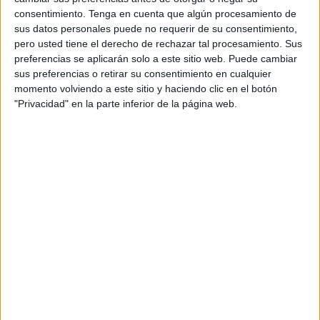
consentimiento.
Tenga en cuenta que algún procesamiento de
277
sus datos personales puede no requerir de su consentimiento,
pero usted tiene el derecho de rechazar tal procesamiento. Sus
PARTIDOS TELEVISADOS
preferencias se aplicarán solo a este sitio web. Puede cambiar
sus preferencias o retirar su consentimiento en cualquier
188 partidos en abierto
momento volviendo a este sitio y haciendo clic en el botón
67,87%
"Privacidad" en la parte inferior de la página web.
89 partidos de pago
32,13%
ÚLTIMO PARTIDO EN ABIERTO
México - Panamá
06/08/2026 CONCACAF U20 por CONCACAF YouTube
RANKING POR CANALES
CONCACAF YouTube
53 (19,13%)
GOL
32 (11,55%)
FIFA+
29 (10,47%)
GolStadium
22 (7,94%)
Eurosport 2
18 (6,5%)