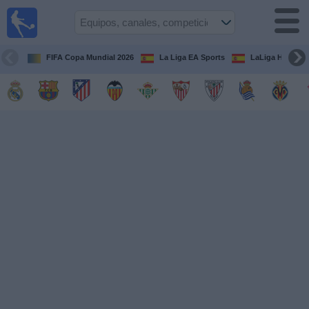
Fútbol
en la
TV
FIFA Copa Mundial 2026
La Liga EA Sports
LaLiga Hypermo
Guía de
Partidos
Televisados
Fútbol
hoy
Equipos
Competiciones
Canales
TV
Otros