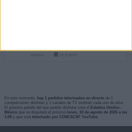
03:00
18 (6,5%)
23:00
14 (5,05%)
RANKING POR FRANJA HORARIA
Madrugada
113 (40,79%)
Tarde
74 (26,71%)
Noche
71 (25,63%)
Mañana
19 (6,86%)
En este momento,
hay 1 partidos televisados en directo
de 1
competiciones distintas y 1 canales de TV emitirán cada uno de ellos.
El próximo partido del que podrás disfrutar será el
Estados Unidos -
México
que se disputará el próximo
lunes, 10 de agosto de 2026 a las
1:00
y que será
televisado por CONCACAF YouTube
.