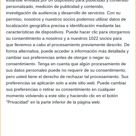
estándar enviada por un dispositivo para publicidad y contenido
personalizado, medición de publicidad y contenido,
investigación de audiencia y desarrollo de servicios.
Con su
Más días
permiso, nosotros y nuestros socios podemos utilizar datos de
localización geográfica precisa e identificación mediante las
características de dispositivos. Puede hacer clic para otorgarnos
DATOS ESTADÍSTICOS DE EUROCOPA FEMENINA EN
su consentimiento a nosotros y a nuestros 1022 socios para
TELEVISIÓN EN ESPAÑA
que llevemos a cabo el procesamiento previamente descrito. De
forma alternativa, puede acceder a información más detallada y
A fecha de hoy
08/08/2026
y desde que esta web recoge los datos
cambiar sus preferencias antes de otorgar o negar su
estadísticos de cuándo y dónde se televisan los partidos de
Fútbol
de la
consentimiento.
Tenga en cuenta que algún procesamiento de
competición
Eurocopa Femenina
en
España
, que fue el
10/07/2013
,
sus datos personales puede no requerir de su consentimiento,
podemos dar los siguientes datos:
pero usted tiene el derecho de rechazar tal procesamiento. Sus
preferencias se aplicarán solo a este sitio web. Puede cambiar
152
sus preferencias o retirar su consentimiento en cualquier
momento volviendo a este sitio y haciendo clic en el botón
PARTIDOS TELEVISADOS
"Privacidad" en la parte inferior de la página web.
109 partidos en abierto
71,71%
43 partidos de pago
28,29%