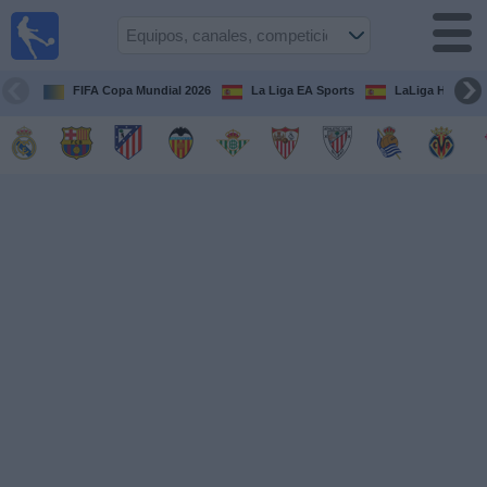
Fútbol
en la
TV
FIFA Copa Mundial 2026
La Liga EA Sports
LaLiga Hypermo
Guía de
Partidos
Televisados
Fútbol
hoy
Equipos
Competiciones
Canales
TV
Otros