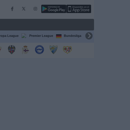
ropa League
Premier League
Bundesliga
Supercopa de España