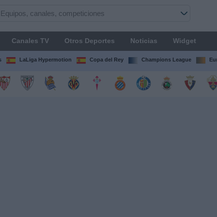
Canales TV
Otros Deportes
Noticias
Widget
s
LaLiga Hypermotion
Copa del Rey
Champions League
Eu