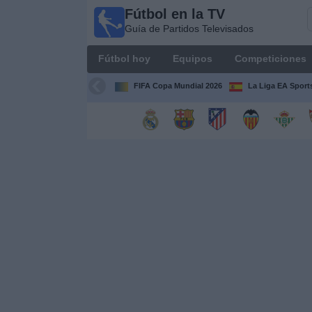
Fútbol en la TV
Fútbol
Guía de Partidos Televisados
en la
TV
Fútbol hoy
Equipos
Competiciones
Guía de
Partidos
FIFA Copa Mundial 2026
La Liga EA Sport
Televisados
Fútbol
hoy
Equipos
Competiciones
Canales
TV
Otros