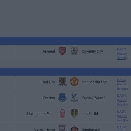
DAZN
Arsenal
Coventry City
(Ver en
directo)
DAZN
Hull City
Manchester Utd.
(Ver en
directo)
DAZN
Everton
Crystal Palace
(Ver en
directo)
DAZN
Nottingham Forest
Leeds Utd
(Ver en
directo)
DAZN
Ipswich Town
Sunderland