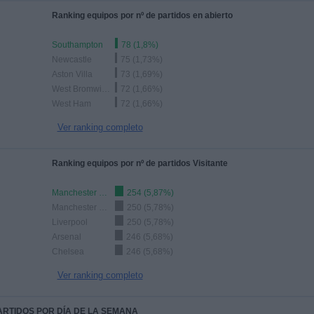
Ranking equipos por nº de partidos en abierto
Southampton
78 (1,8%)
Newcastle
75 (1,73%)
Aston Villa
73 (1,69%)
West Bromwich
72 (1,66%)
West Ham
72 (1,66%)
Ver ranking completo
Ranking equipos por nº de partidos Visitante
Manchester City
254 (5,87%)
Manchester Utd.
250 (5,78%)
Liverpool
250 (5,78%)
Arsenal
246 (5,68%)
Chelsea
246 (5,68%)
Ver ranking completo
PARTIDOS POR DÍA DE LA SEMANA