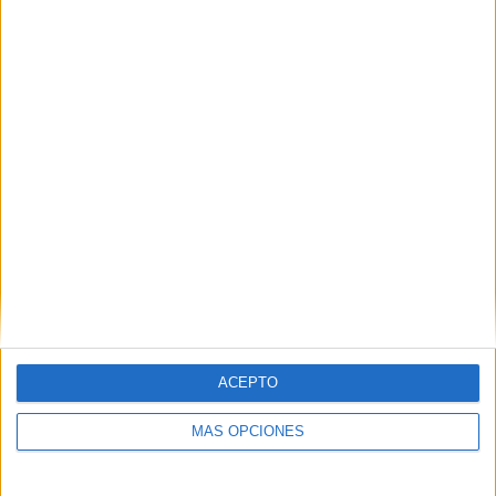
ÚLTIMO PARTIDO EN ABIERTO
Fiorentina - Deportivo
06/08/2026 Amistoso por TVG, TV Galicia
RANKING POR CANALES
LaLiga TV Bar
97 (15,57%)
TVG2
88 (14,13%)
DAZN
86 (13,8%)
LALIGA TV Hypermotion
77 (12,36%)
Canal+ Liga
73 (11,72%)
Ver ranking completo
PARTIDOS
DÍAS
TOTAL
0
0
100
ACEPTO
CONSECUTIVOS
SIN PARTIDO
CANALES TV
DE PAGO
GRATUÍTO
MÁS OPCIONES
303 partidos en local
48,64%