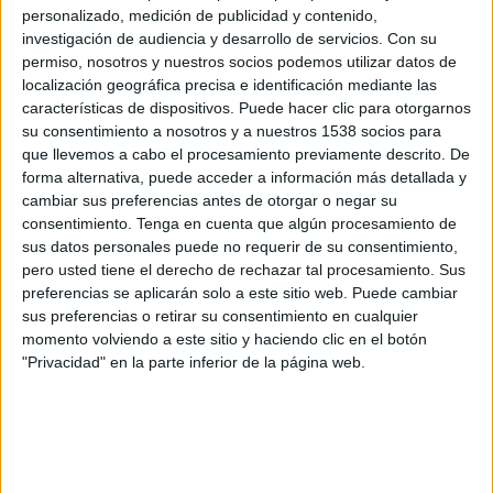
personalizado, medición de publicidad y contenido,
TVG (Galicia)
investigación de audiencia y desarrollo de servicios.
Con su
permiso, nosotros y nuestros socios podemos utilizar datos de
Lunes, 17/08/2026
localización geográfica precisa e identificación mediante las
características de dispositivos. Puede hacer clic para otorgarnos
21:00
La Liga EA Sports
su consentimiento a nosotros y a nuestros 1538 socios para
que llevemos a cabo el procesamiento previamente descrito. De
forma alternativa, puede acceder a información más detallada y
cambiar sus preferencias antes de otorgar o negar su
consentimiento.
Tenga en cuenta que algún procesamiento de
Deportivo
sus datos personales puede no requerir de su consentimiento,
Elche
pero usted tiene el derecho de rechazar tal procesamiento. Sus
preferencias se aplicarán solo a este sitio web. Puede cambiar
DAZN LaLiga (M55 O113)
DAZN (Ver en directo)
sus preferencias o retirar su consentimiento en cualquier
DAZN App Gratis (Ver gratis)
LaLiga TV Bar
momento volviendo a este sitio y haciendo clic en el botón
"Privacidad" en la parte inferior de la página web.