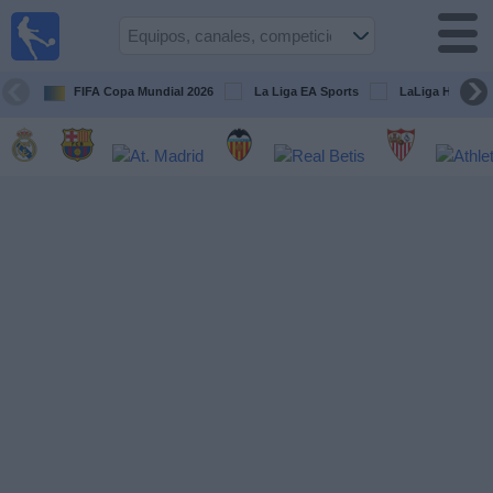
Fútbol
en la
TV
FIFA Copa Mundial 2026
La Liga EA Sports
LaLiga Hypermo
Guía de
Partidos
Televisados
Fútbol
hoy
Equipos
Competiciones
Canales
TV
Otros