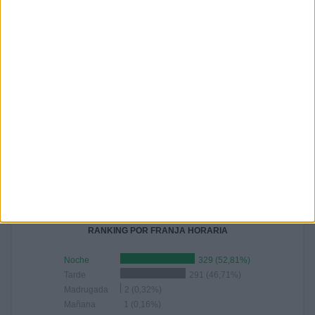
63
56
57
62
49
20
30
10,11%
8,99%
9,15%
9,95%
7,87%
3,21%
4,82%
AGOSTO
SEPTIEMBRE
OCTUBRE
NOVIEMBRE
DICIEMBRE
55
59
58
56
58
8,83%
9,47%
9,31%
8,99%
9,31%
RANKING POR HORAS
19:00
73 (11,72%)
21:00
67 (10,75%)
12:00
60 (9,63%)
18:30
49 (7,87%)
20:00
48 (7,7%)
RANKING POR FRANJA HORARIA
Noche
329 (52,81%)
Tarde
291 (46,71%)
Madrugada
2 (0,32%)
Mañana
1 (0,16%)