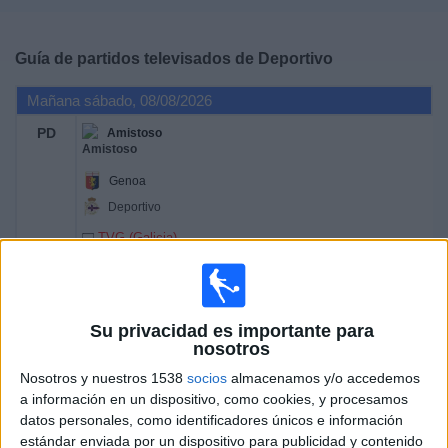
Deportes
Guía de partidos televisados de
Deportivo
Noticias
Mañana sábado, 08/08/2026
Widget
PD
Amistoso
Genoa
Deportivo
TVG (Galicia)
Miércoles, 12/08/2026
21:00
Trofeo Teresa Herrera
Su privacidad es importante para
Final Masculina
nosotros
Nosotros y nuestros 1538
socios
almacenamos y/o accedemos
a información en un dispositivo, como cookies, y procesamos
Deportivo
datos personales, como identificadores únicos e información
Real Madrid
estándar enviada por un dispositivo para publicidad y contenido