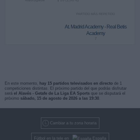
Madrugada
10 (1,06%)
PARTIDO MÁS REPETIDO
At. Madrid Academy - Real Betis
Academy
7
En este momento,
hay 15 partidos televisados en directo
de 1
competiciones distintas. El próximo partido del que podrás disfrutar
será
el Alavés - Getafe de La Liga EA Sports
que se disputará el
próximo
sábado, 15 de agosto de 2026 a las 19:30
.
Cambiar a tu zona horaria
Fútbol en la tele en
España