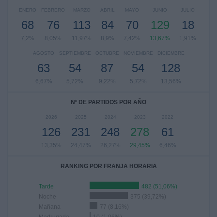
ENERO
FEBRERO
MARZO
ABRIL
MAYO
JUNIO
JULIO
68
76
113
84
70
129
18
7,2%
8,05%
11,97%
8,9%
7,42%
13,67%
1,91%
AGOSTO
SEPTIEMBRE
OCTUBRE
NOVIEMBRE
DICIEMBRE
63
54
87
54
128
6,67%
5,72%
9,22%
5,72%
13,56%
Nº DE PARTIDOS POR AÑO
2026
2025
2024
2023
2022
126
231
248
278
61
13,35%
24,47%
26,27%
29,45%
6,46%
RANKING POR FRANJA HORARIA
Tarde
482 (51,06%)
Noche
375 (39,72%)
Mañana
77 (8,16%)