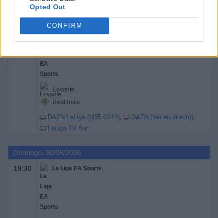
Opted Out
Sábado, 29/08/2026
CONFIRM
17:00
La Liga EA Sports
Levante
Real Betis
DAZN LaLiga (M55 O113)
DAZN (Ver en directo)
LaLiga TV Bar
Domingo, 30/08/2026
19:30
La Liga EA Sports