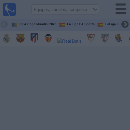
Fútbol
en la
TV
FIFA Copa Mundial 2026
La Liga EA Sports
LaLiga Hypermo
Guía de
Partidos
Televisados
Fútbol
hoy
Equipos
Competiciones
Canales
TV
Otros