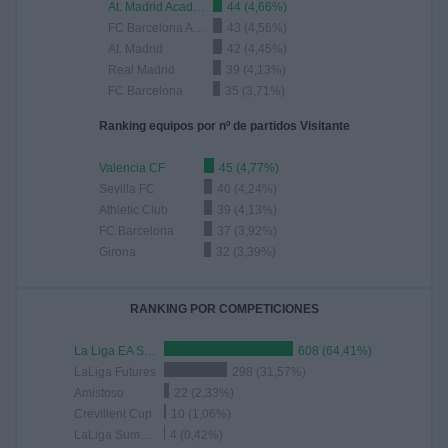
At. Madrid Academy
44 (4,66%)
FC Barcelona Academy
43 (4,56%)
At. Madrid
42 (4,45%)
Real Madrid
39 (4,13%)
FC Barcelona
35 (3,71%)
Ranking equipos por nº de partidos Visitante
Valencia CF
45 (4,77%)
Sevilla FC
40 (4,24%)
Athletic Club
39 (4,13%)
FC Barcelona
37 (3,92%)
Girona
32 (3,39%)
RANKING POR COMPETICIONES
La Liga EA Sports
608 (64,41%)
LaLiga Futures
298 (31,57%)
Amistoso
22 (2,33%)
Crevillent Cup
10 (1,06%)
LaLiga Summer Tour
4 (0,42%)