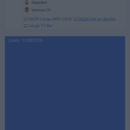
Deportivo
Valencia CF
DAZN LaLiga (M55 O113)
DAZN (Ver en directo)
LaLiga TV Bar
Lunes, 31/08/2026