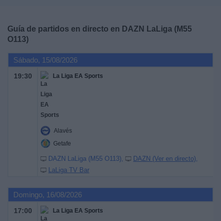
Deportes
Guía de partidos en directo en
DAZN LaLiga (M55
Noticias
O113)
Sábado, 15/08/2026
Widget
19:30
La Liga EA Sports
Alavés
Getafe
DAZN LaLiga (M55 O113)
DAZN (Ver en directo)
LaLiga TV Bar
Domingo, 16/08/2026
17:00
La Liga EA Sports