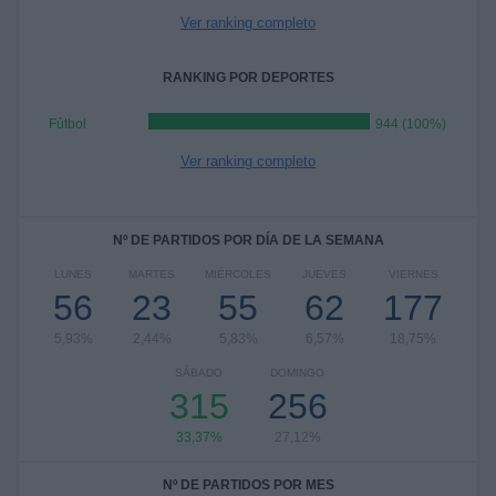
Ver ranking completo
RANKING POR DEPORTES
Fútbol
944 (100%)
Ver ranking completo
Nº DE PARTIDOS POR DÍA DE LA SEMANA
LUNES
MARTES
MIÉRCOLES
JUEVES
VIERNES
56
23
55
62
177
5,93%
2,44%
5,83%
6,57%
18,75%
SÁBADO
DOMINGO
315
256
33,37%
27,12%
Nº DE PARTIDOS POR MES