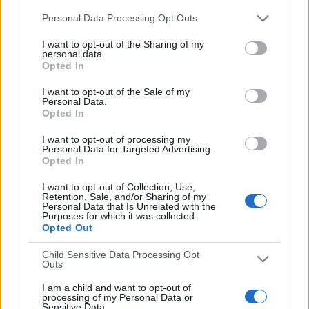
19:00
La Liga EA Sports
Personal Data Processing Opt Outs
I want to opt-out of the Sharing of my
personal data.
Opted In
Racing Santander
I want to opt-out of the Sale of my
Personal Data.
Elche
Opted In
DAZN LaLiga (M55 O113)
DAZN (Ver en directo)
I want to opt-out of processing my
DAZN App Gratis (Ver gratis)
LaLiga TV Bar
Personal Data for Targeted Advertising.
Opted In
21:30
La Liga EA Sports
I want to opt-out of Collection, Use,
Retention, Sale, and/or Sharing of my
Personal Data that Is Unrelated with the
Purposes for which it was collected.
Opted Out
Alavés
Child Sensitive Data Processing Opt
Villarreal
Outs
DAZN LaLiga (M55 O113)
DAZN (Ver en directo)
I am a child and want to opt-out of
processing of my Personal Data or
LaLiga TV Bar
Sensitive Data.