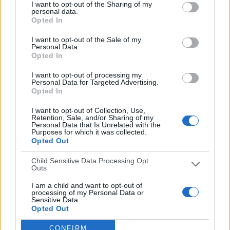
I want to opt-out of the Sharing of my
ÚLTIMO PARTIDO EN ABIERTO
personal data.
Opted In
España - Suecia
07/07/2026 Europeo Sub-19 Femenino por Teledeporte, RTVE Play
I want to opt-out of the Sale of my
Personal Data.
RANKING POR CANALES
Opted In
I want to opt-out of processing my
UEFA TV
57 (25,45%)
Personal Data for Targeted Advertising.
RTVE Play
34 (15,18%)
Opted In
Eurosport 1
30 (13,39%)
Eurosport 2
16 (7,14%)
I want to opt-out of Collection, Use,
Retention, Sale, and/or Sharing of my
ARD Das Erste
16 (7,14%)
Personal Data that Is Unrelated with the
Purposes for which it was collected.
Ver ranking completo
Opted Out
Child Sensitive Data Processing Opt
PARTIDOS
DÍAS
TOTAL
Outs
0
30
52
I am a child and want to opt-out of
processing of my Personal Data or
CONSECUTIVOS
SIN PARTIDO
CANALES TV
Sensitive Data.
DE PAGO
GRATUÍTO
Opted Out
110 partidos en local
CONFIRM