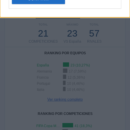
49,11%
114 partidos de visitante
50,89%
TOTAL
MÁXIMO
TOTAL
21
23
57
COMPETICIONES
VS España
RIVALES
RANKING POR EQUIPOS
España
23 (10,27%)
Alemania
17 (7,59%)
Francia
12 (5,36%)
Portugal
10 (4,46%)
Italia
10 (4,46%)
Ver ranking completo
RANKING POR COMPETICIONES
FIFA Copa Mundial 2026
41 (18,3%)