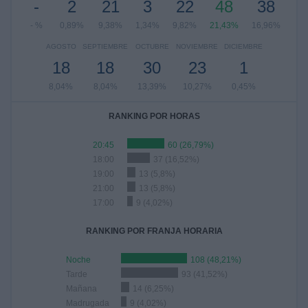
-
2
21
3
22
48
38
- %
0,89%
9,38%
1,34%
9,82%
21,43%
16,96%
AGOSTO
SEPTIEMBRE
OCTUBRE
NOVIEMBRE
DICIEMBRE
18
18
30
23
1
8,04%
8,04%
13,39%
10,27%
0,45%
RANKING POR HORAS
20:45
60 (26,79%)
18:00
37 (16,52%)
19:00
13 (5,8%)
21:00
13 (5,8%)
17:00
9 (4,02%)
RANKING POR FRANJA HORARIA
Noche
108 (48,21%)
Tarde
93 (41,52%)
Mañana
14 (6,25%)
Madrugada
9 (4,02%)