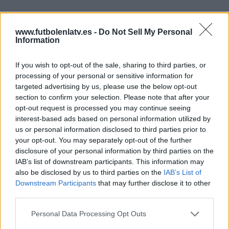
Más días
www.futbolenlatv.es -
Do Not Sell My Personal
Information
DATOS ESTADÍSTICOS DEL EQUIPO SUECIA EN
If you wish to opt-out of the sale, sharing to third parties, or
TELEVISIÓN EN ESPAÑA
processing of your personal or sensitive information for
targeted advertising by us, please use the below opt-out
A fecha de hoy
07/08/2026
y desde que esta web recoge los datos
section to confirm your selection. Please note that after your
estadísticos de cuándo y dónde se televisan los partidos de
Fútbol
del
opt-out request is processed you may continue seeing
equipo
Suecia
en
España
, que fue el
06/02/2013
, podemos dar los
interest-based ads based on personal information utilized by
siguientes datos:
us or personal information disclosed to third parties prior to
your opt-out. You may separately opt-out of the further
224
disclosure of your personal information by third parties on the
IAB’s list of downstream participants. This information may
PARTIDOS TELEVISADOS
also be disclosed by us to third parties on the
IAB’s List of
Downstream Participants
that may further disclose it to other
147 partidos en abierto
third parties.
65,62%
77 partidos de pago
Personal Data Processing Opt Outs
34,38%