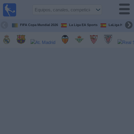
Fútbol
en la
TV
FIFA Copa Mundial 2026
La Liga EA Sports
LaLiga Hypermo
Guía de
Partidos
Televisados
Fútbol
hoy
Equipos
Competiciones
Canales
TV
Otros