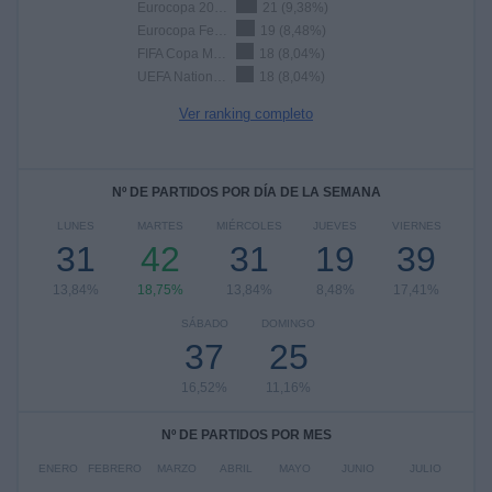
Eurocopa 2028
21 (9,38%)
Eurocopa Femenina
19 (8,48%)
FIFA Copa Mundial Femenina
18 (8,04%)
UEFA Nations League
18 (8,04%)
Ver ranking completo
Nº DE PARTIDOS POR DÍA DE LA SEMANA
LUNES
MARTES
MIÉRCOLES
JUEVES
VIERNES
31
42
31
19
39
13,84%
18,75%
13,84%
8,48%
17,41%
SÁBADO
DOMINGO
37
25
16,52%
11,16%
Nº DE PARTIDOS POR MES
ENERO
FEBRERO
MARZO
ABRIL
MAYO
JUNIO
JULIO