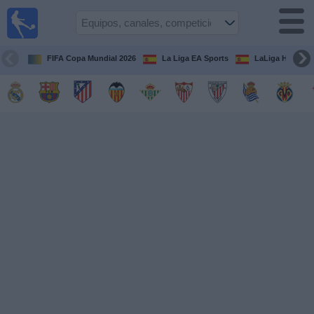
Fútbol
en la
TV
FIFA Copa Mundial 2026
La Liga EA Sports
LaLiga Hypermo
Guía de
Partidos
Televisados
Fútbol
hoy
Equipos
Competiciones
Canales
TV
Otros