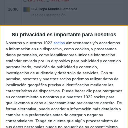
La 1 TVE
RTVE Play
16:00
FIFA Copa Mundial Femenina
Fase de Clasificación
Liechtenstein
Su privacidad es importante para nosotros
Bosnia
FIFA+
Nosotros y nuestros 1022
socios
almacenamos y/o accedemos
a información en un dispositivo, como cookies, y procesamos
datos personales, como identificadores únicos e información
estándar enviada por un dispositivo para publicidad y contenido
personalizado, medición de publicidad y contenido,
investigación de audiencia y desarrollo de servicios.
Con su
permiso, nosotros y nuestros socios podemos utilizar datos de
localización geográfica precisa e identificación mediante las
características de dispositivos. Puede hacer clic para otorgarnos
su consentimiento a nosotros y a nuestros 1022 socios para
que llevemos a cabo el procesamiento previamente descrito. De
forma alternativa, puede acceder a información más detallada y
cambiar sus preferencias antes de otorgar o negar su
consentimiento.
Tenga en cuenta que algún procesamiento de
sus datos personales puede no requerir de su consentimiento,