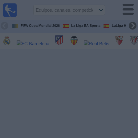
Fútbol
en la
TV
FIFA Copa Mundial 2026
La Liga EA Sports
LaLiga Hypermo
Guía de
Partidos
Televisados
Fútbol
hoy
Equipos
Competiciones
Canales
TV
Otros