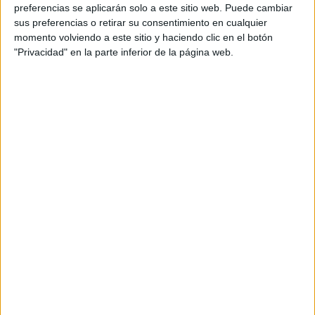
preferencias se aplicarán solo a este sitio web. Puede cambiar
sus preferencias o retirar su consentimiento en cualquier
momento volviendo a este sitio y haciendo clic en el botón
Más días
"Privacidad" en la parte inferior de la página web.
DATOS ESTADÍSTICOS DEL EQUIPO MARRUECOS EN
TELEVISIÓN EN ESPAÑA
A fecha de hoy
06/08/2026
y desde que esta web recoge los datos
estadísticos de cuándo y dónde se televisan los partidos de
Fútbol
del
equipo
Marruecos
en
España
, que fue el
19/01/2013
, podemos dar los
siguientes datos:
141
PARTIDOS TELEVISADOS
98 partidos en abierto
69,5%
43 partidos de pago
30,5%