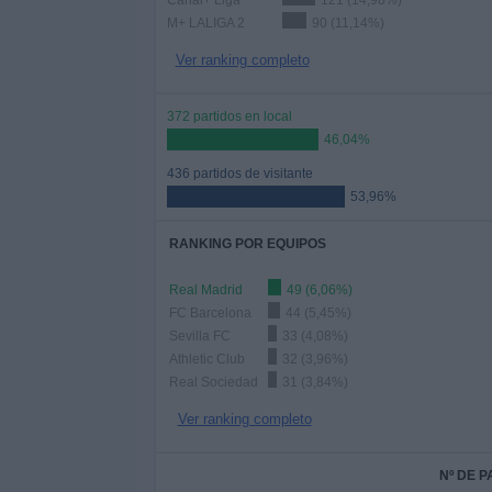
Canal+ Liga
121 (14,98%)
M+ LALIGA 2
90 (11,14%)
Ver ranking completo
372 partidos en local
46,04%
436 partidos de visitante
53,96%
RANKING POR EQUIPOS
Real Madrid
49 (6,06%)
FC Barcelona
44 (5,45%)
Sevilla FC
33 (4,08%)
Athletic Club
32 (3,96%)
Real Sociedad
31 (3,84%)
Ver ranking completo
Nº DE 