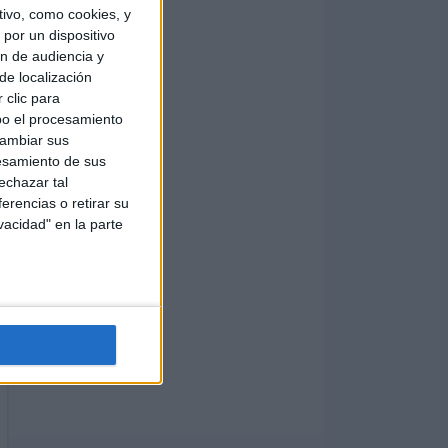
ivo, como cookies, y
por un dispositivo
ón de audiencia y
de localización
 clic para
bo el procesamiento
cambiar sus
esamiento de sus
echazar tal
erencias o retirar su
vacidad" en la parte