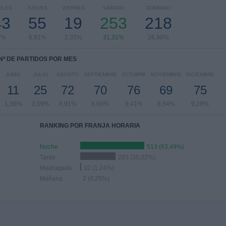
OLES
JUEVES
VIERNES
SÁBADO
DOMINGO
43
55
19
253
218
7%
6,81%
2,35%
31,31%
26,98%
Nº DE PARTIDOS POR MES
JUNIO
JULIO
AGOSTO
SEPTIEMBRE
OCTUBRE
NOVIEMBRE
DICIEMBRE
11
25
72
70
76
69
75
1,36%
3,09%
8,91%
8,66%
9,41%
8,54%
9,28%
RANKING POR FRANJA HORARIA
Noche
513 (63,49%)
Tarde
283 (35,02%)
Madrugada
10 (1,24%)
Mañana
2 (0,25%)