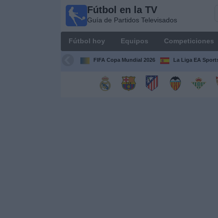
Fútbol en la TV
Fútbol
Guía de Partidos Televisados
en la
TV
Fútbol hoy
Equipos
Competiciones
Guía de
Partidos
FIFA Copa Mundial 2026
La Liga EA Sport
Televisados
Fútbol
hoy
Equipos
Competiciones
Canales
TV
Otros