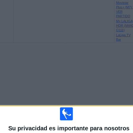
Movistar
Plus+ (M7):
VER
PARTIDO
M+ LALIGA
HDR (M44
O111)
LaLiga TV
Bar
Su privacidad es importante para nosotros