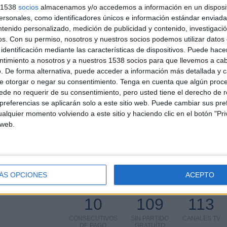
s 1538
socios
almacenamos y/o accedemos a información en un disposit
sonales, como identificadores únicos e información estándar enviada 
Más días
ntenido personalizado, medición de publicidad y contenido, investigaci
os.
Con su permiso, nosotros y nuestros socios podemos utilizar datos 
RID EN TELEVISIÓN EN ESPAÑA
identificación mediante las características de dispositivos. Puede hacer
ntimiento a nosotros y a nuestros 1538 socios para que llevemos a ca
 los datos estadísticos de cuándo y dónde se televisan los partidos de
Fútbol
del
. De forma alternativa, puede acceder a información más detallada y 
podemos dar los siguientes datos:
e otorgar o negar su consentimiento.
Tenga en cuenta que algún proc
de no requerir de su consentimiento, pero usted tiene el derecho de r
referencias se aplicarán solo a este sitio web. Puede cambiar sus pref
ÚLTIMO PARTIDO EN ABIERTO
alquier momento volviendo a este sitio y haciendo clic en el botón "Pri
 web.
At. Madrid - Real Sociedad
77,97%
18/04/2026 Copa del Rey por La 1 TVE, RTVE
Play, Movistar Plus+, M+ LALIGA, ETB1, TV3,
Ibai YouTube, LaLiga TV Bar
ÁS OPCIONES
ACEPTO
PARTIDOS
DÍAS
TOTAL
10
109
113
CONSECUTIVOS
SIN PARTIDO
CANALES TV
DE PAGO
GRATUÍTO