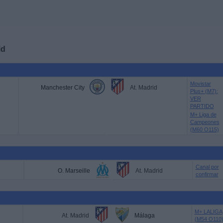
id
Movistar
Manchester City
At. Madrid
Plus+ (M7):
VER
PARTIDO
M+ Liga de
Campeones
(M60 O115)
Canal por
O. Marseille
At. Madrid
confirmar
M+ LALIGA
At. Madrid
Málaga
(M54 O110