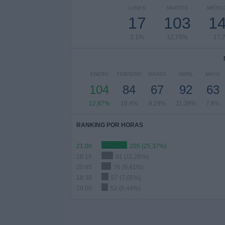
LUNES
MARTES
MIÉRC
17
103
1
2,1%
12,75%
17,
ENERO
FEBRERO
MARZO
ABRIL
MAYO
104
84
67
92
63
12,87%
10,4%
8,29%
11,39%
7,8%
RANKING POR HORAS
21:00
205 (25,37%)
16:15
91 (11,26%)
20:45
76 (9,41%)
18:30
57 (7,05%)
19:00
52 (6,44%)