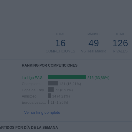
TOTAL
MÁXIMO
TOTAL
16
49
126
COMPETICIONES
VS Real Madrid
RIVALES
RANKING POR COMPETICIONES
La Liga EA Sports
516 (63,86%)
Champions League
131 (16,21%)
Copa del Rey
72 (8,91%)
Amistoso
34 (4,21%)
Europa League
11 (1,36%)
Ver ranking completo
PARTIDOS POR DÍA DE LA SEMANA