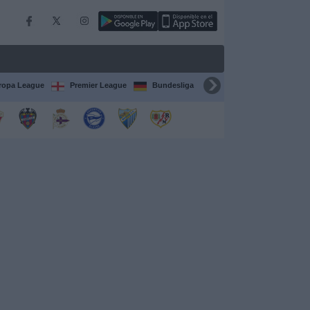
ropa League
Premier League
Bundesliga
Supercopa de España