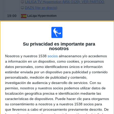
LALIGA TV Hypermotion (M56 O120): VER PARTIDO
DAZN (Ver en directo)
19:00
LaLiga Hypermotion
Real Oviedo
Granada CF
LALIGA TV Hypermotion (M56 O120): VER PARTIDO
Su privacidad es importante para
DAZN (Ver en directo)
Orange Fútbol 2 (108)
nosotros
19:00
LaLiga Hypermotion
Nosotros y nuestros 1538
socios
almacenamos y/o accedemos
a información en un dispositivo, como cookies, y procesamos
Cádiz CF
datos personales, como identificadores únicos e información
Celta B
estándar enviada por un dispositivo para publicidad y contenido
personalizado, medición de publicidad y contenido,
investigación de audiencia y desarrollo de servicios.
Con su
LALIGA TV Hypermotion (M56 O120): VER PARTIDO
permiso, nosotros y nuestros socios podemos utilizar datos de
DAZN (Ver en directo)
localización geográfica precisa e identificación mediante las
21:30
características de dispositivos. Puede hacer clic para otorgarnos
LaLiga Hypermotion
su consentimiento a nosotros y a nuestros 1538 socios para
Mallorca
que llevemos a cabo el procesamiento previamente descrito. De