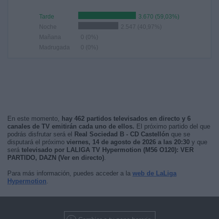
Tarde
3.670 (59,03%)
Noche
2.547 (40,97%)
Mañana
0 (0%)
Madrugada
0 (0%)
En este momento,
hay 462 partidos televisados en directo y 6
canales de TV emitirán cada uno de ellos.
El próximo partido del que
podrás disfrutar será el
Real Sociedad B - CD Castellón
que se
disputará el próximo
viernes, 14 de agosto de 2026 a las 20:30
y que
será
televisado por LALIGA TV Hypermotion (M56 O120): VER
PARTIDO, DAZN (Ver en directo)
.
Para más información, puedes acceder a la
web de LaLiga
Hypermotion
.