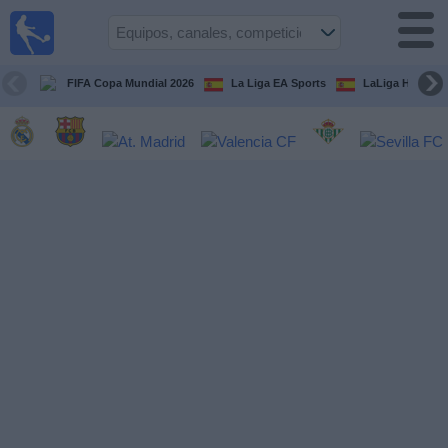
Fútbol
en la
TV
FIFA Copa Mundial 2026
La Liga EA Sports
LaLiga Hypermo
Guía de
Partidos
Televisados
Fútbol
hoy
Equipos
Competiciones
Canales
TV
Otros