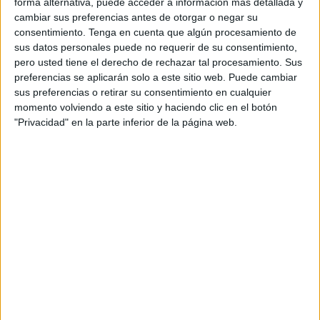
forma alternativa, puede acceder a información más detallada y
Real Valladolid
cambiar sus preferencias antes de otorgar o negar su
LALIGA TV Hypermotion (M56 O120): VER PARTIDO
consentimiento.
Tenga en cuenta que algún procesamiento de
DAZN (Ver en directo)
Orange Fútbol 2 (108)
sus datos personales puede no requerir de su consentimiento,
pero usted tiene el derecho de rechazar tal procesamiento. Sus
Domingo, 16/08/2026
preferencias se aplicarán solo a este sitio web. Puede cambiar
sus preferencias o retirar su consentimiento en cualquier
17:00
LaLiga Hypermotion
momento volviendo a este sitio y haciendo clic en el botón
"Privacidad" en la parte inferior de la página web.
Eibar
CD Tenerife
LALIGA TV Hypermotion (M56 O120): VER PARTIDO
DAZN (Ver en directo)
GOL (Síguelo en directo)
19:00
LaLiga Hypermotion
Girona
Leganés
LALIGA TV Hypermotion (M56 O120): VER PARTIDO
DAZN (Ver en directo)
19:00
LaLiga Hypermotion