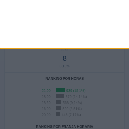
259
448
466
468
466
492
447
4,17%
7,21%
7,5%
7,53%
7,5%
7,91%
7,19%
2019
2018
2017
2016
2015
2014
2013
468
458
479
478
468
445
367
7,53%
7,37%
7,7%
7,69%
7,53%
7,16%
5,9%
2012
8
0,13%
RANKING POR HORAS
21:00
939 (15,1%)
18:00
879 (14,14%)
18:30
568 (9,14%)
16:00
529 (8,51%)
20:00
446 (7,17%)
RANKING POR FRANJA HORARIA