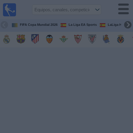
Fútbol
en la
TV
FIFA Copa Mundial 2026
La Liga EA Sports
LaLiga Hypermo
Guía de
Partidos
Televisados
Fútbol
hoy
Equipos
Competiciones
Canales
TV
Otros