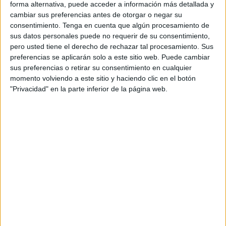
forma alternativa, puede acceder a información más detallada y
cambiar sus preferencias antes de otorgar o negar su
consentimiento.
Tenga en cuenta que algún procesamiento de
sus datos personales puede no requerir de su consentimiento,
pero usted tiene el derecho de rechazar tal procesamiento. Sus
preferencias se aplicarán solo a este sitio web. Puede cambiar
sus preferencias o retirar su consentimiento en cualquier
momento volviendo a este sitio y haciendo clic en el botón
"Privacidad" en la parte inferior de la página web.
Más días
DATOS ESTADÍSTICOS DE FÚTBOL DEL CANAL LA 1 TVE
EN ESPAÑA
A fecha de hoy
08/08/2026
y desde que esta web recoge los datos
estadísticos de cuándo y dónde se televisan los partidos del canal
La 1
TVE
en
España
, que fue el
12/02/2013
, podemos dar los siguientes datos: