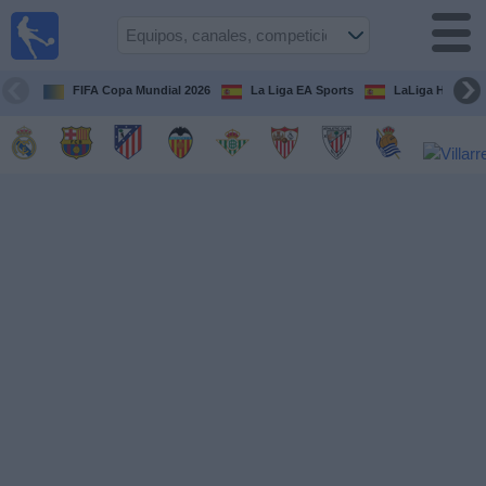
Fútbol
en la
TV
FIFA Copa Mundial 2026
La Liga EA Sports
LaLiga Hypermo
Guía de
Partidos
Televisados
Fútbol
hoy
Equipos
Competiciones
Canales
TV
Otros