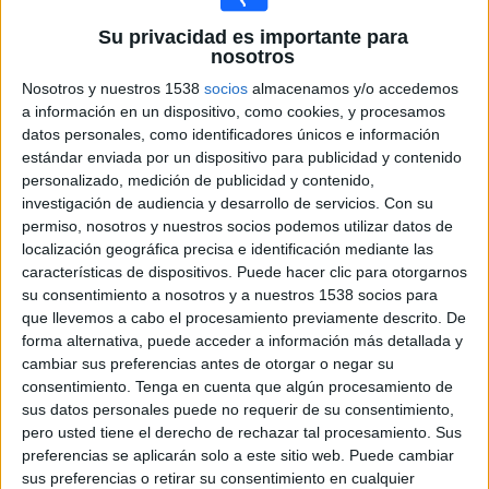
21:10
FIFA Copa Mundial de Clubes
Su privacidad es importante para
Semifinales
nosotros
PSG
Nosotros y nuestros 1538
socios
almacenamos y/o accedemos
Real Madrid
a información en un dispositivo, como cookies, y procesamos
datos personales, como identificadores únicos e información
DAZN (Ver en directo)
DAZN App Gratis (Ver gratis)
estándar enviada por un dispositivo para publicidad y contenido
Telecinco
Mitele.es
personalizado, medición de publicidad y contenido,
investigación de audiencia y desarrollo de servicios.
Con su
Martes, 08/07/2025
permiso, nosotros y nuestros socios podemos utilizar datos de
localización geográfica precisa e identificación mediante las
21:00
FIFA Copa Mundial de Clubes
características de dispositivos. Puede hacer clic para otorgarnos
Semifinales
su consentimiento a nosotros y a nuestros 1538 socios para
que llevemos a cabo el procesamiento previamente descrito. De
Fluminense
forma alternativa, puede acceder a información más detallada y
Chelsea
cambiar sus preferencias antes de otorgar o negar su
DAZN (Ver en directo)
DAZN App Gratis (Ver gratis)
consentimiento.
Tenga en cuenta que algún procesamiento de
Telecinco
Mitele.es
sus datos personales puede no requerir de su consentimiento,
pero usted tiene el derecho de rechazar tal procesamiento. Sus
preferencias se aplicarán solo a este sitio web. Puede cambiar
sus preferencias o retirar su consentimiento en cualquier