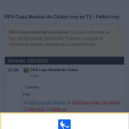
Deportes
FIFA Copa Mundial de Clubes hoy en TV - Fútbol hoy
Noticias
×
FIFA Copa Mundial de Clubes:
En este momento no
Widget
hay ningún partido televisado. Puedes consultar el
historial de partidos televisados anteriormente.
Domingo, 13/07/2025
21:00
FIFA Copa Mundial de Clubes
Final
Chelsea
PSG
DAZN (Ver en directo)
DAZN App Gratis (Ver gratis)
Telecinco
Mitele.es
Miércoles, 09/07/2025