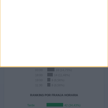
Nº DE PARTIDOS POR AÑO
2025
2023
2022
2021
2019
2018
2017
64
14
5
6
3
8
8
52,46%
11,48%
4,1%
4,92%
2,46%
6,56%
6,56%
2016
2015
2014
8
3
3
6,56%
2,46%
2,46%
RANKING POR HORAS
21:00
20 (16,39%)
03:00
18 (14,75%)
18:00
14 (11,48%)
19:00
8 (6,56%)
11:30
8 (6,56%)
RANKING POR FRANJA HORARIA
Tarde
42 (34,43%)