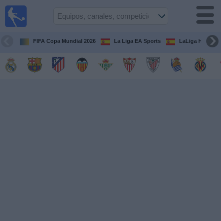
Fútbol
en la
TV
FIFA Copa Mundial 2026
La Liga EA Sports
LaLiga Hypermo
Guía de
Partidos
Televisados
Fútbol
hoy
Equipos
Competiciones
Canales
TV
Otros