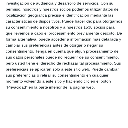
Canal por confirmar
investigación de audiencia y desarrollo de servicios.
Con su
permiso, nosotros y nuestros socios podemos utilizar datos de
Sábado, 03/10/2026
localización geográfica precisa e identificación mediante las
características de dispositivos. Puede hacer clic para otorgarnos
18:00
UEFA Nations League
su consentimiento a nosotros y a nuestros 1538 socios para
Fase de grupos
que llevemos a cabo el procesamiento previamente descrito. De
forma alternativa, puede acceder a información más detallada y
Croacia
cambiar sus preferencias antes de otorgar o negar su
Inglaterra
consentimiento.
Tenga en cuenta que algún procesamiento de
sus datos personales puede no requerir de su consentimiento,
Canal por confirmar
pero usted tiene el derecho de rechazar tal procesamiento. Sus
preferencias se aplicarán solo a este sitio web. Puede cambiar
sus preferencias o retirar su consentimiento en cualquier
momento volviendo a este sitio y haciendo clic en el botón
"Privacidad" en la parte inferior de la página web.