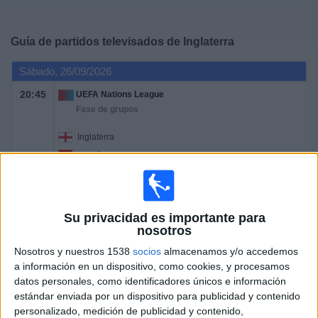
Deportes
Guía de partidos televisados de
Inglaterra
Noticias
Sábado, 26/09/2026
Widget
20:45
UEFA Nations League
Fase de grupos
Inglaterra
España
Canal por confirmar
Martes, 29/09/2026
Su privacidad es importante para
nosotros
20:45
UEFA Nations League
Nosotros y nuestros 1538
socios
almacenamos y/o accedemos
Fase de grupos
a información en un dispositivo, como cookies, y procesamos
República Checa
datos personales, como identificadores únicos e información
estándar enviada por un dispositivo para publicidad y contenido
Inglaterra
personalizado, medición de publicidad y contenido,