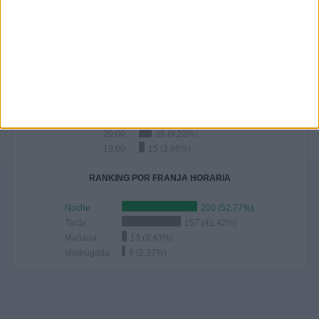
15
30
38
40
2
3,96%
7,92%
10,03%
10,55%
0,53%
RANKING POR HORAS
20:45
67 (17,68%)
18:00
63 (16,62%)
21:00
46 (12,14%)
20:00
35 (9,23%)
19:00
15 (3,96%)
RANKING POR FRANJA HORARIA
Noche
200 (52,77%)
Tarde
157 (41,42%)
Mañana
13 (3,43%)
Madrugada
9 (2,37%)