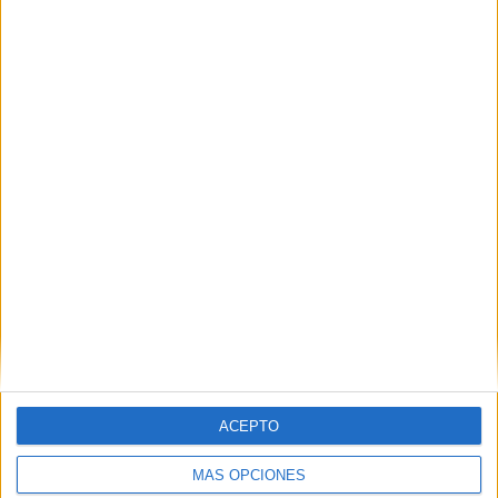
Teledeporte
RTVE Play
ETB1 (País Vasco)
15:30
Tour de Francia Femenino
Etapa 8
HBO MAX
DAZN (Ver en directo)
RTVE Play
ETB1 (País Vasco)
Eurosport 1
16:30
Vuelta a Portugal
Etapa 3
HBO MAX
ACEPTO
MÁS OPCIONES