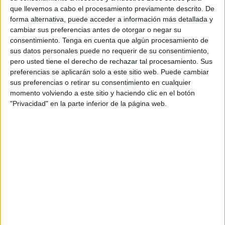
16:30
Vuelta a Portugal
que llevemos a cabo el procesamiento previamente descrito. De
forma alternativa, puede acceder a información más detallada y
Etapa 1
cambiar sus preferencias antes de otorgar o negar su
Lourinhã › Sintra/Queluz (157,1 km)
consentimiento.
Tenga en cuenta que algún procesamiento de
HBO MAX
sus datos personales puede no requerir de su consentimiento,
pero usted tiene el derecho de rechazar tal procesamiento. Sus
preferencias se aplicarán solo a este sitio web. Puede cambiar
Mañana viernes, 07/08/2026
sus preferencias o retirar su consentimiento en cualquier
11:20
Tour de Polonia
momento volviendo a este sitio y haciendo clic en el botón
"Privacidad" en la parte inferior de la página web.
Etapa 5
Opole › Kocierz Resort (218,9 km)
HBO MAX
DAZN (Ver en directo)
Eurosport 2
15:00
Vuelta a Burgos
Etapa 4
Briviesca › Briviesca (178 km)
La 8 Burgos
CYLTV.es (Castilla y León)
Teledeporte
RTVE Play
ETB1 (País Vasco)
15:15
Tour de Francia Femenino