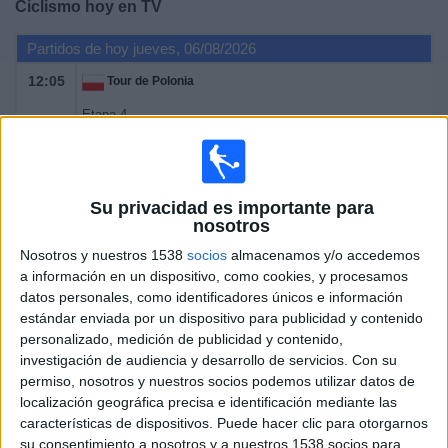
Ciclismo hoy en TV
Deportes
Partidos de hoy jueves, 06/08/2026
Noticias
12:05
Tour de Polonia
Etapa 4
Widget
Zagan › Karpacz (176 km)
HBO MAX
DAZN (Ver en directo)
Eurosport 2
15:00
Vuelta a Burgos
Su privacidad es importante para
nosotros
Etapa 3
Espinosa de los Monteros › Corconte (184 km)
Nosotros y nuestros 1538
socios
almacenamos y/o accedemos
La 8 Burgos
CYLTV.es (Castilla y León)
a información en un dispositivo, como cookies, y procesamos
datos personales, como identificadores únicos e información
Teledeporte
RTVE Play
ETB1 (País Vasco)
estándar enviada por un dispositivo para publicidad y contenido
15:45
Tour de Francia Femenino
personalizado, medición de publicidad y contenido,
investigación de audiencia y desarrollo de servicios.
Con su
Etapa 6
permiso, nosotros y nuestros socios podemos utilizar datos de
Montbrison › Tournon-sur-Rhône (153,4 km)
localización geográfica precisa e identificación mediante las
HBO MAX
DAZN (Ver en directo)
Teledeporte
características de dispositivos. Puede hacer clic para otorgarnos
RTVE Play
ETB1 (País Vasco)
Eurosport 1
su consentimiento a nosotros y a nuestros 1538 socios para