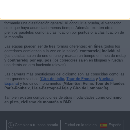
larga distancia entre dos lugares. A veces pueden incluir un circuito final
para garantizar que los aficionados vean pasar al pelotón por un mismo
punto en varias ocasiones. Las vueltas por etapas son carreras que se
extienden entre dos y 21 días. Los tiempos se acumulan cada día
formando una clasificación general. Al concluir la prueba, el vencedor
es el que haya acumulado menos tiempo. Además, existen otros
premios paralelos como la clasificación por puntos o la clasificación de
la montaña.
Las etapas pueden ser de tres formas diferentes:
en línea
(todos los
corredores comienzan a la vez en la salida),
contrarreloj individual
(los ciclistas salen de uno en uno y marcan un tiempo en línea de meta)
y
contrarreloj por equipos
(los corredores salen en bloques y ruedan
uno detrás de otro haciendo relevos).
Las carreras más prestigiosas del ciclismo son las conocidas como las
tres grandes vueltas (
Giro de Italia
,
Tour de Francia
y
Vuelta a
España
) y los cinco monumentos (
Milán-San Remo, Tour de Flandes,
París-Roubaix, Lieja-Bastogne-Lieja y Giro de Lombardía
).
También existen competiciones de otras modalidades como
ciclismo
en pista, ciclismo de montaña o BMX
.
Cambiar a tu zona horaria
Fútbol en la tele en
España