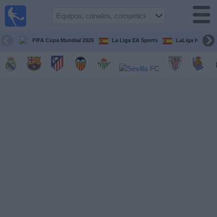
Fútbol
en la
TV
FIFA Copa Mundial 2026
La Liga EA Sports
LaLiga Hypermo
Guía de
Partidos
Televisados
Fútbol
hoy
Equipos
Competiciones
Canales
TV
Otros