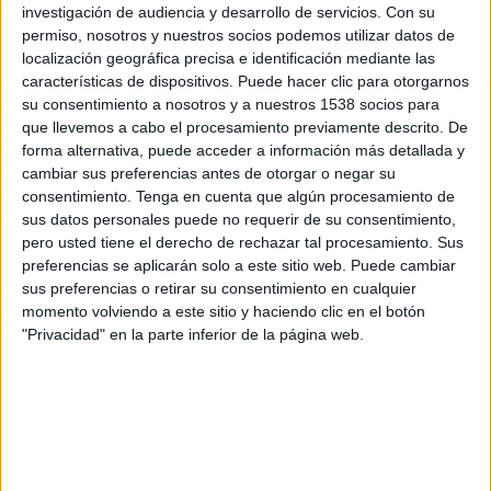
Canal por confirmar
investigación de audiencia y desarrollo de servicios.
Con su
permiso, nosotros y nuestros socios podemos utilizar datos de
Sábado, 03/10/2026
localización geográfica precisa e identificación mediante las
características de dispositivos. Puede hacer clic para otorgarnos
20:45
UEFA Nations League
su consentimiento a nosotros y a nuestros 1538 socios para
Fase de grupos
que llevemos a cabo el procesamiento previamente descrito. De
forma alternativa, puede acceder a información más detallada y
España
cambiar sus preferencias antes de otorgar o negar su
República Checa
consentimiento.
Tenga en cuenta que algún procesamiento de
sus datos personales puede no requerir de su consentimiento,
Canal por confirmar
pero usted tiene el derecho de rechazar tal procesamiento. Sus
preferencias se aplicarán solo a este sitio web. Puede cambiar
sus preferencias o retirar su consentimiento en cualquier
momento volviendo a este sitio y haciendo clic en el botón
"Privacidad" en la parte inferior de la página web.