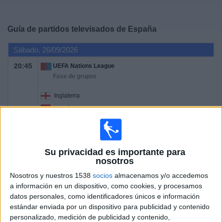
Deportes
Guía de partidos televisados de
España
Noticias
Sábado, 26/09/2026
Widget
20:45
UEFA Nations League
Fase de grupos
Inglaterra
España
Canal por confirmar
Martes, 29/09/2026
Su privacidad es importante para
nosotros
20:45
UEFA Nations League
Nosotros y nuestros 1538
socios
almacenamos y/o accedemos
Fase de grupos
a información en un dispositivo, como cookies, y procesamos
España
datos personales, como identificadores únicos e información
estándar enviada por un dispositivo para publicidad y contenido
Croacia
personalizado, medición de publicidad y contenido,