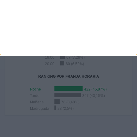
41
85
126
104
16
4,46%
9,24%
13,7%
11,3%
1,74%
RANKING POR HORAS
18:00
112 (12,17%)
20:45
103 (11,2%)
21:00
80 (8,7%)
19:00
67 (7,28%)
20:00
60 (6,52%)
RANKING POR FRANJA HORARIA
Noche
422 (45,87%)
Tarde
397 (43,15%)
Mañana
78 (8,48%)
Madrugada
23 (2,5%)