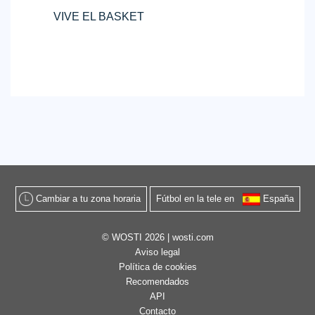
VIVE EL BASKET
Cambiar a tu zona horaria
Fútbol en la tele en
España
© WOSTI 2026 |
wosti.com
Aviso legal
Política de cookies
Recomendados
API
Contacto