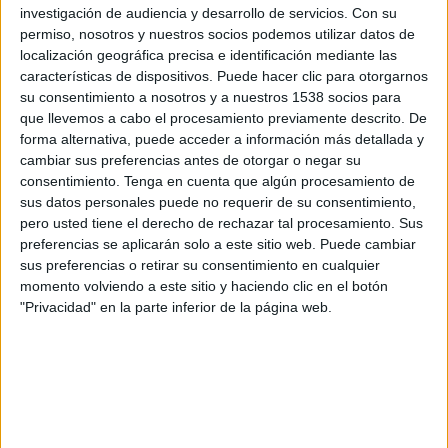
A fecha de hoy
08/08/2026
y desde que esta web recoge los datos
investigación de audiencia y desarrollo de servicios.
Con su
estadísticos de cuándo y dónde se televisan los partidos del deporte
permiso, nosotros y nuestros socios podemos utilizar datos de
Rugby U
en
España
, que fue el
17/08/2013
, podemos dar los siguientes
localización geográfica precisa e identificación mediante las
datos:
características de dispositivos. Puede hacer clic para otorgarnos
su consentimiento a nosotros y a nuestros 1538 socios para
5.064
que llevemos a cabo el procesamiento previamente descrito. De
forma alternativa, puede acceder a información más detallada y
PARTIDOS TELEVISADOS
cambiar sus preferencias antes de otorgar o negar su
consentimiento.
Tenga en cuenta que algún procesamiento de
1.132 partidos en abierto
sus datos personales puede no requerir de su consentimiento,
22,35%
pero usted tiene el derecho de rechazar tal procesamiento. Sus
3.932 partidos de pago
preferencias se aplicarán solo a este sitio web. Puede cambiar
77,65%
sus preferencias o retirar su consentimiento en cualquier
PARTIDO MÁS REPETIDO
momento volviendo a este sitio y haciendo clic en el botón
"Privacidad" en la parte inferior de la página web.
Nueva Zelanda - Australia
50
ÚLTIMO PARTIDO EN ABIERTO
Holanda - España
18/04/2026 Women's Rugby Europe