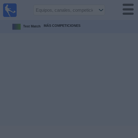
Fútbol
en la
TV
MÁS COMPETICIONES
Test Match
Guía de
Partidos
Televisados
Fútbol
hoy
Equipos
Competiciones
Canales
TV
Otros