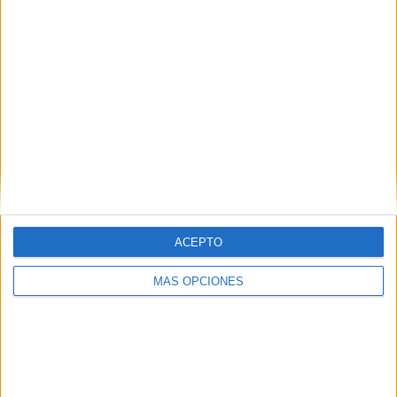
Ver ranking completo
RANKING POR COMPETICIONES
Sevens Series
1.818 (35,9%)
Sevens Series Femenino
1.000 (19,75%)
Champions Cup
297 (5,86%)
División de Honor
262 (5,17%)
6 Naciones
195 (3,85%)
Ver ranking completo
ACEPTO
Ranking equipos por nº de partidos Local
MÁS OPCIONES
Nueva Zelanda
405 (8%)
Francia
387 (7,64%)
Australia
376 (7,42%)
España
282 (5,57%)
Irlanda
272 (5,37%)