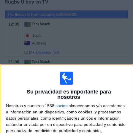
Rugby U hoy en TV
Deportes
Partidos de hoy sábado, 08/08/2026
Noticias
12:05
Test Match
Japón
Widget
Australia
M+ Deportes (63)
21:00
Test Match
Argentina
Sudáfrica
Movistar Plus+ (M7): VER PARTIDO
Su privacidad es importante para
nosotros
M+ Deportes (63)
Nosotros y nuestros 1538
socios
almacenamos y/o accedemos
a información en un dispositivo, como cookies, y procesamos
DATOS ESTADÍSTICOS DEL DEPORTE RUGBY U EN
datos personales, como identificadores únicos e información
TELEVISIÓN EN ESPAÑA
estándar enviada por un dispositivo para publicidad y contenido
personalizado, medición de publicidad y contenido,