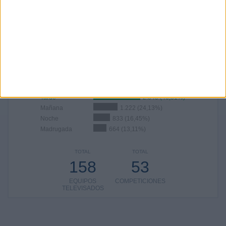
5,92%
10,05%
2,76%
2,01%
1,92%
2,07%
1,26%
2013
26
0,51%
RANKING POR FRANJA HORARIA
Tarde
2.345 (46,31%)
Mañana
1.222 (24,13%)
Noche
833 (16,45%)
Madrugada
664 (13,11%)
TOTAL
TOTAL
158
53
EQUIPOS
COMPETICIONES
TELEVISADOS