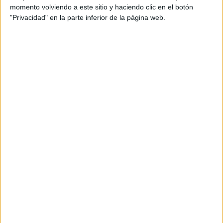
momento volviendo a este sitio y haciendo clic en el botón
"Privacidad" en la parte inferior de la página web.
Más días
DATOS ESTADÍSTICOS DEL EQUIPO SERBIA EN
TELEVISIÓN EN ESPAÑA
A fecha de hoy
08/08/2026
y desde que esta web recoge los datos
estadísticos de cuándo y dónde se televisan los partidos de
Fútbol
del
equipo
Serbia
en
España
, que fue el
22/03/2013
, podemos dar los
siguientes datos:
132
PARTIDOS TELEVISADOS
89 partidos en abierto
67,42%
43 partidos de pago
32,58%