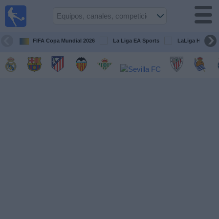
Fútbol
en la
TV
FIFA Copa Mundial 2026
La Liga EA Sports
LaLiga Hypermo
Guía de
Partidos
Televisados
Fútbol
hoy
Equipos
Competiciones
Canales
TV
Otros