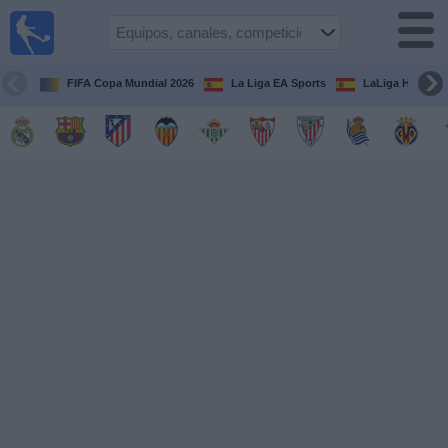
Fútbol
en la
TV
FIFA Copa Mundial 2026
La Liga EA Sports
LaLiga Hypermo
Guía de
Partidos
Televisados
Fútbol
hoy
Equipos
Competiciones
Canales
TV
Otros