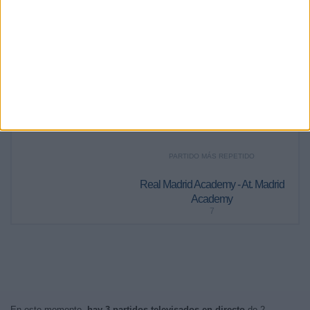
36
59
86
79
79
61
64
3,48%
5,7%
8,31%
7,63%
7,63%
5,89%
6,18%
RANKING POR FRANJA HORARIA
Noche
486 (46,96%)
Tarde
430 (41,55%)
Mañana
78 (7,54%)
Madrugada
41 (3,96%)
PARTIDO MÁS REPETIDO
Real Madrid Academy - At. Madrid
Academy
7
En este momento,
hay 3 partidos televisados en directo
de 2