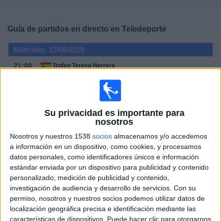
Deportes
Guía de partidos en directo en
Teledeporte
Noticias
Miércoles, 12/08/2026
Widget
21:00
Trofeo Teresa Herrera
Final Masculina
Deportivo
Real Madrid
Su privacidad es importante para
nosotros
Teledeporte
RTVE Play
TVG (Galicia)
Nosotros y nuestros 1538
socios
almacenamos y/o accedemos
a información en un dispositivo, como cookies, y procesamos
Sábado, 10/10/2026
datos personales, como identificadores únicos e información
20:30
Amistoso Femenino
estándar enviada por un dispositivo para publicidad y contenido
personalizado, medición de publicidad y contenido,
Estados Unidos
investigación de audiencia y desarrollo de servicios.
Con su
España
permiso, nosotros y nuestros socios podemos utilizar datos de
localización geográfica precisa e identificación mediante las
Teledeporte
RTVE Play
características de dispositivos. Puede hacer clic para otorgarnos