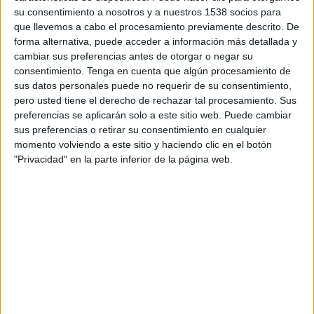
su consentimiento a nosotros y a nuestros 1538 socios para
Miércoles, 14/10/2026
que llevemos a cabo el procesamiento previamente descrito. De
forma alternativa, puede acceder a información más detallada y
01:00
Amistoso Femenino
cambiar sus preferencias antes de otorgar o negar su
consentimiento.
Tenga en cuenta que algún procesamiento de
Estados Unidos
sus datos personales puede no requerir de su consentimiento,
España
pero usted tiene el derecho de rechazar tal procesamiento. Sus
Teledeporte
RTVE Play
preferencias se aplicarán solo a este sitio web. Puede cambiar
sus preferencias o retirar su consentimiento en cualquier
momento volviendo a este sitio y haciendo clic en el botón
DATOS ESTADÍSTICOS DE FÚTBOL DEL CANAL
"Privacidad" en la parte inferior de la página web.
TELEDEPORTE EN ESPAÑA
A fecha de hoy
09/08/2026
y desde que esta web recoge los datos
estadísticos de cuándo y dónde se televisan los partidos del canal
Teledeporte
en
España
, que fue el
23/02/2013
, podemos dar los
siguientes datos:
1.035
PARTIDOS TELEVISADOS