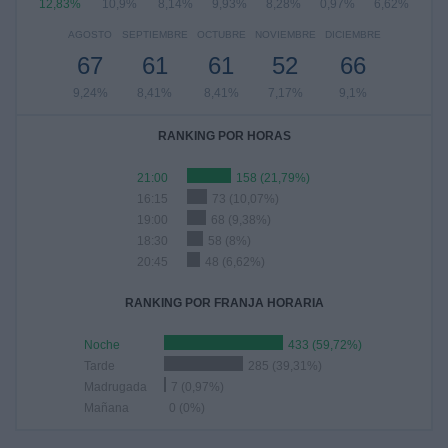
12,83%
10,9%
8,14%
9,93%
8,28%
0,97%
6,62%
AGOSTO
SEPTIEMBRE
OCTUBRE
NOVIEMBRE
DICIEMBRE
67
61
61
52
66
9,24%
8,41%
8,41%
7,17%
9,1%
RANKING POR HORAS
21:00
158 (21,79%)
16:15
73 (10,07%)
19:00
68 (9,38%)
18:30
58 (8%)
20:45
48 (6,62%)
RANKING POR FRANJA HORARIA
Noche
433 (59,72%)
Tarde
285 (39,31%)
Madrugada
7 (0,97%)
Mañana
0 (0%)