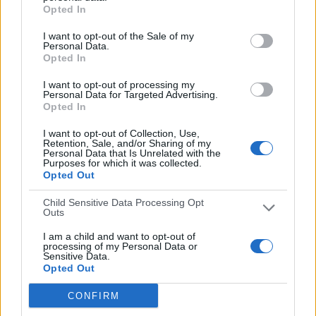
01/08/2026 Amistoso por À Punt, Valencia CF YouTube,
Opted In
Valenciacf.com/es, Valencia CF App, GOL
I want to opt-out of the Sale of my
RANKING POR CANALES
Personal Data.
Opted In
LaLiga TV Bar
395 (54,48%)
I want to opt-out of processing my
M+ LALIGA
176 (24,28%)
Personal Data for Targeted Advertising.
GolStadium
130 (17,93%)
Opted In
beIN LaLiga
123 (16,97%)
Canal+ Liga
121 (16,69%)
I want to opt-out of Collection, Use,
Retention, Sale, and/or Sharing of my
Personal Data that Is Unrelated with the
Ver ranking completo
Purposes for which it was collected.
Opted Out
PARTIDOS
DÍAS
TOTAL
Child Sensitive Data Processing Opt
0
5
99
Outs
CONSECUTIVOS
SIN PARTIDO
CANALES TV
I am a child and want to opt-out of
DE PAGO
GRATUÍTO
processing of my Personal Data or
Sensitive Data.
Opted Out
345 partidos en local
47,59%
CONFIRM
380 partidos de visitante