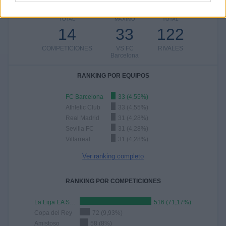
52,41%
TOTAL
MÁXIMO
TOTAL
14
33
122
COMPETICIONES
VS FC
RIVALES
Barcelona
RANKING POR EQUIPOS
FC Barcelona
33 (4,55%)
Athletic Club
33 (4,55%)
Real Madrid
31 (4,28%)
Sevilla FC
31 (4,28%)
Villarreal
31 (4,28%)
Ver ranking completo
RANKING POR COMPETICIONES
La Liga EA Sports
516 (71,17%)
Copa del Rey
72 (9,93%)
Amistoso
58 (8%)