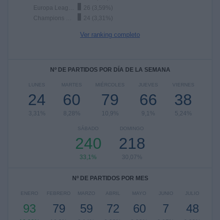
Europa League
26 (3,59%)
Champions League
24 (3,31%)
Ver ranking completo
Nº DE PARTIDOS POR DÍA DE LA SEMANA
LUNES
MARTES
MIÉRCOLES
JUEVES
VIERNES
24
60
79
66
38
3,31%
8,28%
10,9%
9,1%
5,24%
SÁBADO
DOMINGO
240
218
33,1%
30,07%
Nº DE PARTIDOS POR MES
ENERO
FEBRERO
MARZO
ABRIL
MAYO
JUNIO
JULIO
93
79
59
72
60
7
48