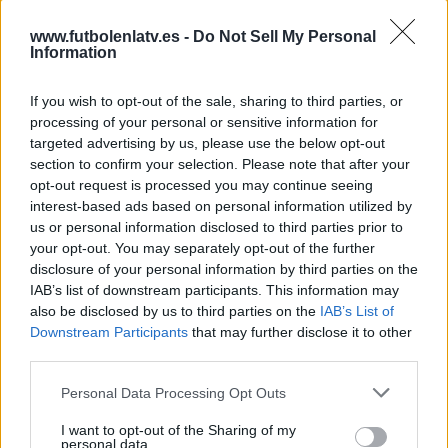
www.futbolenlatv.es -
Do Not Sell My Personal
Information
DATOS ESTADÍSTICOS DEL EQUIPO VALENCIA CF EN
TELEVISIÓN EN ESPAÑA
If you wish to opt-out of the sale, sharing to third parties, or
A fecha de hoy
07/08/2026
y desde que esta web recoge los datos
processing of your personal or sensitive information for
estadísticos de cuándo y dónde se televisan los partidos de
Fútbol
del
targeted advertising by us, please use the below opt-out
equipo
Valencia CF
en
España
, que fue el
21/12/2012
, podemos dar los
section to confirm your selection. Please note that after your
siguientes datos:
opt-out request is processed you may continue seeing
interest-based ads based on personal information utilized by
725
us or personal information disclosed to third parties prior to
your opt-out. You may separately opt-out of the further
disclosure of your personal information by third parties on the
PARTIDOS TELEVISADOS
IAB’s list of downstream participants. This information may
206 partidos en abierto
also be disclosed by us to third parties on the
IAB’s List of
28,41%
Downstream Participants
that may further disclose it to other
519 partidos de pago
third parties.
71,59%
Personal Data Processing Opt Outs
ÚLTIMO PARTIDO EN ABIERTO
I want to opt-out of the Sharing of my
Stoke City - Valencia CF
personal data.