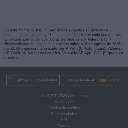
En este momento,
hay 39 partidos televisados en directo
de 2
competiciones distintas y 11 canales de TV emitirán cada uno de ellos.
El próximo partido del que podrás disfrutar será el
Valencia CF -
Newcastle
que se disputará el próximo
sábado, 8 de agosto de 2026 a
las 21:00
y que será
televisado por À Punt (C. Valenciana), Valencia
CF YouTube, Valenciacf.com/es, Valencia CF App, GOL (Síguelo en
directo)
.
Cambiar a tu zona horaria
Fútbol en la tele en
España
© WOSTI 2026 |
wosti.com
Aviso legal
Política de cookies
Recomendados
API
Contacto