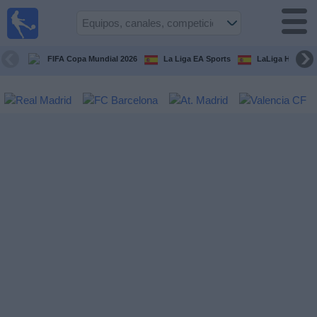
Fútbol
en la
TV
FIFA Copa Mundial 2026
La Liga EA Sports
LaLiga Hypermo
Guía de
Partidos
Televisados
Fútbol
hoy
Equipos
Competiciones
Canales
TV
Otros