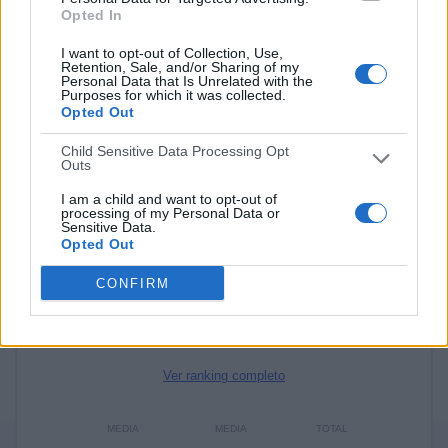
10
Opted In
Media De Partidos Por Semana
I want to opt-out of Collection, Use,
44
Retention, Sale, and/or Sharing of my
Personal Data that Is Unrelated with the
Purposes for which it was collected.
Opted Out
Media De Partidos Por Mes
540
Child Sensitive Data Processing Opt
Outs
Media De Partidos Por Año
I am a child and want to opt-out of
processing of my Personal Data or
RANKING POR CANALES
Sensitive Data.
Opted Out
EHF TV
2.498 (35,06%)
Teledeporte
1.301 (18,26%)
CONFIRM
LaLiga+ Plus
1.138 (15,97%)
RTVE Play
917 (12,87%)
Esport3
581 (8,15%)
Ver ranking completo
MEDIA
MEDIA
TOTAL