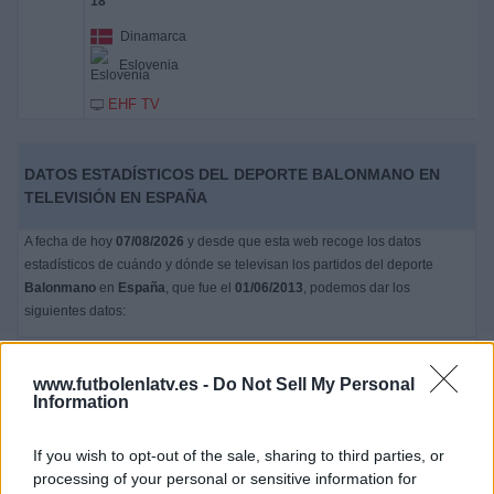
Dinamarca
Eslovenia
EHF TV
DATOS ESTADÍSTICOS DEL DEPORTE BALONMANO EN
TELEVISIÓN EN ESPAÑA
A fecha de hoy
07/08/2026
y desde que esta web recoge los datos
estadísticos de cuándo y dónde se televisan los partidos del deporte
Balonmano
en
España
, que fue el
01/06/2013
, podemos dar los
siguientes datos:
7.125
www.futbolenlatv.es -
Do Not Sell My Personal
Information
PARTIDOS TELEVISADOS
5.650 partidos en abierto
If you wish to opt-out of the sale, sharing to third parties, or
79,3%
processing of your personal or sensitive information for
1.475 partidos de pago