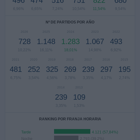
496
474
516
751
822
680
6,96%
6,65%
7,24%
10,54%
11,54%
9,54%
Nº DE PARTIDOS POR AÑO
2026
2025
2024
2023
2022
728
1.148
1.283
1.067
493
10,22%
16,11%
18,01%
14,98%
6,92%
2021
2020
2019
2018
2017
2016
2015
481
252
325
269
239
297
195
6,75%
3,54%
4,56%
3,78%
3,35%
4,17%
2,74%
2014
2013
239
109
3,35%
1,53%
RANKING POR FRANJA HORARIA
Tarde
4.121 (57,84%)
Noche
2.793 (39,2%)