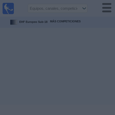
Fútbol
en la
TV
MÁS COMPETICIONES
EHF Europeo Sub-18
Guía de
Partidos
Televisados
Fútbol
hoy
Equipos
Competiciones
Canales
TV
Otros