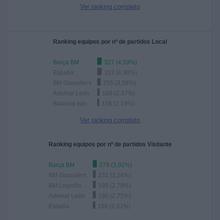
Ver ranking completo
Ranking equipos por nº de partidos Local
Barça BM
327 (4,59%)
España
312 (4,38%)
BM Granollers
255 (3,58%)
Ademar León
169 (2,37%)
Bidasoa Irún
156 (2,19%)
Ver ranking completo
Ranking equipos por nº de partidos Visitante
Barça BM
279 (3,92%)
BM Granollers
231 (3,24%)
BM Logroño La Rioja
199 (2,79%)
Ademar León
196 (2,75%)
España
186 (2,61%)