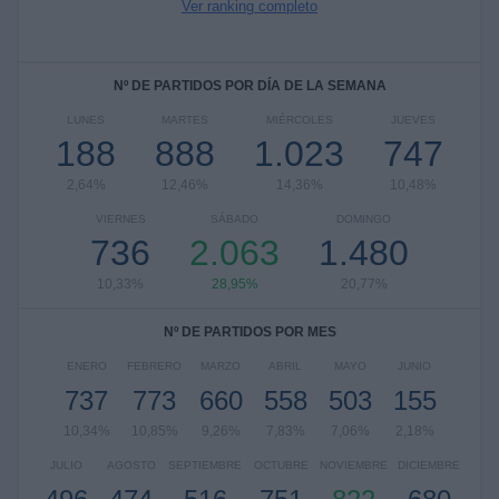
Ver ranking completo
Nº DE PARTIDOS POR DÍA DE LA SEMANA
LUNES
MARTES
MIÉRCOLES
JUEVES
188
888
1.023
747
2,64%
12,46%
14,36%
10,48%
VIERNES
SÁBADO
DOMINGO
736
2.063
1.480
10,33%
28,95%
20,77%
Nº DE PARTIDOS POR MES
ENERO
FEBRERO
MARZO
ABRIL
MAYO
JUNIO
737
773
660
558
503
155
10,34%
10,85%
9,26%
7,83%
7,06%
2,18%
JULIO
AGOSTO
SEPTIEMBRE
OCTUBRE
NOVIEMBRE
DICIEMBRE