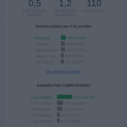
0,5
1,2
110
PARTIDOS/DÍA
PARTIDOS/DÍA
CANALES TV
DE PAGO
EN ABIERTO
Ranking equipos por nº de partidos
Barça BM
606 (8,51%)
España
498 (6,99%)
BM Granollers
486 (6,82%)
Ademar León
365 (5,12%)
BM Logroño La Rioja
343 (4,81%)
Ver ranking completo
RANKING POR COMPETICIONES
Liga ASOBAL
1.874 (26,3%)
EHF Champions League
778 (10,92%)
EHF European League
624 (8,76%)
EHF Women's Champions League
407 (5,71%)
Liga Guerreras Iberdrola
345 (4,84%)