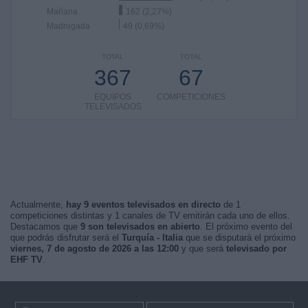
Mañana
162 (2,27%)
Madrugada
49 (0,69%)
TOTAL
TOTAL
367
67
EQUIPOS
COMPETICIONES
TELEVISADOS
Actualmente,
hay 9 eventos televisados en directo
de 1
competiciones distintas y 1 canales de TV emitirán cada uno de ellos.
Destacamos que
9 son televisados en abierto
. El próximo evento del
que podrás disfrutar será el
Turquía - Italia
que se disputará el próximo
viernes, 7 de agosto de 2026 a las 12:00
y que será
televisado por
EHF TV
.