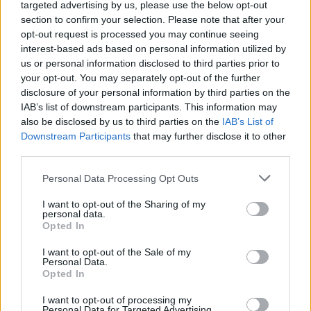
targeted advertising by us, please use the below opt-out
20,7%
section to confirm your selection. Please note that after your
opt-out request is processed you may continue seeing
PARTIDO MÁS REPETIDO
interest-based ads based on personal information utilized by
Barça BM - BM Granollers
us or personal information disclosed to third parties prior to
22
your opt-out. You may separately opt-out of the further
disclosure of your personal information by third parties on the
ÚLTIMO PARTIDO EN ABIERTO
IAB’s list of downstream participants. This information may
also be disclosed by us to third parties on the
IAB’s List of
Dinamarca - Croacia
Downstream Participants
that may further disclose it to other
06/08/2026 EHF Europeo Sub-18
third parties.
por EHF TV
ÚLTIMO PARTIDO DE PAGO
Personal Data Processing Opt Outs
Gyori Audi ETO - Metz Handball
I want to opt-out of the Sharing of my
07/06/2026 EHF Women's
personal data.
Champions League por DAZN,
Opted In
DAZN 1, DAZN 1 Bar
1
I want to opt-out of the Sale of my
Personal Data.
Opted In
Media De Partidos Por Día
I want to opt-out of processing my
Personal Data for Targeted Advertising.