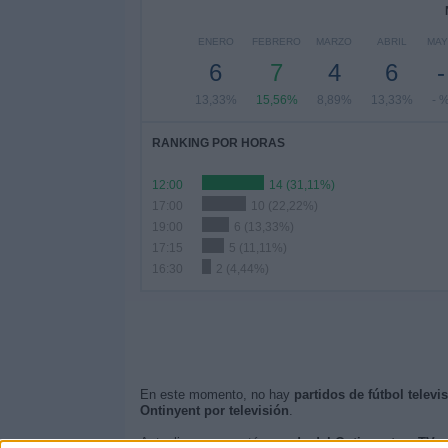
ENERO
FEBRERO
MARZO
ABRIL
MA
6
7
4
6
-
13,33%
15,56%
8,89%
13,33%
- 
RANKING POR HORAS
12:00
14 (31,11%)
17:00
10 (22,22%)
19:00
6 (13,33%)
17:15
5 (11,11%)
16:30
2 (4,44%)
En este momento, no hay
partidos de fútbol televi
Ontinyent por televisión
.
Actualizaremos está
agenda del Ontinyent en TV
cu