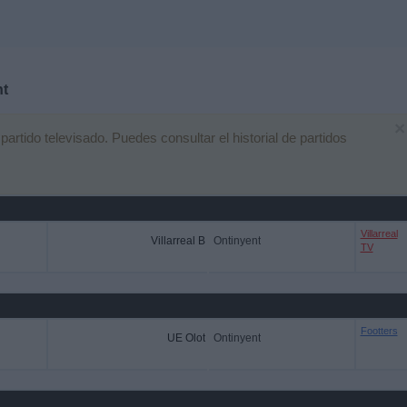
nt
×
tido televisado. Puedes consultar el historial de partidos
Villarreal
Villarreal B
Ontinyent
TV
Footters
UE Olot
Ontinyent