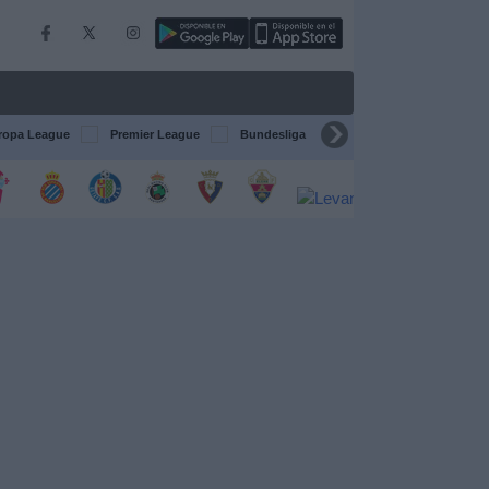
ropa League
Premier League
Bundesliga
Supercopa de España