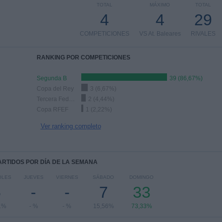
TOTAL
MÁXIMO
TOTAL
4
4
29
COMPETICIONES
VS At. Baleares
RIVALES
RANKING POR COMPETICIONES
Segunda B
39 (86,67%)
Copa del Rey
3 (6,67%)
Tercera Federación
2 (4,44%)
Copa RFEF
1 (2,22%)
Ver ranking completo
PARTIDOS POR DÍA DE LA SEMANA
OLES
JUEVES
VIERNES
SÁBADO
DOMINGO
5
-
-
7
33
1%
- %
- %
15,56%
73,33%