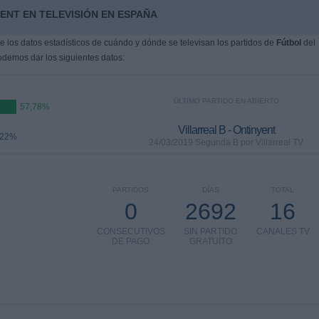
ENT EN TELEVISIÓN EN ESPAÑA
 los datos estadísticos de cuándo y dónde se televisan los partidos de
Fútbol
del
odemos dar los siguientes datos:
ÚLTIMO PARTIDO EN ABIERTO
57,78%
Villarreal B - Ontinyent
,22%
24/03/2019 Segunda B por Villarreal TV
PARTIDOS
DÍAS
TOTAL
0
2692
16
CONSECUTIVOS
SIN PARTIDO
CANALES TV
DE PAGO
GRATUÍTO