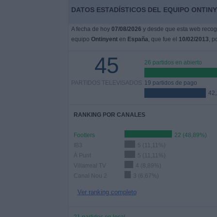
DATOS ESTADÍSTICOS DEL EQUIPO ONTINY
A fecha de hoy
07/08/2026
y desde que esta web recoge
equipo
Ontinyent
en
España
, que fue el
10/02/2013
, p
45
26 partidos en abierto
PARTIDOS TELEVISADOS
19 partidos de pago
42
RANKING POR CANALES
Footters
22 (48,89%)
IB3
5 (11,11%)
À Punt
5 (11,11%)
Villarreal TV
4 (8,89%)
Canal Nou 2
3 (6,67%)
Ver ranking completo