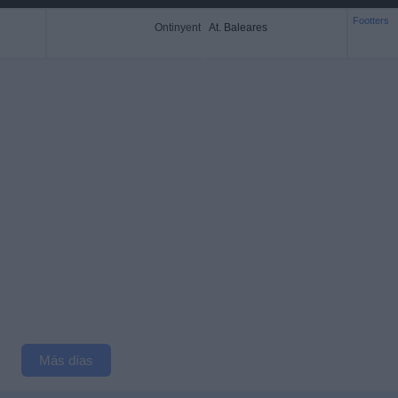
Footters
Ontinyent
At. Baleares
Más días