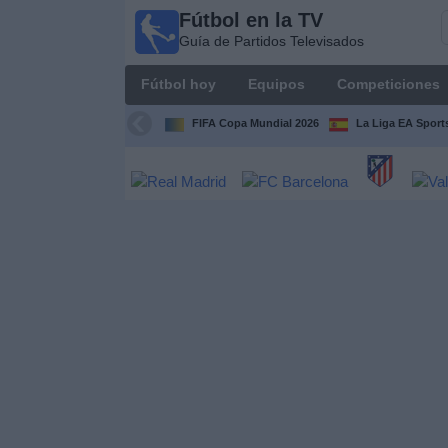
Fútbol en la TV
Fútbol
Guía de Partidos Televisados
en la
TV
Fútbol hoy
Equipos
Competiciones
Guía de
Partidos
FIFA Copa Mundial 2026
La Liga EA Sport
Televisados
Fútbol
hoy
Equipos
Competiciones
Canales
TV
Otros