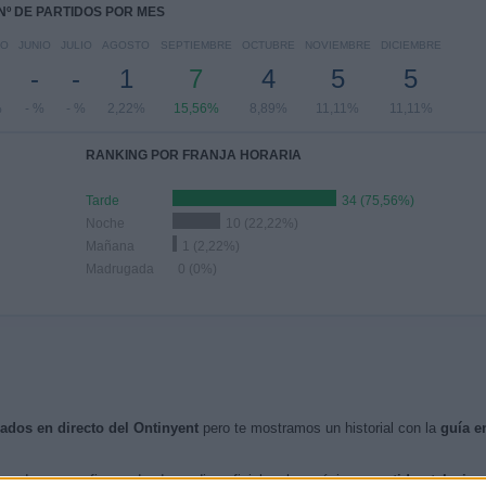
Nº DE PARTIDOS POR MES
YO
JUNIO
JULIO
AGOSTO
SEPTIEMBRE
OCTUBRE
NOVIEMBRE
DICIEMBRE
-
-
1
7
4
5
5
%
- %
- %
2,22%
15,56%
8,89%
11,11%
11,11%
RANKING POR FRANJA HORARIA
Tarde
34 (75,56%)
Noche
10 (22,22%)
Mañana
1 (2,22%)
Madrugada
0 (0%)
sados en directo del Ontinyent
pero te mostramos un historial con la
guía e
ando nos confirmen desde medios oficiales, los próximos
partidos televisa