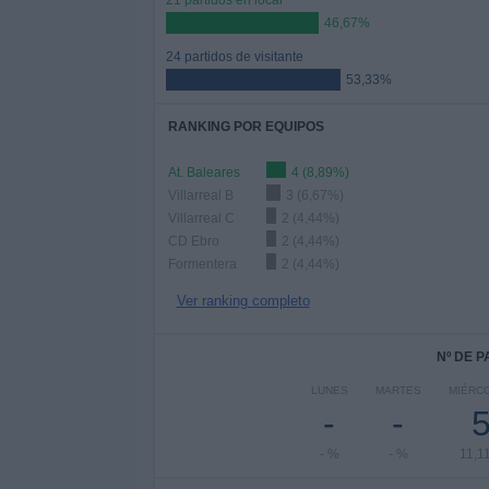
21 partidos en local
46,67%
24 partidos de visitante
53,33%
RANKING POR EQUIPOS
At. Baleares
4 (8,89%)
Villarreal B
3 (6,67%)
Villarreal C
2 (4,44%)
CD Ebro
2 (4,44%)
Formentera
2 (4,44%)
Ver ranking completo
Nº DE 
LUNES
MARTES
MIÉRC
-
-
- %
- %
11,1