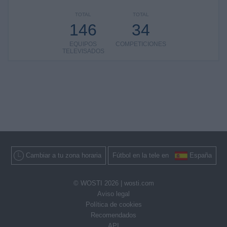
TOTAL
TOTAL
146
34
EQUIPOS
COMPETICIONES
TELEVISADOS
Cambiar a tu zona horaria
Fútbol en la tele en
España
© WOSTI 2026 |
wosti.com
Aviso legal
Política de cookies
Recomendados
API