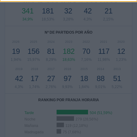
AGOSTO
SEPTIEMBRE
OCTUBRE
NOVIEMBRE
DICIEMBRE
341
181
32
42
21
34,9%
18,53%
3,28%
4,3%
2,15%
Nº DE PARTIDOS POR AÑO
2026
2025
2024
2023
2022
2021
2020
19
156
81
182
70
117
12
1,94%
15,97%
8,29%
18,63%
7,16%
11,98%
1,23%
2019
2018
2017
2016
2015
2014
2013
42
17
27
97
18
88
51
4,3%
1,74%
2,76%
9,93%
1,84%
9,01%
5,22%
RANKING POR FRANJA HORARIA
Tarde
504 (51,59%)
Noche
279 (28,56%)
Mañana
119 (12,18%)
Madrugada
75 (7,68%)