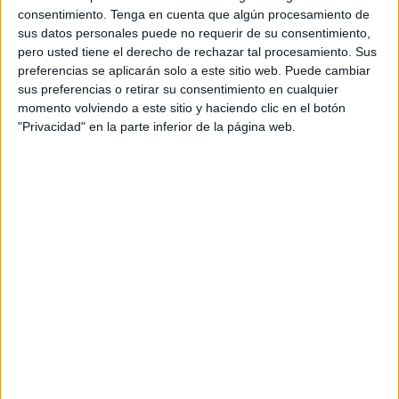
consentimiento.
Tenga en cuenta que algún procesamiento de
Río Duero Soria
sus datos personales puede no requerir de su consentimiento,
CD Cisneros Alter
pero usted tiene el derecho de rechazar tal procesamiento. Sus
RTVE Play
preferencias se aplicarán solo a este sitio web. Puede cambiar
sus preferencias o retirar su consentimiento en cualquier
20:00
Copa del Rey
momento volviendo a este sitio y haciendo clic en el botón
1/4 de Final
"Privacidad" en la parte inferior de la página web.
CV Melilla
Leleman VB Valencia
RTVE Play
Jueves, 26/02/2026
17:00
Copa del Rey
1/4 de Final
CV Guaguas
Voleibol Teruel
Aragón Deporte
Teledeporte
RTVE Play
20:00
Copa del Rey