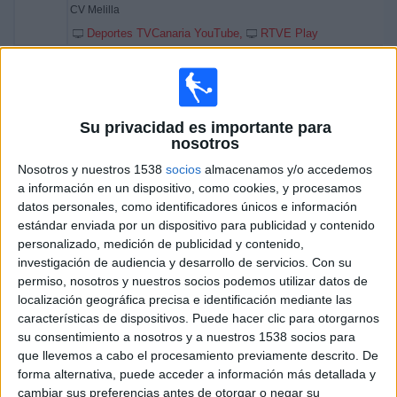
CV Melilla
Deportes TVCanaria YouTube
RTVE Play
Sábado, 28/02/2026
17:00
Copa del Rey
Semifinales
Su privacidad es importante para
nosotros
CV Guaguas
Nosotros y nuestros 1538
socios
almacenamos y/o accedemos
CV Manacor
a información en un dispositivo, como cookies, y procesamos
Esports IB3 YouTube
RTVE Play
datos personales, como identificadores únicos e información
estándar enviada por un dispositivo para publicidad y contenido
20:00
Copa del Rey
personalizado, medición de publicidad y contenido,
investigación de audiencia y desarrollo de servicios.
Con su
Semifinales
permiso, nosotros y nuestros socios podemos utilizar datos de
RTVE Play
localización geográfica precisa e identificación mediante las
características de dispositivos. Puede hacer clic para otorgarnos
Viernes, 27/02/2026
su consentimiento a nosotros y a nuestros 1538 socios para
que llevemos a cabo el procesamiento previamente descrito. De
17:00
Copa del Rey
forma alternativa, puede acceder a información más detallada y
1/4 de Final
cambiar sus preferencias antes de otorgar o negar su