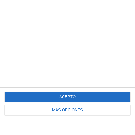
389 partidos en abierto
39,82%
588 partidos de pago
60,18%
PARTIDO MÁS REPETIDO
Voleibol Teruel - Unicaja Almeria
9
ÚLTIMO PARTIDO EN ABIERTO
CV Manacor - CV Melilla
01/03/2026 Copa del Rey por RTVE
Play
ÚLTIMO PARTIDO DE PAGO
ACEPTO
Chile - Argentina
MÁS OPCIONES
06/06/2026 Amistoso por Fanatiz
0