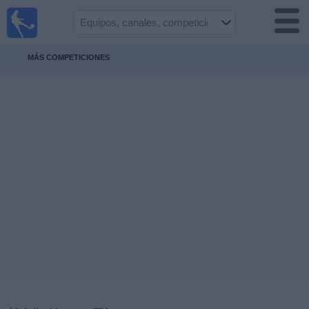
Fútbol
en la
TV
MÁS COMPETICIONES
Guía de
Partidos
Televisados
Fútbol
hoy
Equipos
Competiciones
Canales
TV
Otros