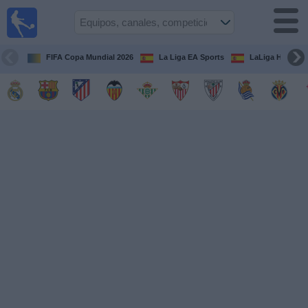
Fútbol
en la
TV
FIFA Copa Mundial 2026
La Liga EA Sports
LaLiga Hypermo
Guía de
Partidos
Televisados
Fútbol
hoy
Equipos
Competiciones
Canales
TV
Otros