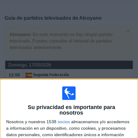
Deportes
Guía de partidos televisados de
Alcoyano
Noticias
×
Alcoyano:
En este momento no hay ningún partido
Widget
televisado. Puedes consultar el historial de partidos
televisados anteriormente.
Domingo, 17/05/2026
12:00
Segunda Federación
Playoffs de ascenso
UD Sanse
Alcoyano
Su privacidad es importante para
TV FootballClub (Acceder)
nosotros
Nosotros y nuestros 1538
socios
almacenamos y/o accedemos
Domingo, 10/05/2026
a información en un dispositivo, como cookies, y procesamos
datos personales, como identificadores únicos e información
18:30
Segunda Federación