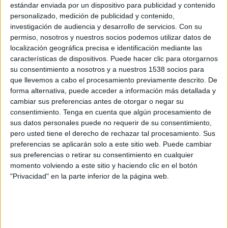
estándar enviada por un dispositivo para publicidad y contenido
Playoffs de ascenso
personalizado, medición de publicidad y contenido,
Alcoyano
investigación de audiencia y desarrollo de servicios.
Con su
permiso, nosotros y nuestros socios podemos utilizar datos de
UD Sanse
localización geográfica precisa e identificación mediante las
TV FootballClub (Acceder)
características de dispositivos. Puede hacer clic para otorgarnos
su consentimiento a nosotros y a nuestros 1538 socios para
Domingo, 26/04/2026
que llevemos a cabo el procesamiento previamente descrito. De
forma alternativa, puede acceder a información más detallada y
12:00
Segunda Federación
cambiar sus preferencias antes de otorgar o negar su
Grupo 3
consentimiento.
Tenga en cuenta que algún procesamiento de
sus datos personales puede no requerir de su consentimiento,
Alcoyano
pero usted tiene el derecho de rechazar tal procesamiento. Sus
Sant Andreu
preferencias se aplicarán solo a este sitio web. Puede cambiar
TV FootballClub (Acceder)
sus preferencias o retirar su consentimiento en cualquier
momento volviendo a este sitio y haciendo clic en el botón
"Privacidad" en la parte inferior de la página web.