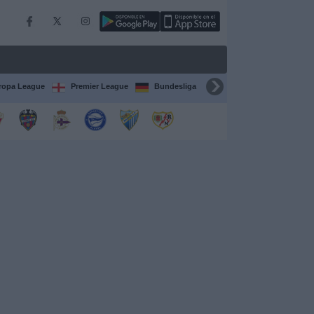
ropa League
Premier League
Bundesliga
Supercopa de España