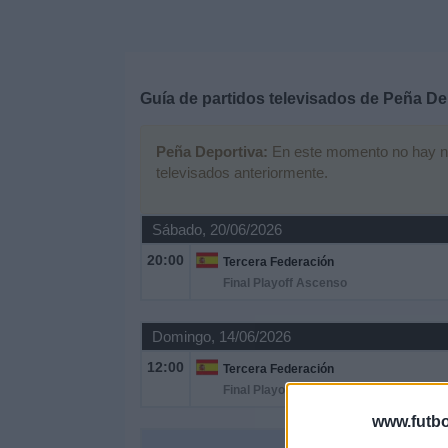
Deportes
Noticias
Guía de partidos televisados de
Peña De
Widget
Peña Deportiva:
En este momento no hay ning
televisados anteriormente.
Sábado, 20/06/2026
20:00
Tercera Federación
Final Playoff Ascenso
Domingo, 14/06/2026
12:00
Tercera Federación
Final Playoff Ascenso
www.futbo