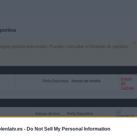
portiva
×
ún partido televisado. Puedes consultar el historial de partidos
Esports
Peña Deportiva
Arenas de Armilla
IB3
YouTube
TV
Arenas de Armilla
Peña Deportiva
FootballClub
(Acceder)
lenlatv.es -
Do Not Sell My Personal Information