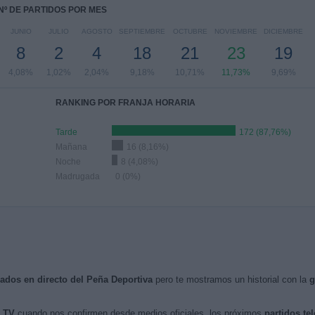
Nº DE PARTIDOS POR MES
JUNIO
JULIO
AGOSTO
SEPTIEMBRE
OCTUBRE
NOVIEMBRE
DICIEMBRE
8
2
4
18
21
23
19
4,08%
1,02%
2,04%
9,18%
10,71%
11,73%
9,69%
RANKING POR FRANJA HORARIA
Tarde
172 (87,76%)
Mañana
16 (8,16%)
Noche
8 (4,08%)
Madrugada
0 (0%)
isados en directo del Peña Deportiva
pero te mostramos un historial con la
g
n TV
cuando nos confirmen desde medios oficiales, los próximos
partidos te