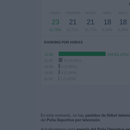
ENERO
FEBRERO
MARZO
ABRIL
MAYO
23
21
21
18
18
11,73%
10,71%
10,71%
9,18%
9,18%
RANKING POR HORAS
12:00
159 (81,12%)
11:30
13 (6,63%)
18:00
5 (2,55%)
19:00
4 (2,04%)
11:00
2 (1,02%)
En este momento, no hay
partidos de fútbol telev
del
Peña Deportiva por televisión
.
Actualizaremos está
agenda del Peña Deportiva e