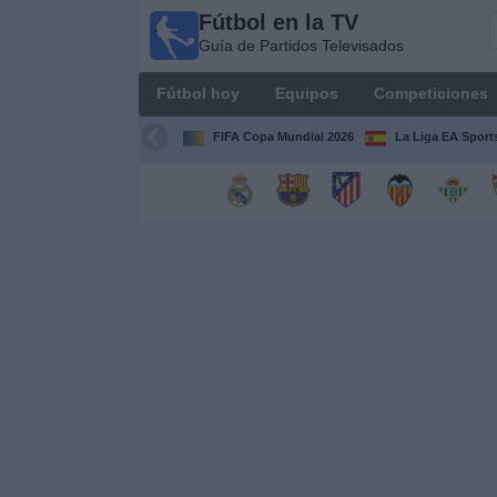
Fútbol en la TV
Fútbol
Guía de Partidos Televisados
en la
TV
Fútbol hoy
Equipos
Competiciones
Guía de
Partidos
FIFA Copa Mundial 2026
La Liga EA Sport
Televisados
Fútbol
hoy
Equipos
Competiciones
Canales
TV
Otros