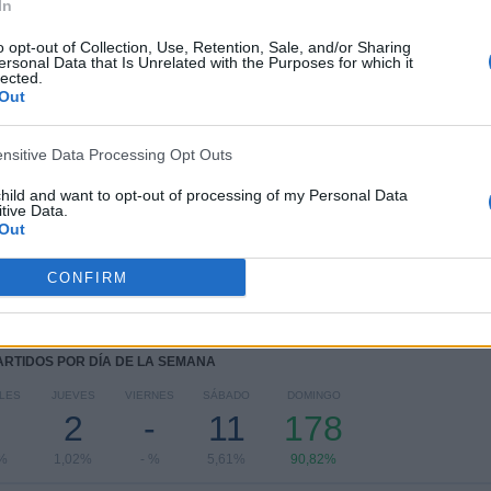
In
TOTAL
MÁXIMO
TOTAL
5
8
79
o opt-out of Collection, Use, Retention, Sale, and/or Sharing
ersonal Data that Is Unrelated with the Purposes for which it
lected.
COMPETICIONES
VS Lleida
RIVALES
Out
RANKING POR COMPETICIONES
ensitive Data Processing Opt Outs
Segunda Federación
106 (54,08%)
child and want to opt-out of processing of my Personal Data
Segunda B
65 (33,16%)
tive Data.
Tercera Federación
19 (9,69%)
Out
Amistoso
5 (2,55%)
Copa del Rey
1 (0,51%)
CONFIRM
Ver ranking completo
PARTIDOS POR DÍA DE LA SEMANA
LES
JUEVES
VIERNES
SÁBADO
DOMINGO
2
-
11
178
%
1,02%
- %
5,61%
90,82%