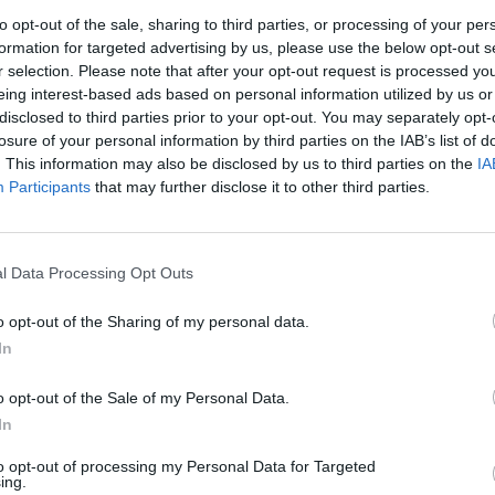
EPORTIVA EN TELEVISIÓN EN ESPAÑA
to opt-out of the sale, sharing to third parties, or processing of your per
formation for targeted advertising by us, please use the below opt-out s
 los datos estadísticos de cuándo y dónde se televisan los partidos de
Fútbol
del
r selection. Please note that after your opt-out request is processed y
013
, podemos dar los siguientes datos:
eing interest-based ads based on personal information utilized by us or
disclosed to third parties prior to your opt-out. You may separately opt-
losure of your personal information by third parties on the IAB’s list of
ÚLTIMO PARTIDO EN ABIERTO
69,9%
. This information may also be disclosed by us to third parties on the
IA
Participants
that may further disclose it to other third parties.
Peña Deportiva - Arenas de Armilla
20/06/2026 Tercera Federación por Esports IB3
YouTube
l Data Processing Opt Outs
PARTIDOS
DÍAS
TOTAL
0
45
31
o opt-out of the Sharing of my personal data.
In
CONSECUTIVOS
SIN PARTIDO
CANALES TV
DE PAGO
GRATUÍTO
o opt-out of the Sale of my Personal Data.
In
to opt-out of processing my Personal Data for Targeted
ing.