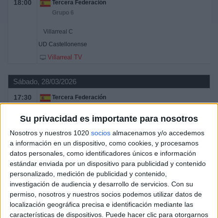
18:00
Tercera Federación
Grupo 6
Villarreal C
UD Castellonense
Villarreal TV
Sábado, 28/03/2026
17:30
Tercera Federación
Grupo 6
Su privacidad es importante para nosotros
Villarreal C
Nosotros y nuestros 1020
socios
almacenamos y/o accedemos
At. Saguntino
a información en un dispositivo, como cookies, y procesamos
Villarreal TV
datos personales, como identificadores únicos e información
estándar enviada por un dispositivo para publicidad y contenido
personalizado, medición de publicidad y contenido,
Domingo, 22/03/2026
investigación de audiencia y desarrollo de servicios.
Con su
18:00
Tercera Federación
permiso, nosotros y nuestros socios podemos utilizar datos de
Grupo 6
localización geográfica precisa e identificación mediante las
características de dispositivos. Puede hacer clic para otorgarnos