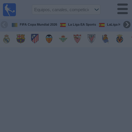
Fútbol
en la
TV
FIFA Copa Mundial 2026
La Liga EA Sports
LaLiga Hypermo
Guía de
Partidos
Televisados
Fútbol
hoy
Equipos
Competiciones
Canales
TV
Otros