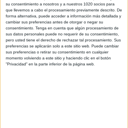
Villarreal C
su consentimiento a nosotros y a nuestros 1020 socios para
La Nucía
que llevemos a cabo el procesamiento previamente descrito. De
forma alternativa, puede acceder a información más detallada y
Villarreal TV
cambiar sus preferencias antes de otorgar o negar su
consentimiento.
Tenga en cuenta que algún procesamiento de
Domingo, 15/03/2026
sus datos personales puede no requerir de su consentimiento,
pero usted tiene el derecho de rechazar tal procesamiento. Sus
17:00
Primera Federación Femenina
preferencias se aplicarán solo a este sitio web. Puede cambiar
Villarreal Femenino
sus preferencias o retirar su consentimiento en cualquier
momento volviendo a este sitio y haciendo clic en el botón
Valencia Féminas
"Privacidad" en la parte inferior de la página web.
Villarreal TV
Domingo, 08/03/2026