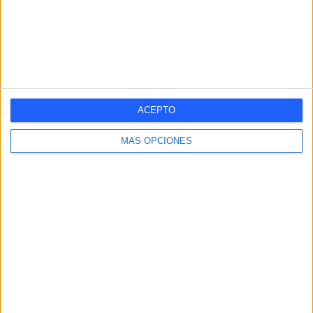
16
COMPETICIONES TELEVISADAS
165
EQUIPOS TELEVISADOS
1
ACEPTO
DEPORTES TELEVISADOS
MÁS OPCIONES
Ranking equipos por nº de partidos
Villarreal Academy
130 (32,91%)
Villarreal B
123 (31,14%)
Villarreal C
101 (25,57%)
Villarreal Femenino
22 (5,57%)
Villarreal
17 (4,3%)
ÚLTIMO PARTIDO
Villarreal Femenino - Valencia