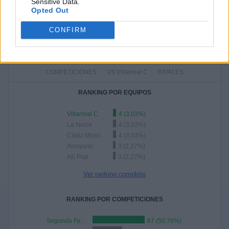
42,42%
Sensitive Data.
Opted Out
76 partidos de visitante
57,58%
CONFIRM
TOTAL
MÁXIMO
TOTAL
6
4
80
COMPETICIONES
VS Villarreal C
RIVALES
RANKING POR EQUIPOS
Villarreal C
4 (3,03%)
La Nucía
4 (3,03%)
Cádiz Mirandilla
4 (3,03%)
Alcoyano
3 (2,27%)
AE Prat
3 (2,27%)
Ver ranking completo
RANKING POR COMPETICIONES
Segunda Federación
67 (50,76%)