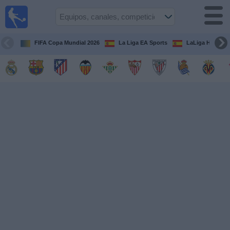
Fútbol
en la
TV
FIFA Copa Mundial 2026
La Liga EA Sports
LaLiga Hypermo
Guía de
Partidos
Televisados
Fútbol
hoy
Equipos
Competiciones
Canales
TV
Otros