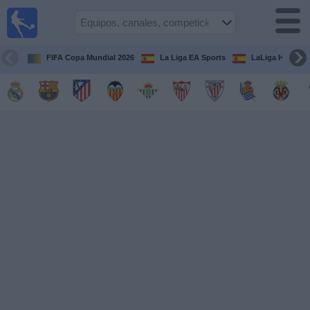
Fútbol
en la
TV
FIFA Copa Mundial 2026
La Liga EA Sports
LaLiga Hypermo
Guía de
Partidos
Televisados
Fútbol
hoy
Equipos
Competiciones
Canales
TV
Otros