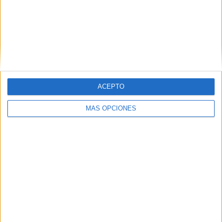
Esport3
45 (34,62%)
Barça TV
20 (15,38%)
GOL
18 (13,85%)
FCF TV
14 (10,77%)
DAZN
12 (9,23%)
Ver ranking completo
ACEPTO
PARTIDOS
DÍAS
TOTAL
MÁS OPCIONES
0
59
42
CONSECUTIVOS
SIN PARTIDO
CANALES TV
DE PAGO
GRATUÍTO
40 partidos en local
30,77%
90 partidos de visitante
69,23%
TOTAL
MÁXIMO
TOTAL