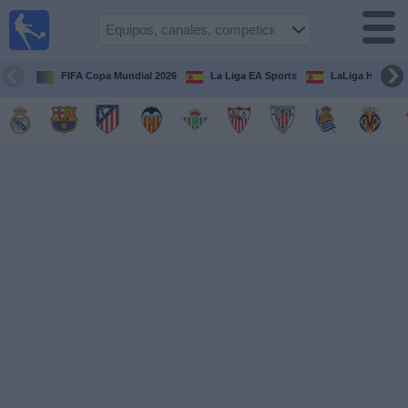
Fútbol
en la
TV
FIFA Copa Mundial 2026
La Liga EA Sports
LaLiga Hypermo
Guía de
Partidos
Televisados
Fútbol
hoy
Equipos
Competiciones
Canales
TV
Otros