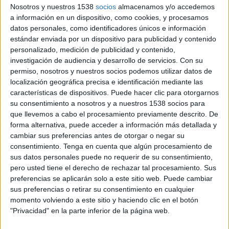
19:30
LaLiga Futures
Nosotros y nuestros 1538
socios
almacenamos y/o accedemos
1/4 de Final
a información en un dispositivo, como cookies, y procesamos
datos personales, como identificadores únicos e información
Real Madrid Academy
estándar enviada por un dispositivo para publicidad y contenido
Girona Academy
personalizado, medición de publicidad y contenido,
investigación de audiencia y desarrollo de servicios.
Con su
DAZN (Ver en directo)
DAZN App Gratis (Ver gratis)
permiso, nosotros y nuestros socios podemos utilizar datos de
M+ LALIGA (M54 O110)
localización geográfica precisa e identificación mediante las
LALIGA TV Hypermotion (M56 O120): VER PARTIDO
características de dispositivos. Puede hacer clic para otorgarnos
M+ Vamos 2 (51)
LaLiga+
LaLiga+ Plus
su consentimiento a nosotros y a nuestros 1538 socios para
que llevemos a cabo el procesamiento previamente descrito. De
Viernes, 05/06/2026
forma alternativa, puede acceder a información más detallada y
cambiar sus preferencias antes de otorgar o negar su
17:00
LaLiga Futures
consentimiento.
Tenga en cuenta que algún procesamiento de
Fase de grupos
sus datos personales puede no requerir de su consentimiento,
pero usted tiene el derecho de rechazar tal procesamiento. Sus
Mallorca Academy
preferencias se aplicarán solo a este sitio web. Puede cambiar
Girona Academy
sus preferencias o retirar su consentimiento en cualquier
DAZN (Ver en directo)
DAZN App Gratis (Ver gratis)
momento volviendo a este sitio y haciendo clic en el botón
M+ LALIGA (M54 O110)
"Privacidad" en la parte inferior de la página web.
LALIGA TV Hypermotion (M56 O120): VER PARTIDO