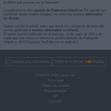
lo último que se pudo ver en televisión.
Actualizaremos está
agenda de Preferente Infantil en TV
cuando nos
confirmen desde medios oficiales, los próximos eventos
televisados
en directo
.
Quizás sea de tu interés saber que desde los comienzos de esta web,
se han publicado
1 eventos televisados en directo
.
El primer evento publicado fue el domingo, 17 de mayo de 2026 y el
canal que más veces en directo ha emitido partidos de Preferente
Infantil es RCD Espanyol YouTube con un total de 1.
Cambiar a tu zona horaria
Fútbol en la tele en
España
© WOSTI 2026 |
wosti.com
Aviso legal
Política de cookies
Recomendados
API
Contacto