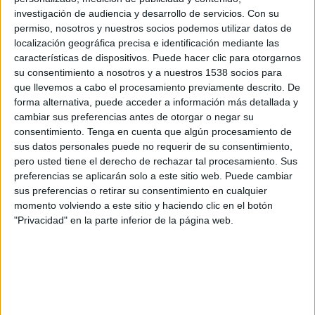
TELEVISIÓN EN ESPAÑA
investigación de audiencia y desarrollo de servicios.
Con su
permiso, nosotros y nuestros socios podemos utilizar datos de
A fecha de hoy
06/08/2026
y desde que esta web recoge los datos
localización geográfica precisa e identificación mediante las
estadísticos de cuándo y dónde se televisan los partidos de
Fútbol
de la
características de dispositivos. Puede hacer clic para otorgarnos
competición
Preferente Infantil
en
España
, que fue el
22/12/2012
,
su consentimiento a nosotros y a nuestros 1538 socios para
podemos dar los siguientes datos:
que llevemos a cabo el procesamiento previamente descrito. De
forma alternativa, puede acceder a información más detallada y
58
cambiar sus preferencias antes de otorgar o negar su
consentimiento.
Tenga en cuenta que algún procesamiento de
sus datos personales puede no requerir de su consentimiento,
PARTIDOS TELEVISADOS
pero usted tiene el derecho de rechazar tal procesamiento. Sus
2 partidos en abierto
preferencias se aplicarán solo a este sitio web. Puede cambiar
3,45%
sus preferencias o retirar su consentimiento en cualquier
56 partidos de pago
momento volviendo a este sitio y haciendo clic en el botón
96,55%
"Privacidad" en la parte inferior de la página web.
PARTIDO MÁS REPETIDO
FC Barcelona Academy - Cornellá Academy
4
ÚLTIMO PARTIDO EN ABIERTO