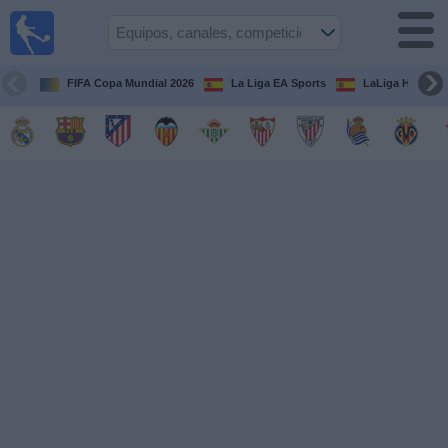
Fútbol
en la
TV
FIFA Copa Mundial 2026
La Liga EA Sports
LaLiga Hypermo
Guía de
Partidos
Televisados
Fútbol
hoy
Equipos
Competiciones
Canales
TV
Otros