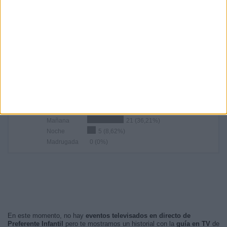
RANKING POR HORAS
12:00
22 (37,93%)
10:30
13 (22,41%)
13:00
5 (8,62%)
10:00
4 (6,9%)
19:15
3 (5,17%)
RANKING POR FRANJA HORARIA
Tarde
32 (55,17%)
Mañana
21 (36,21%)
Noche
5 (8,62%)
Madrugada
0 (0%)
En este momento, no hay
eventos televisados en directo de
Preferente Infantil
pero te mostramos un historial con la
guía en TV
de