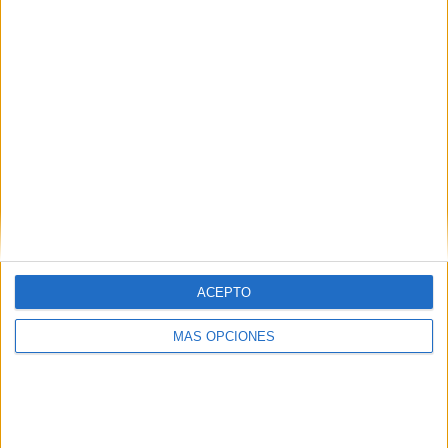
Rapitenca UE Academy
3 (5,17%)
Ver ranking completo
Ranking equipos por nº de partidos en abierto
FC Barcelona Academy
1 (1,72%)
Espanyol Academy
1 (1,72%)
Martorell Academy
1 (1,72%)
Vila Olímpica
1 (1,72%)
Ver ranking completo
ACEPTO
Ranking equipos por nº de partidos Local
MÁS OPCIONES
FC Barcelona Academy
57 (98,28%)
Espanyol Academy
1 (1,72%)
Ver ranking completo