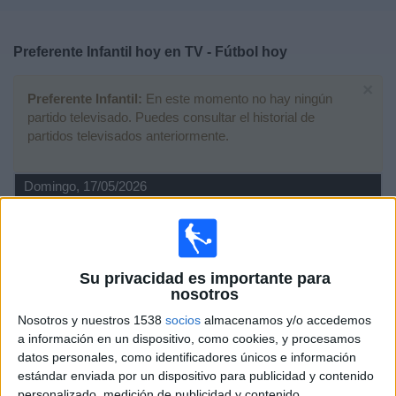
Deportes
Preferente Infantil hoy en TV - Fútbol hoy
Noticias
×
Preferente Infantil:
En este momento no hay ningún
Widget
partido televisado. Puedes consultar el historial de
partidos televisados anteriormente.
Domingo, 17/05/2026
13:00
Preferente Infantil
Grupo 1 (Cataluña)
Espanyol Academy
Su privacidad es importante para
Vila Olímpica
nosotros
RCD Espanyol YouTube
Twitter @RCDE_La21
Nosotros y nuestros 1538
socios
almacenamos y/o accedemos
Facebook RCD Espanyol
a información en un dispositivo, como cookies, y procesamos
datos personales, como identificadores únicos e información
estándar enviada por un dispositivo para publicidad y contenido
DATOS ESTADÍSTICOS DE PREFERENTE INFANTIL EN
personalizado, medición de publicidad y contenido,