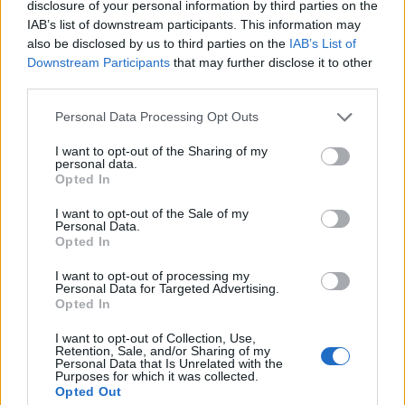
disclosure of your personal information by third parties on the
EQUIPOS TELEVISADOS
IAB’s list of downstream participants. This information may
1
also be disclosed by us to third parties on the
IAB’s List of
Downstream Participants
that may further disclose it to other
DEPORTES TELEVISADOS
third parties.
Ranking equipos por nº de partidos
Personal Data Processing Opt Outs
Real Betis Academy
327 (48,09%)
I want to opt-out of the Sharing of my
personal data.
Betis Deportivo
206 (30,29%)
Opted In
Real Betis
94 (13,82%)
Sevilla FC Academy
34 (5%)
I want to opt-out of the Sale of my
Real Betis Féminas
26 (3,82%)
Personal Data.
Opted In
ÚLTIMO PARTIDO
I want to opt-out of processing my
Personal Data for Targeted Advertising.
Real Betis - Bournemouth
Opted In
08/08/2026 Amistoso
I want to opt-out of Collection, Use,
Retention, Sale, and/or Sharing of my
Ranking equipos por nº de partidos Local
Personal Data that Is Unrelated with the
Purposes for which it was collected.
Real Betis Academy
311 (45,74%)
Opted Out