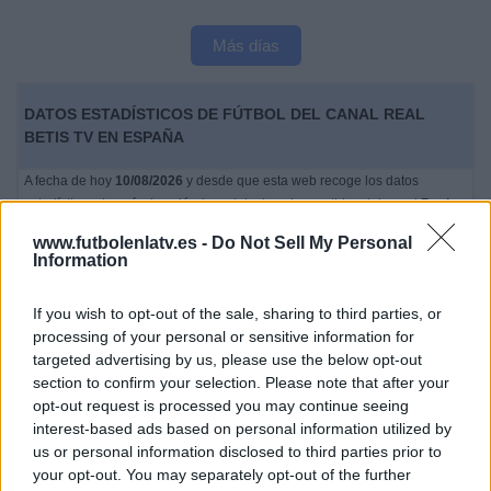
Más días
DATOS ESTADÍSTICOS DE FÚTBOL DEL CANAL REAL
BETIS TV EN ESPAÑA
A fecha de hoy
10/08/2026
y desde que esta web recoge los datos
estadísticos de cuándo y dónde se televisan los partidos del canal
Real
Betis TV
en
España
, que fue el
24/04/2016
, podemos dar los siguientes
www.futbolenlatv.es -
Do Not Sell My Personal
datos:
Information
680
If you wish to opt-out of the sale, sharing to third parties, or
processing of your personal or sensitive information for
PARTIDOS TELEVISADOS
targeted advertising by us, please use the below opt-out
35
section to confirm your selection. Please note that after your
opt-out request is processed you may continue seeing
interest-based ads based on personal information utilized by
COMPETICIONES TELEVISADAS
278
us or personal information disclosed to third parties prior to
your opt-out. You may separately opt-out of the further