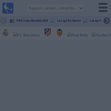
Fútbol
en la
TV
FIFA Copa Mundial 2026
La Liga EA Sports
LaLiga Hypermo
Guía de
Partidos
Televisados
Fútbol
hoy
Equipos
Competiciones
Canales
TV
Otros