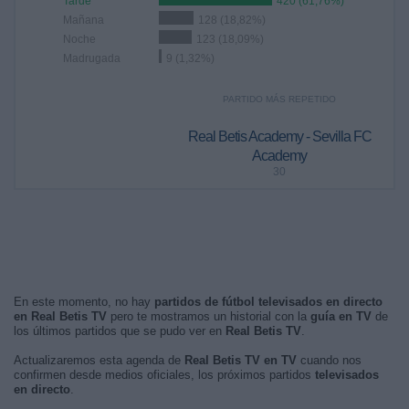
Tarde
420 (61,76%)
Mañana
128 (18,82%)
Noche
123 (18,09%)
Madrugada
9 (1,32%)
PARTIDO MÁS REPETIDO
Real Betis Academy - Sevilla FC
Academy
30
En este momento, no hay
partidos de fútbol televisados en directo
en Real Betis TV
pero te mostramos un historial con la
guía en TV
de
los últimos partidos que se pudo ver en
Real Betis TV
.
Actualizaremos esta agenda de
Real Betis TV en TV
cuando nos
confirmen desde medios oficiales, los próximos partidos
televisados
en directo
.