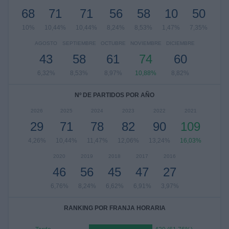
68
71
71
56
58
10
50
10%
10,44%
10,44%
8,24%
8,53%
1,47%
7,35%
AGOSTO
SEPTIEMBRE
OCTUBRE
NOVIEMBRE
DICIEMBRE
43
58
61
74
60
6,32%
8,53%
8,97%
10,88%
8,82%
Nº DE PARTIDOS POR AÑO
2026
2025
2024
2023
2022
2021
29
71
78
82
90
109
4,26%
10,44%
11,47%
12,06%
13,24%
16,03%
2020
2019
2018
2017
2016
46
56
45
47
27
6,76%
8,24%
6,62%
6,91%
3,97%
RANKING POR FRANJA HORARIA