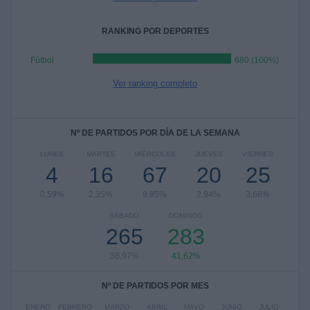
RANKING POR DEPORTES
Fútbol
680 (100%)
Ver ranking completo
Nº DE PARTIDOS POR DÍA DE LA SEMANA
LUNES
MARTES
MIÉRCOLES
JUEVES
VIERNES
4
16
67
20
25
0,59%
2,35%
9,85%
2,94%
3,68%
SÁBADO
DOMINGO
265
283
38,97%
41,62%
Nº DE PARTIDOS POR MES
ENERO
FEBRERO
MARZO
ABRIL
MAYO
JUNIO
JULIO