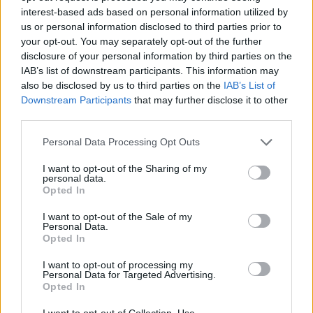
A fecha de hoy
07/08/2026
y desde que esta web recoge los datos
interest-based ads based on personal information utilized by
estadísticos de cuándo y dónde se televisan los partidos de
Fútbol
del
us or personal information disclosed to third parties prior to
equipo
Athletic Club Academy
en
España
, que fue el
25/03/2013
,
your opt-out. You may separately opt-out of the further
podemos dar los siguientes datos:
disclosure of your personal information by third parties on the
IAB’s list of downstream participants. This information may
160
also be disclosed by us to third parties on the
IAB’s List of
Downstream Participants
that may further disclose it to other
third parties.
PARTIDOS TELEVISADOS
154 partidos en abierto
Personal Data Processing Opt Outs
96,25%
6 partidos de pago
I want to opt-out of the Sharing of my
personal data.
3,75%
Opted In
ÚLTIMO PARTIDO EN ABIERTO
I want to opt-out of the Sale of my
Personal Data.
Real Sociedad Academy - Athletic Club Academy
Opted In
13/06/2026 Liga Futura por Teledeporte, RTVE Play, Sevilla FC +, Liga F
YouTube
I want to opt-out of processing my
Personal Data for Targeted Advertising.
RANKING POR CANALES
Opted In
GOL
37 (23,12%)
I want to opt-out of Collection, Use,