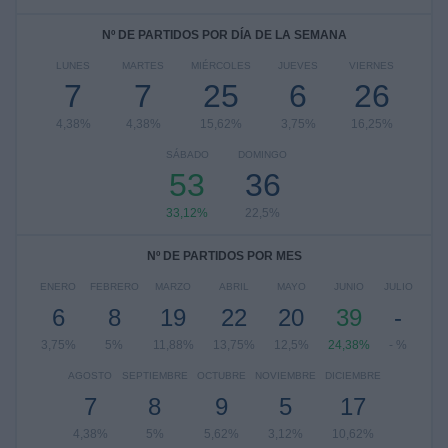
Nº DE PARTIDOS POR DÍA DE LA SEMANA
LUNES
MARTES
MIÉRCOLES
JUEVES
VIERNES
7
7
25
6
26
4,38%
4,38%
15,62%
3,75%
16,25%
SÁBADO
DOMINGO
53
36
33,12%
22,5%
Nº DE PARTIDOS POR MES
ENERO
FEBRERO
MARZO
ABRIL
MAYO
JUNIO
JULIO
6
8
19
22
20
39
-
3,75%
5%
11,88%
13,75%
12,5%
24,38%
- %
AGOSTO
SEPTIEMBRE
OCTUBRE
NOVIEMBRE
DICIEMBRE
7
8
9
5
17
4,38%
5%
5,62%
3,12%
10,62%