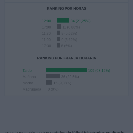
RANKING POR HORAS
12:00
34 (21,25%)
17:00
11 (6,88%)
11:30
9 (5,62%)
11:00
9 (5,62%)
17:30
8 (5%)
RANKING POR FRANJA HORARIA
Tarde
109 (68,12%)
Mañana
36 (22,5%)
Noche
15 (9,38%)
Madrugada
0 (0%)
En este momento, no hay
partidos de fútbol televisados en directo