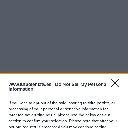
www.futbolenlatv.es -
Do Not Sell My Personal
Information
Más días
If you wish to opt-out of the sale, sharing to third parties, or
processing of your personal or sensitive information for
DATOS ESTADÍSTICOS DEL EQUIPO ATHLETIC CLUB
targeted advertising by us, please use the below opt-out
ACADEMY EN TELEVISIÓN EN ESPAÑA
section to confirm your selection. Please note that after your
opt-out request is processed you may continue seeing