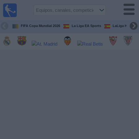
Fútbol
en la
TV
FIFA Copa Mundial 2026
La Liga EA Sports
LaLiga Hypermo
Guía de
Partidos
Televisados
Fútbol
hoy
Equipos
Competiciones
Canales
TV
Otros