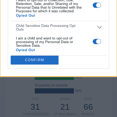
Retention, Sale, and/or Sharing of my
TVAthleticClub YouTube
19 (11,88%)
Personal Data that Is Unrelated with the
LaLiga+
16 (10%)
Purposes for which it was collected.
Real Sociedad TV YouTube
15 (9,38%)
Opted Out
DAZN
15 (9,38%)
Child Sensitive Data Processing Opt
Ver ranking completo
Outs
I am a child and want to opt-out of
processing of my Personal Data or
PARTIDOS
DÍAS
TOTAL
Sensitive Data.
0
54
65
Opted Out
CONSECUTIVOS
SIN PARTIDO
CANALES TV
CONFIRM
DE PAGO
GRATUÍTO
80 partidos en local
50%
80 partidos de visitante
50%
TOTAL
MÁXIMO
TOTAL
31
21
66
COMPETICIONES
VS Real Madrid
RIVALES