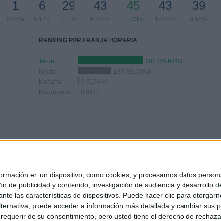
1
6
29
43
45
43
39
0,25%
1,47%
7,11%
10,54%
11,03%
10,54%
9,56%
RANKING POR FRANJA HORARIA
Tarde
268 (65,69%)
Noche
137 (33,58%)
Mañana
3 (0,74%)
Madrugada
0 (0%)
directo
de 2 competiciones distintas y 5 canales de TV emitirán cada uno de el
el próximo
sábado, 8 de agosto de 2026 a las 19:00
y que será
televisado 
mación en un dispositivo, como cookies, y procesamos datos personal
ón de publicidad y contenido, investigación de audiencia y desarrollo de
ediante las características de dispositivos. Puede hacer clic para otorg
ternativa, puede acceder a información más detallada y cambiar sus p
querir de su consentimiento, pero usted tiene el derecho de rechazar t
Cambiar a tu zona horaria
Fútbol en la tele en
España