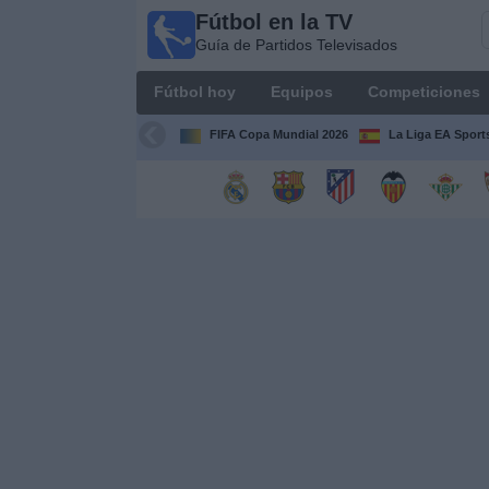
Fútbol en la TV
Fútbol
Guía de Partidos Televisados
en la
TV
Fútbol hoy
Equipos
Competiciones
Guía de
Partidos
FIFA Copa Mundial 2026
La Liga EA Sport
Televisados
Fútbol
hoy
Equipos
Competiciones
Canales
TV
Otros