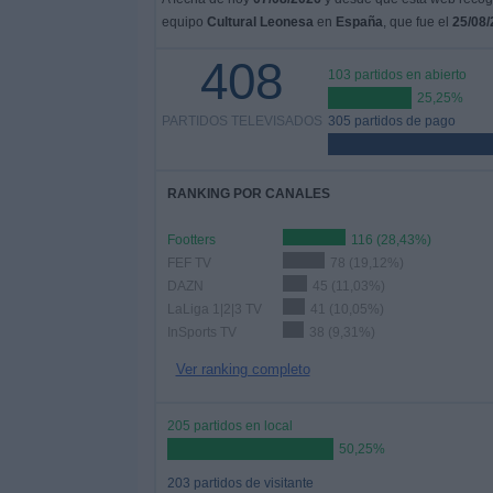
equipo
Cultural Leonesa
en
España
, que fue el
25/08/
408
103 partidos en abierto
25,25%
PARTIDOS TELEVISADOS
305 partidos de pago
RANKING POR CANALES
Footters
116 (28,43%)
FEF TV
78 (19,12%)
DAZN
45 (11,03%)
LaLiga 1|2|3 TV
41 (10,05%)
InSports TV
38 (9,31%)
Ver ranking completo
205 partidos en local
50,25%
203 partidos de visitante