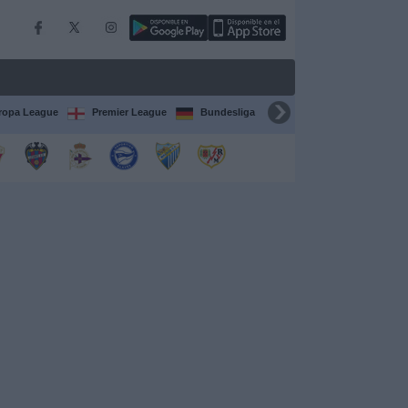
ropa League
Premier League
Bundesliga
Supercopa de España