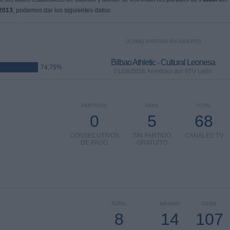
2013
, podemos dar los siguientes datos:
ÚLTIMO PARTIDO EN ABIERTO
Bilbao Athletic - Cultural Leonesa
74,75%
01/08/2026 Amistoso por 9TV León
PARTIDOS
DÍAS
TOTAL
0
5
68
CONSECUTIVOS
SIN PARTIDO
CANALES TV
DE PAGO
GRATUÍTO
TOTAL
MÁXIMO
TOTAL
8
14
107