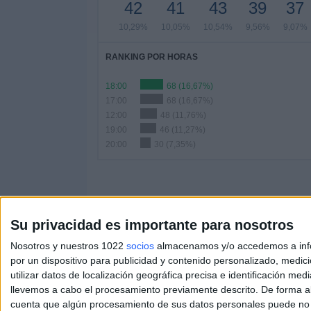
42
41
43
39
37
10,29%
10,05%
10,54%
9,56%
9,07%
RANKING POR HORAS
18:00
68 (16,67%)
17:00
68 (16,67%)
12:00
48 (11,76%)
19:00
46 (11,27%)
20:00
30 (7,35%)
Su privacidad es importante para nosotros
En este momento,
hay 41 partidos televisados en 
el
Burgos CF - Cultural Leonesa
que se disputará 
Nosotros y nuestros 1022
socios
almacenamos y/o accedemos a infor
9TV León
.
por un dispositivo para publicidad y contenido personalizado, medici
utilizar datos de localización geográfica precisa e identificación m
llevemos a cabo el procesamiento previamente descrito. De forma al
cuenta que algún procesamiento de sus datos personales puede no re