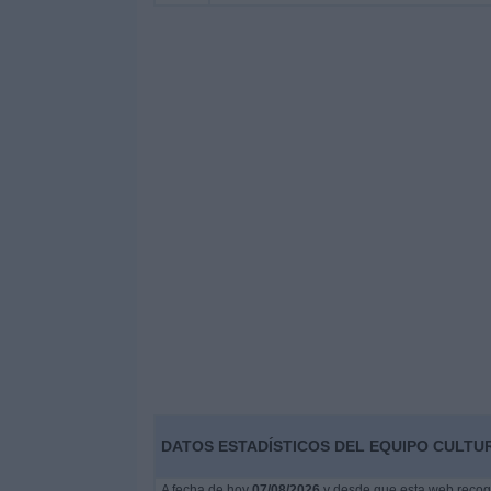
DATOS ESTADÍSTICOS DEL EQUIPO CULTU
A fecha de hoy
07/08/2026
y desde que esta web recoge