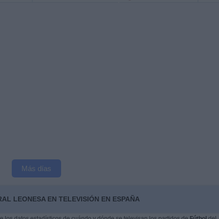
Más días
RAL LEONESA EN TELEVISIÓN EN ESPAÑA
 los datos estadísticos de cuándo y dónde se televisan los partidos de
Fútbol
del