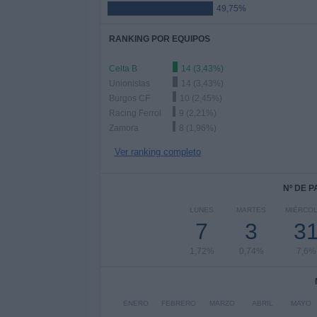
49,75%
RANKING POR EQUIPOS
Celta B
14 (3,43%)
Unionistas
14 (3,43%)
Burgos CF
10 (2,45%)
Racing Ferrol
9 (2,21%)
Zamora
8 (1,96%)
Ver ranking completo
Nº DE 
LUNES
MARTES
MIÉRCO
7
3
3
1,72%
0,74%
7,6%
ENERO
FEBRERO
MARZO
ABRIL
MAYO