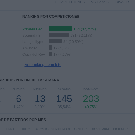
COMPETICIONES
VS Celta B
RIVALES
RANKING POR COMPETICIONES
Primera Federación
154 (37,75%)
Segunda B
131 (32,11%)
LaLiga Hypermotion
84 (20,59%)
Amistoso
17 (4,17%)
Copa del Rey
17 (4,17%)
Ver ranking completo
PARTIDOS POR DÍA DE LA SEMANA
LES
JUEVES
VIERNES
SÁBADO
DOMINGO
1
6
13
145
203
1,47%
3,19%
35,54%
49,75%
Nº DE PARTIDOS POR MES
JUNIO
JULIO
AGOSTO
SEPTIEMBRE
OCTUBRE
NOVIEMBRE
DICIEMBRE