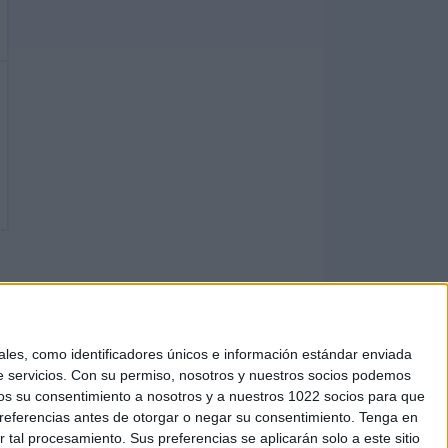
los. El próximo partido del que podrás disfrutar será
por La 8 Burgos, Burgos Club de Fútbol YouTube,
es, como identificadores únicos e información estándar enviada
 servicios.
Con su permiso, nosotros y nuestros socios podemos
arnos su consentimiento a nosotros y a nuestros 1022 socios para que
referencias antes de otorgar o negar su consentimiento.
Tenga en
al procesamiento. Sus preferencias se aplicarán solo a este sitio