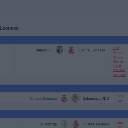
 Leonesa
La 8
Burgos CF
Cultural Leonesa
Burgos
Burgos
Club de
Fútbol
YouTube
9TV León
9TV
Cultural Leonesa
Salamanca UDS
León
La 8
At. Astorga
Cultural Leonesa
León