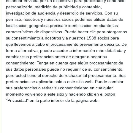
estándar enviada por un dispositivo para publicidad y contenido
Grupo 1 (Cataluña)
personalizado, medición de publicidad y contenido,
investigación de audiencia y desarrollo de servicios.
Con su
permiso, nosotros y nuestros socios podemos utilizar datos de
FC Barcelona Academy
localización geográfica precisa e identificación mediante las
Castelldefels Academy
características de dispositivos. Puede hacer clic para otorgarnos
Barça TV+ Plus
Barça TV
su consentimiento a nosotros y a nuestros 1538 socios para
que llevemos a cabo el procesamiento previamente descrito. De
forma alternativa, puede acceder a información más detallada y
Domingo, 18/12/2022
cambiar sus preferencias antes de otorgar o negar su
10:30
Preferente Infantil
consentimiento.
Tenga en cuenta que algún procesamiento de
Grupo 1 (Cataluña)
sus datos personales puede no requerir de su consentimiento,
pero usted tiene el derecho de rechazar tal procesamiento. Sus
FC Barcelona Academy
preferencias se aplicarán solo a este sitio web. Puede cambiar
sus preferencias o retirar su consentimiento en cualquier
Castelldefels Academy
momento volviendo a este sitio y haciendo clic en el botón
Barça TV+ Plus
Barça TV
"Privacidad" en la parte inferior de la página web.