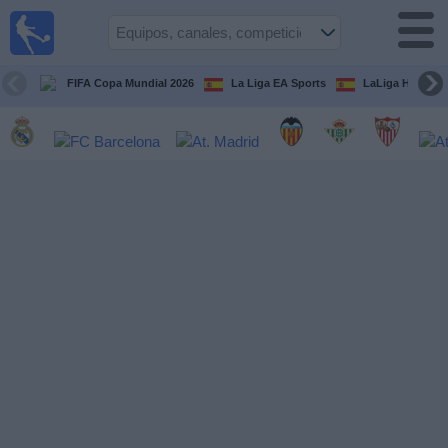
Fútbol
en la
TV
FIFA Copa Mundial 2026
La Liga EA Sports
LaLiga Hypermo
Guía de
Partidos
Televisados
Fútbol
hoy
Equipos
Competiciones
Canales
TV
Otros