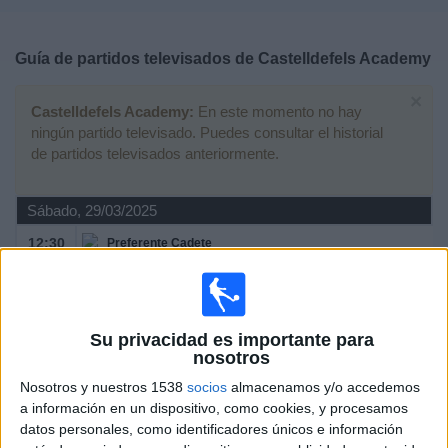
Deportes
Guía de partidos televisados de
Castelldefels Academy
Noticias
×
Castelldefels Academy:
En este momento no hay
Widget
ningún partido televisado. Puedes consultar el historial
de partidos televisados anteriormente.
Sábado, 29/03/2025
12:30
Preferente Cadete
Grupo 1 (Cataluña)
FC Barcelona Academy
Su privacidad es importante para
Castelldefels Academy
nosotros
Barça One
Nosotros y nuestros 1538
socios
almacenamos y/o accedemos
a información en un dispositivo, como cookies, y procesamos
Domingo, 02/04/2023
datos personales, como identificadores únicos e información
10:00
Preferente Cadete