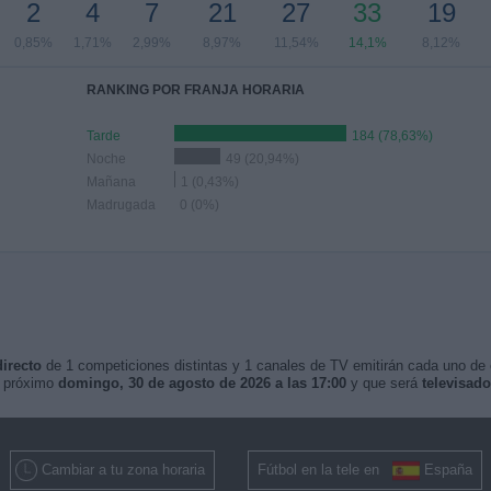
2
4
7
21
27
33
19
0,85%
1,71%
2,99%
8,97%
11,54%
14,1%
8,12%
RANKING POR FRANJA HORARIA
Tarde
184 (78,63%)
Noche
49 (20,94%)
Mañana
1 (0,43%)
Madrugada
0 (0%)
directo
de 1 competiciones distintas y 1 canales de TV emitirán cada uno de el
l próximo
domingo, 30 de agosto de 2026 a las 17:00
y que será
televisad
Cambiar a tu zona horaria
Fútbol en la tele en
España