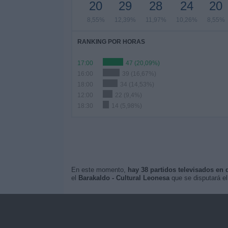
20
29
28
24
20
8,55%
12,39%
11,97%
10,26%
8,55%
RANKING POR HORAS
17:00
47 (20,09%)
16:00
39 (16,67%)
18:00
34 (14,53%)
12:00
22 (9,4%)
18:30
14 (5,98%)
En este momento,
hay 38 partidos televisados en 
el
Barakaldo - Cultural Leonesa
que se disputará e