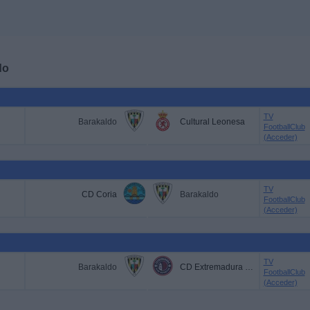
do
TV
Barakaldo
Cultural Leonesa
FootballClub
(Acceder)
TV
CD Coria
Barakaldo
FootballClub
(Acceder)
TV
Barakaldo
CD Extremadura 1924
FootballClub
(Acceder)