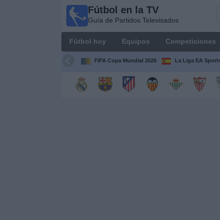
Fútbol en la TV
Fútbol
Guía de Partidos Televisados
en la
TV
Fútbol hoy
Equipos
Competiciones
Guía de
Partidos
FIFA Copa Mundial 2026
La Liga EA Sport
Televisados
Fútbol
hoy
Equipos
Competiciones
Canales
TV
Otros