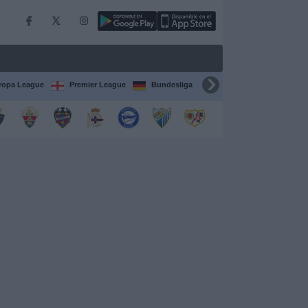
ropa League
Premier League
Bundesliga
Supercopa de España