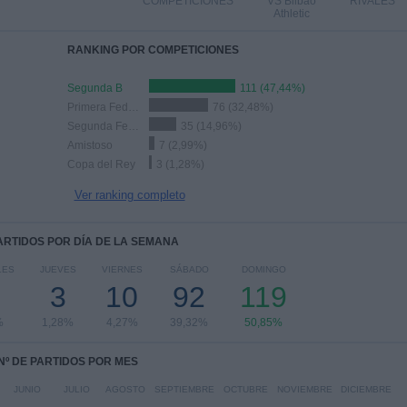
COMPETICIONES
VS Bilbao
RIVALES
Athletic
RANKING POR COMPETICIONES
Segunda B
111 (47,44%)
Primera Federación
76 (32,48%)
Segunda Federación
35 (14,96%)
Amistoso
7 (2,99%)
Copa del Rey
3 (1,28%)
Ver ranking completo
PARTIDOS POR DÍA DE LA SEMANA
LES
JUEVES
VIERNES
SÁBADO
DOMINGO
3
10
92
119
%
1,28%
4,27%
39,32%
50,85%
Nº DE PARTIDOS POR MES
JUNIO
JULIO
AGOSTO
SEPTIEMBRE
OCTUBRE
NOVIEMBRE
DICIEMBRE