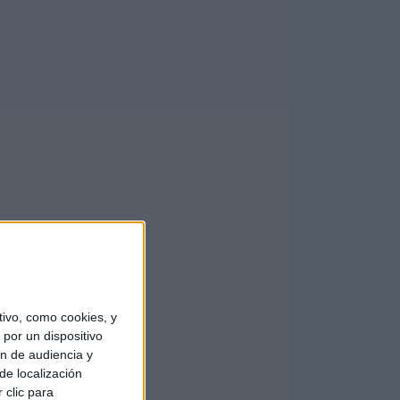
ivo, como cookies, y
por un dispositivo
ón de audiencia y
de localización
 clic para