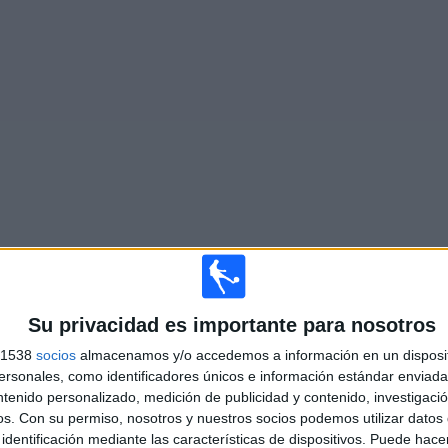
Más días
Su privacidad es importante para nosotros
s 1538
socios
almacenamos y/o accedemos a información en un disposit
ALDO EN TELEVISIÓN EN ESPAÑA
sonales, como identificadores únicos e información estándar enviada 
ntenido personalizado, medición de publicidad y contenido, investigaci
 los datos estadísticos de cuándo y dónde se televisan los partidos de
Fútbol
del
os.
Con su permiso, nosotros y nuestros socios podemos utilizar datos 
podemos dar los siguientes datos:
identificación mediante las características de dispositivos. Puede hacer