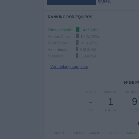
52,56%
RANKING POR EQUIPOS
Bilbao Athletic
14 (5,98%)
Arenas Club
12 (5,13%)
Real Sociedad B
10 (4,27%)
Amorebieta
9 (3,85%)
SD Leioa
8 (3,42%)
Ver ranking completo
Nº DE 
LUNES
MARTES
MIÉRCO
-
1
9
- %
0,43%
3,85
ENERO
FEBRERO
MARZO
ABRIL
MAYO