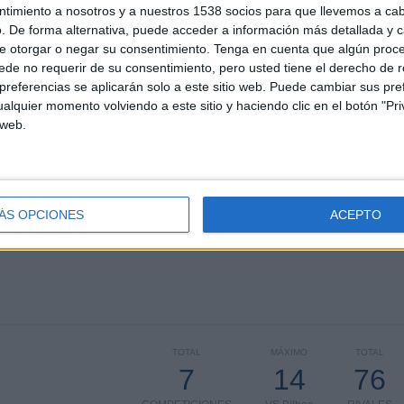
ntimiento a nosotros y a nuestros 1538 socios para que llevemos a ca
. De forma alternativa, puede acceder a información más detallada y 
ÚLTIMO PARTIDO EN ABIERTO
e otorgar o negar su consentimiento.
Tenga en cuenta que algún proc
de no requerir de su consentimiento, pero usted tiene el derecho de r
CD Tenerife - Barakaldo
referencias se aplicarán solo a este sitio web. Puede cambiar sus pref
65,81%
01/05/2026 Primera Federación por LaLiga+
alquier momento volviendo a este sitio y haciendo clic en el botón "Pri
Plus, TV FootballClub, Primera Federación, TV
Canaria
 web.
PARTIDOS
DÍAS
TOTAL
3
96
38
ÁS OPCIONES
ACEPTO
CONSECUTIVOS
SIN PARTIDO
CANALES TV
DE PAGO
GRATUÍTO
TOTAL
MÁXIMO
TOTAL
7
14
76