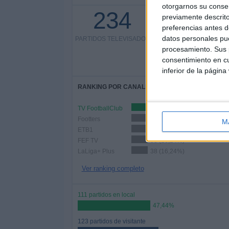
otorgarnos su conse
234
previamente descrito
80 partidos en abierto
preferencias antes d
34,19%
datos personales pue
PARTIDOS TELEVISADOS
154 partidos de pago
procesamiento. Sus p
consentimiento en cu
inferior de la página
RANKING POR CANALES
TV FootballClub
65 (27,78%)
Footters
60 (25,64%)
M
ETB1
42 (17,95%)
FEF TV
38 (16,24%)
LaLiga+ Plus
38 (16,24%)
Ver ranking completo
111 partidos en local
47,44%
123 partidos de visitante