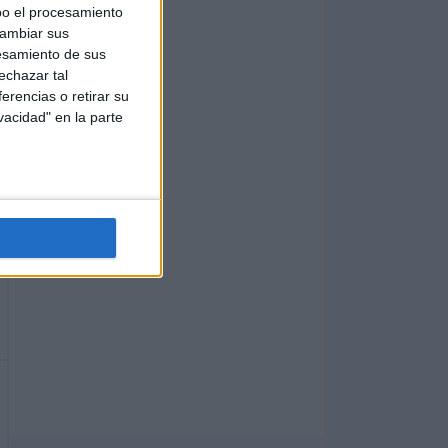
bo el procesamiento
cambiar sus
esamiento de sus
echazar tal
erencias o retirar su
vacidad" en la parte