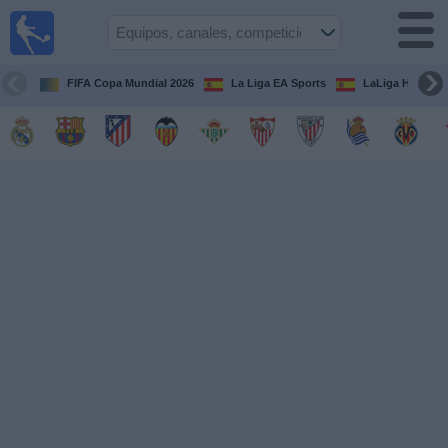
Fútbol
en la
TV
FIFA Copa Mundial 2026
La Liga EA Sports
LaLiga Hypermo
Guía de
Partidos
Televisados
Fútbol
hoy
Equipos
Competiciones
Canales
TV
Otros