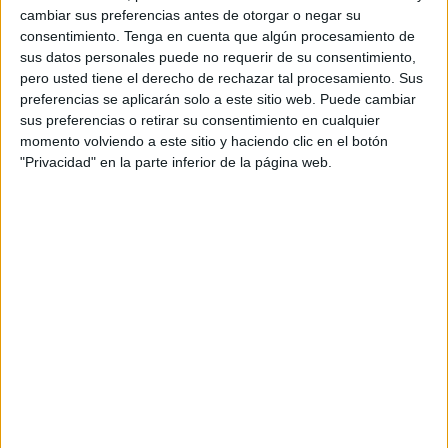
cambiar sus preferencias antes de otorgar o negar su
consentimiento.
Tenga en cuenta que algún procesamiento de
sus datos personales puede no requerir de su consentimiento,
pero usted tiene el derecho de rechazar tal procesamiento. Sus
preferencias se aplicarán solo a este sitio web. Puede cambiar
sus preferencias o retirar su consentimiento en cualquier
momento volviendo a este sitio y haciendo clic en el botón
"Privacidad" en la parte inferior de la página web.
Más días
DATOS ESTADÍSTICOS DE FÚTBOL DEL CANAL M+ LIGA
DE CAMPEONES BAR 2 EN ESPAÑA
A fecha de hoy
10/08/2026
y desde que esta web recoge los datos
estadísticos de cuándo y dónde se televisan los partidos del canal
M+
Liga de Campeones BAR 2
en
España
, que fue el
06/10/2022
, podemos
dar los siguientes datos: