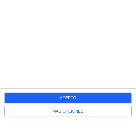
RANKING POR COMPETICIONES
Champions League
18 (33,33%)
Europa League
14 (25,93%)
UEFA Youth League
9 (16,67%)
Conference League
6 (11,11%)
Copa del Rey
5 (9,26%)
Ver ranking completo
RANKING POR DEPORTES
Fútbol
54 (100%)
Ver ranking completo
ACEPTO
MÁS OPCIONES
Nº DE PARTIDOS POR DÍA DE LA SEMANA
LUNES
MARTES
MIÉRCOLES
JUEVES
VIERNES