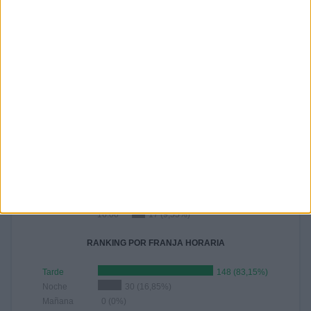
2
-
12
29
32
22
1,12%
- %
6,74%
16,29%
17,98%
12,36%
JULIO
AGOSTO
SEPTIEMBRE
OCTUBRE
NOVIEMBRE
DICIEMBRE
19
12
18
20
11
1
10,67%
6,74%
10,11%
11,24%
6,18%
0,56%
RANKING POR HORAS
17:00
40 (22,47%)
18:00
29 (16,29%)
19:00
20 (11,24%)
15:00
19 (10,67%)
16:00
17 (9,55%)
RANKING POR FRANJA HORARIA
Tarde
148 (83,15%)
Noche
30 (16,85%)
Mañana
0 (0%)