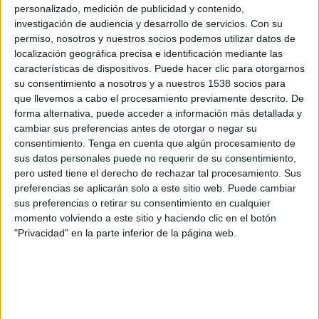
RFS Riga
personalizado, medición de publicidad y contenido,
investigación de audiencia y desarrollo de servicios.
Con su
FKB Jablonec
permiso, nosotros y nuestros socios podemos utilizar datos de
OneFootball PPV
localización geográfica precisa e identificación mediante las
características de dispositivos. Puede hacer clic para otorgarnos
Domingo, 23/08/2026
su consentimiento a nosotros y a nuestros 1538 socios para
que llevemos a cabo el procesamiento previamente descrito. De
18:00
Superliga de Letonia
forma alternativa, puede acceder a información más detallada y
cambiar sus preferencias antes de otorgar o negar su
consentimiento.
Tenga en cuenta que algún procesamiento de
sus datos personales puede no requerir de su consentimiento,
RFS Riga
pero usted tiene el derecho de rechazar tal procesamiento. Sus
preferencias se aplicarán solo a este sitio web. Puede cambiar
Riga FC
sus preferencias o retirar su consentimiento en cualquier
momento volviendo a este sitio y haciendo clic en el botón
OneFootball PPV
"Privacidad" en la parte inferior de la página web.