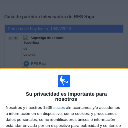
Deportes
Guía de partidos televisados de
RFS Riga
Noticias
Partidos de hoy lunes, 10/08/2026
Widget
18:30
Superliga de Letonia
RFS Riga
SC Grobiņa
OneFootball PPV
Su privacidad es importante para
nosotros
Jueves, 13/08/2026
Nosotros y nuestros 1538
socios
almacenamos y/o accedemos
18:30
Conference League
a información en un dispositivo, como cookies, y procesamos
3ª Ronda Clasificación
datos personales, como identificadores únicos e información
estándar enviada por un dispositivo para publicidad y contenido