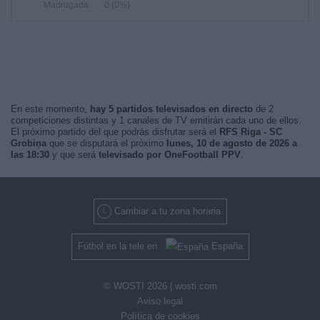
Madrugada
0 (0%)
En este momento,
hay 5 partidos televisados en directo
de 2
competiciones distintas y 1 canales de TV emitirán cada uno de ellos.
El próximo partido del que podrás disfrutar será el
RFS Riga - SC
Grobiņa
que se disputará el próximo
lunes, 10 de agosto de 2026 a
las 18:30
y que será
televisado por OneFootball PPV
.
Cambiar a tu zona horaria
Fútbol en la tele en
España
© WOSTI 2026 |
wosti.com
Aviso legal
Política de cookies