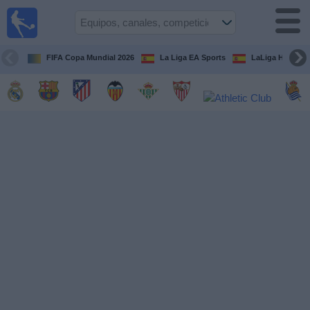
Fútbol
en la
TV
FIFA Copa Mundial 2026
La Liga EA Sports
LaLiga Hypermo
Guía de
Partidos
Televisados
Fútbol
hoy
Equipos
Competiciones
Canales
TV
Otros