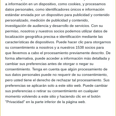
a información en un dispositivo, como cookies, y procesamos
datos personales, como identificadores únicos e información
Miércoles, 07/06/2023
estándar enviada por un dispositivo para publicidad y contenido
personalizado, medición de publicidad y contenido,
21:00
Conference League
investigación de audiencia y desarrollo de servicios.
Con su
Final
permiso, nosotros y nuestros socios podemos utilizar datos de
Fiorentina
localización geográfica precisa e identificación mediante las
características de dispositivos. Puede hacer clic para otorgarnos
West Ham
su consentimiento a nosotros y a nuestros 1538 socios para
M+ Liga de Campeones BAR (M307)
que llevemos a cabo el procesamiento previamente descrito. De
M+ Liga de Campeones (M60 O115)
forma alternativa, puede acceder a información más detallada y
cambiar sus preferencias antes de otorgar o negar su
Miércoles, 31/05/2023
consentimiento.
Tenga en cuenta que algún procesamiento de
sus datos personales puede no requerir de su consentimiento,
21:00
Europa League
pero usted tiene el derecho de rechazar tal procesamiento. Sus
Final
preferencias se aplicarán solo a este sitio web. Puede cambiar
sus preferencias o retirar su consentimiento en cualquier
Sevilla FC
momento volviendo a este sitio y haciendo clic en el botón
"Privacidad" en la parte inferior de la página web.
AS Roma
M+ Liga de Campeones UHD (M441 O115)
M+ Liga de Campeones (M60 O115)