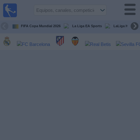
Fútbol
en la
TV
FIFA Copa Mundial 2026
La Liga EA Sports
LaLiga Hypermo
Guía de
Partidos
Televisados
Fútbol
hoy
Equipos
Competiciones
Canales
TV
Otros