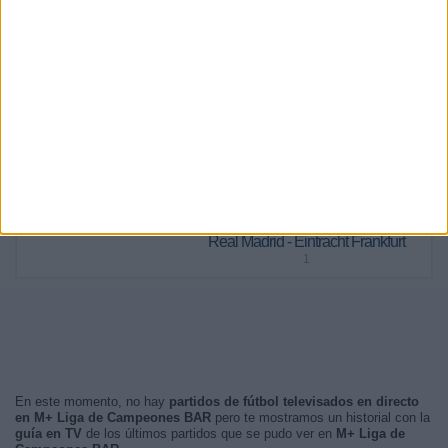
42,37%
57,63%
RANKING POR FRANJA HORARIA
Noche
66 (55,93%)
Tarde
52 (44,07%)
Mañana
0 (0%)
Madrugada
0 (0%)
PARTIDO MÁS REPETIDO
Real Madrid - Eintracht Frankfurt
1
En este momento, no hay
partidos de fútbol televisados en directo
en M+ Liga de Campeones BAR
pero te mostramos un historial con la
guía en TV
de los últimos partidos que se pudo ver en
M+ Liga de