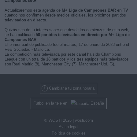
Campeones BAR
.
Actualizaremos esta agenda de
M+ Liga de Campeones BAR en TV
cuando nos confirmen desde medios oficiales, los próximos partidos
televisados en directo
.
Quizás sea de tu interés saber que desde los comienzos de esta web,
se han publicado
50 partidos televisados en directo por M+ Liga de
Campeones BAR
.
El primer partido publicado fue el martes, 17 de enero de 2023 entre el
Real Sociedad - Mallorca.
La competición más televisada por este canal ha sido Champions
League con un total de 18 partidos y los tres equipos más televisados
son Real Madrid (8), Manchester City (7), Manchester Utd. (6).
Cambiar a tu zona horaria
Fútbol en la tele en
España
© WOSTI 2026 |
wosti.com
Aviso legal
Política de cookies