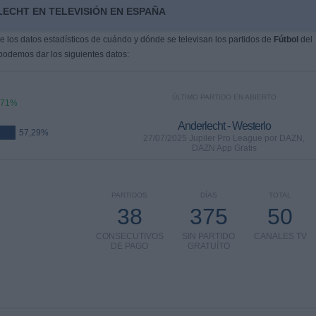
ECHT EN TELEVISIÓN EN ESPAÑA
 los datos estadísticos de cuándo y dónde se televisan los partidos de
Fútbol
del
 podemos dar los siguientes datos:
ÚLTIMO PARTIDO EN ABIERTO
,71%
Anderlecht - Westerlo
57,29%
27/07/2025 Jupiler Pro League por DAZN,
DAZN App Gratis
PARTIDOS
DÍAS
TOTAL
38
375
50
CONSECUTIVOS
SIN PARTIDO
CANALES TV
DE PAGO
GRATUÍTO