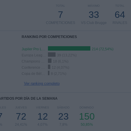
TOTAL
MÁXIMO
TOTAL
7
33
64
COMPETICIONES
VS Club Brugge
RIVALES
RANKING POR COMPETICIONES
Jupiler Pro League
214 (72,54%)
Europa League
39 (13,22%)
Champions League
18 (6,1%)
Conference League
12 (4,07%)
Copa de Bélgica
8 (2,71%)
Ver ranking completo
PARTIDOS POR DÍA DE LA SEMANA
OLES
JUEVES
VIERNES
SÁBADO
DOMINGO
7
72
12
23
150
6%
24,41%
4,07%
7,8%
50,85%