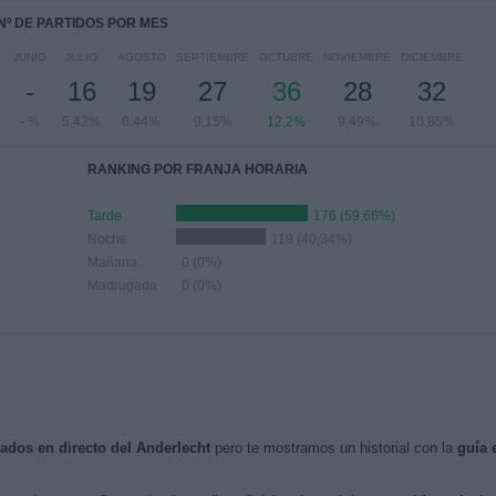
Nº DE PARTIDOS POR MES
JUNIO
JULIO
AGOSTO
SEPTIEMBRE
OCTUBRE
NOVIEMBRE
DICIEMBRE
-
16
19
27
36
28
32
- %
5,42%
6,44%
9,15%
12,2%
9,49%
10,85%
RANKING POR FRANJA HORARIA
Tarde
176 (59,66%)
Noche
119 (40,34%)
Mañana
0 (0%)
Madrugada
0 (0%)
sados en directo del Anderlecht
pero te mostramos un historial con la
guía 