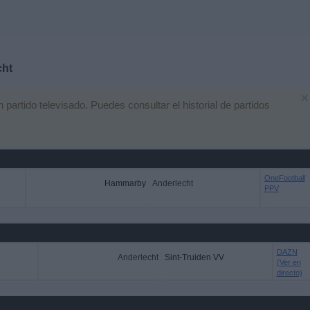
cht
×
artido televisado. Puedes consultar el historial de partidos
OneFootball
Hammarby
Anderlecht
PPV
DAZN
Anderlecht
Sint-Truiden VV
(Ver en
directo)