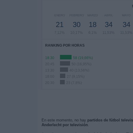
ENERO
FEBRERO
MARZO
ABRIL
MAYO
21
30
18
34
34
7,12%
10,17%
6,1%
11,53%
11,53%
RANKING POR HORAS
18:30
58 (19,66%)
20:45
50 (16,95%)
13:30
40 (13,56%)
18:00
27 (9,15%)
20:30
23 (7,8%)
En este momento, no hay
partidos de fútbol televi
Anderlecht por televisión
.