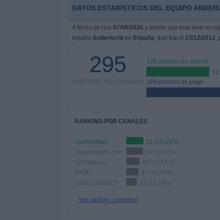
DATOS ESTADÍSTICOS DEL EQUIPO ANDERL
A fecha de hoy
07/08/2026
y desde que esta web recoge
equipo
Anderlecht
en
España
, que fue el
23/12/2012
,
295
126 partidos en abierto
42
PARTIDOS TELEVISADOS
169 partidos de pago
RANKING POR CANALES
OneFootball
52 (17,63%)
Elevensports.com
50 (16,95%)
GolStadium
40 (13,56%)
DAZN
37 (12,54%)
beIN CONNECT
33 (11,19%)
Ver ranking completo