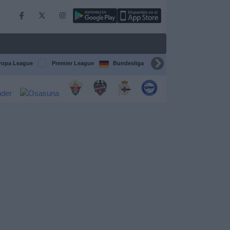
ropa League
Premier League
Bundesliga
Supercopa de España