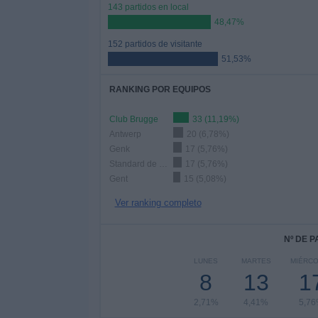
143 partidos en local
48,47%
152 partidos de visitante
51,53%
RANKING POR EQUIPOS
Club Brugge
33 (11,19%)
Antwerp
20 (6,78%)
Genk
17 (5,76%)
Standard de Liège
17 (5,76%)
Gent
15 (5,08%)
Ver ranking completo
Nº DE 
LUNES
MARTES
MIÉRC
8
13
1
2,71%
4,41%
5,7