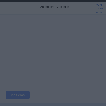
DAZN
Anderlecht
Mechelen
(Ver en
directo)
Más días