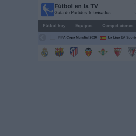
Fútbol en la TV
Fútbol
Guía de Partidos Televisados
en la
TV
Fútbol hoy
Equipos
Competiciones
Guía de
Partidos
FIFA Copa Mundial 2026
La Liga EA Sport
Televisados
Fútbol
hoy
Equipos
Competiciones
Canales
TV
Otros