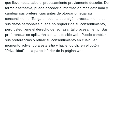
que llevemos a cabo el procesamiento previamente descrito. De
forma alternativa, puede acceder a información más detallada y
DATOS ESTADÍSTICOS DEL EQUIPO CLUB BRUGGE EN
cambiar sus preferencias antes de otorgar o negar su
TELEVISIÓN EN ESPAÑA
consentimiento.
Tenga en cuenta que algún procesamiento de
sus datos personales puede no requerir de su consentimiento,
A fecha de hoy
07/08/2026
y desde que esta web recoge los datos
pero usted tiene el derecho de rechazar tal procesamiento. Sus
estadísticos de cuándo y dónde se televisan los partidos de
Fútbol
del
preferencias se aplicarán solo a este sitio web. Puede cambiar
equipo
Club Brugge
en
España
, que fue el
27/01/2013
, podemos dar los
sus preferencias o retirar su consentimiento en cualquier
siguientes datos:
momento volviendo a este sitio y haciendo clic en el botón
"Privacidad" en la parte inferior de la página web.
334
PARTIDOS TELEVISADOS
154 partidos en abierto
46,11%
180 partidos de pago
53,89%
ÚLTIMO PARTIDO EN ABIERTO
Club Brugge - Red Bull Salzburg
12/08/2025 Champions League por FC Red Bull Salzburg YouTube