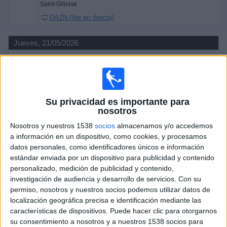
Saint-Gilloise
Deportes
DAZN (Ver en directo)
Noticias
Jueves, 21/05/2026
20:30
Jupiler Pro League
Widget
Mechelen
Club Brugge
Su privacidad es importante para
DAZN (Ver en directo)
nosotros
Nosotros y nuestros 1538
socios
almacenamos y/o accedemos
Domingo, 17/05/2026
a información en un dispositivo, como cookies, y procesamos
datos personales, como identificadores únicos e información
18:30
Jupiler Pro League
estándar enviada por un dispositivo para publicidad y contenido
Club Brugge
personalizado, medición de publicidad y contenido,
investigación de audiencia y desarrollo de servicios.
Con su
Saint-Gilloise
permiso, nosotros y nuestros socios podemos utilizar datos de
DAZN (Ver en directo)
localización geográfica precisa e identificación mediante las
características de dispositivos. Puede hacer clic para otorgarnos
Más días
su consentimiento a nosotros y a nuestros 1538 socios para