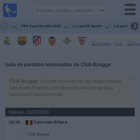
Fútbol
en la
TV
FIFA Copa Mundial 2026
La Liga EA Sports
LaLiga Hypermo
Guía de
Partidos
Televisados
Fútbol
hoy
Guía de partidos televisados de
Club Brugge
×
Equipos
Club Brugge:
En este momento no hay ningún partido
televisado. Puedes consultar el historial de partidos
televisados anteriormente.
Competiciones
Viernes, 31/07/2026
Canales
TV
20:30
Supercopa Bélgica
Club Brugge
Otros