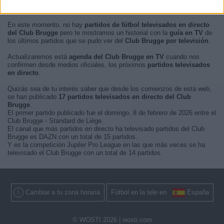
En este momento, no hay
partidos de fútbol televisados en directo
del Club Brugge
pero te mostramos un historial con la
guía en TV
de
los últimos partidos que se pudo ver del
Club Brugge por televisión
.
Actualizaremos está
agenda del Club Brugge en TV
cuando nos
confirmen desde medios oficiales, los próximos
partidos televisados
en directo
.
Quizás sea de tu interés saber que desde los comienzos de esta web,
se han publicado
17 partidos televisados en directo del Club
Brugge
.
El primer partido publicado fue el domingo, 8 de febrero de 2026 entre el
Club Brugge - Standard de Liège.
El canal que más partidos en directo ha televisado partidos del Club
Brugge es DAZN con un total de 15 partidos.
Y es la competición Jupiler Pro League en las que más veces se ha
televisado el Club Brugge con un total de 14 partidos.
Cambiar a tu zona horaria
Fútbol en la tele en
España
© WOSTI 2026 |
wosti.com