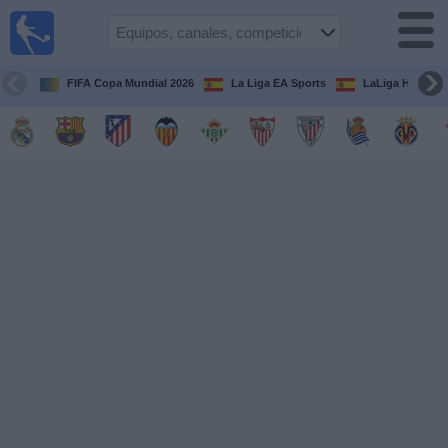
Fútbol
en la
TV
FIFA Copa Mundial 2026
La Liga EA Sports
LaLiga Hypermo
Guía de
Partidos
Televisados
Fútbol
hoy
Equipos
Competiciones
Canales
TV
Otros