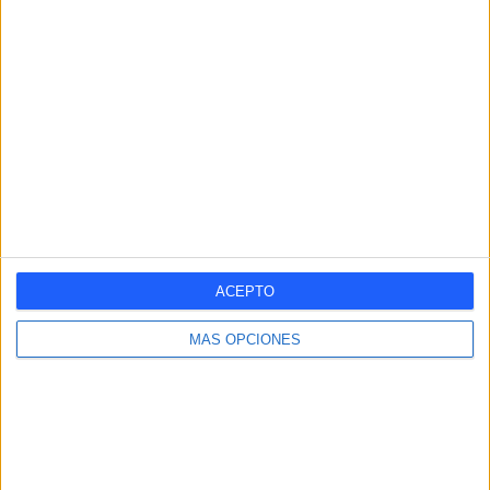
RANKING POR COMPETICIONES
Champions League
24 (72,73%)
Europa League
9 (27,27%)
Ver ranking completo
RANKING POR DEPORTES
Fútbol
33 (100%)
Ver ranking completo
ACEPTO
Nº DE PARTIDOS POR DÍA DE LA SEMANA
MÁS OPCIONES
LUNES
MARTES
MIÉRCOLES
JUEVES
VIERNES
-
12
12
9
-
- %
36,36%
36,36%
27,27%
- %
SÁBADO
DOMINGO