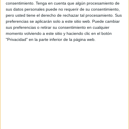
consentimiento.
Tenga en cuenta que algún procesamiento de
sus datos personales puede no requerir de su consentimiento,
pero usted tiene el derecho de rechazar tal procesamiento. Sus
preferencias se aplicarán solo a este sitio web. Puede cambiar
sus preferencias o retirar su consentimiento en cualquier
momento volviendo a este sitio y haciendo clic en el botón
"Privacidad" en la parte inferior de la página web.
Más días
DATOS ESTADÍSTICOS DE FÚTBOL DEL CANAL M+ LIGA
DE CAMPEONES UHD 2 EN ESPAÑA
A fecha de hoy
08/08/2026
y desde que esta web recoge los datos
estadísticos de cuándo y dónde se televisan los partidos del canal
M+
Liga de Campeones UHD 2
en
España
, que fue el
14/02/2023
, podemos
dar los siguientes datos: