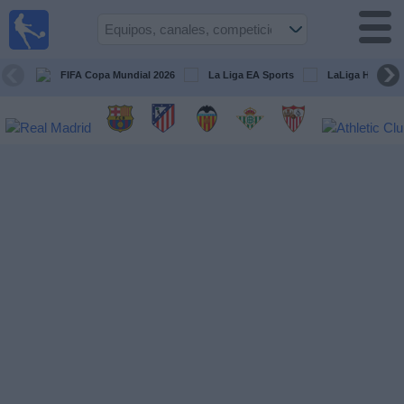
Fútbol
en la
TV
FIFA Copa Mundial 2026
La Liga EA Sports
LaLiga Hypermo
Guía de
Partidos
Televisados
Fútbol
hoy
Equipos
Competiciones
Canales
TV
Otros