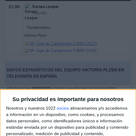
21:00
Europa League
Playoffs
Panathinaikos
Viktoria Plzen
M+ Liga de Campeones 2 (M61 O117)
M+ Liga de Campeones 3 (M62 O118)
DATOS ESTADÍSTICOS DEL EQUIPO VIKTORIA PLZEN EN
TELEVISIÓN EN ESPAÑA
A fecha de hoy
09/08/2026
y desde que esta web recoge los datos
estadísticos de cuándo y dónde se televisan los partidos de
Fútbol
del
Su privacidad es importante para nosotros
equipo
Viktoria Plzen
en
España
, que fue el
14/02/2013
, podemos dar los
siguientes datos:
Nosotros y nuestros 1022
socios
almacenamos y/o accedemos
a información en un dispositivo, como cookies, y procesamos
141
datos personales, como identificadores únicos e información
estándar enviada por un dispositivo para publicidad y contenido
personalizado, medición de publicidad y contenido,
PARTIDOS TELEVISADOS