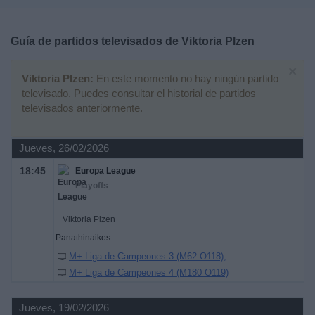
Deportes
Guía de partidos televisados de
Viktoria Plzen
Noticias
×
Viktoria Plzen:
En este momento no hay ningún partido
Widget
televisado. Puedes consultar el historial de partidos
televisados anteriormente.
Jueves, 26/02/2026
18:45
Europa League
Playoffs
Viktoria Plzen
Panathinaikos
M+ Liga de Campeones 3 (M62 O118)
M+ Liga de Campeones 4 (M180 O119)
Jueves, 19/02/2026