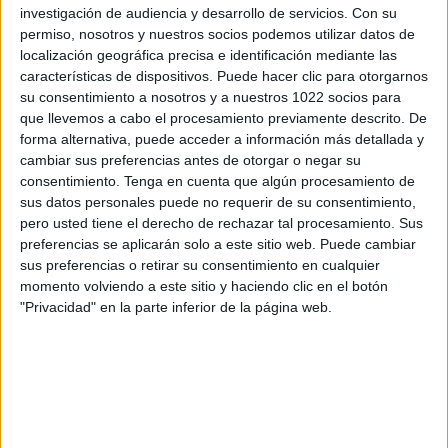
investigación de audiencia y desarrollo de servicios.
Con su
62 partidos en abierto
permiso, nosotros y nuestros socios podemos utilizar datos de
43,97%
localización geográfica precisa e identificación mediante las
79 partidos de pago
características de dispositivos. Puede hacer clic para otorgarnos
56,03%
su consentimiento a nosotros y a nuestros 1022 socios para
que llevemos a cabo el procesamiento previamente descrito. De
ÚLTIMO PARTIDO EN ABIERTO
forma alternativa, puede acceder a información más detallada y
cambiar sus preferencias antes de otorgar o negar su
Sparta Praha - Viktoria Plzen
27/05/2023 Liga checa por OneFootball
consentimiento.
Tenga en cuenta que algún procesamiento de
sus datos personales puede no requerir de su consentimiento,
RANKING POR CANALES
pero usted tiene el derecho de rechazar tal procesamiento. Sus
preferencias se aplicarán solo a este sitio web. Puede cambiar
OneFootball
55 (39,01%)
sus preferencias o retirar su consentimiento en cualquier
M+ Liga de Campeones 3
34 (24,11%)
momento volviendo a este sitio y haciendo clic en el botón
beIN CONNECT
21 (14,89%)
"Privacidad" en la parte inferior de la página web.
M+ Liga de Campeones 2
16 (11,35%)
GolStadium
7 (4,96%)
Ver ranking completo
PARTIDOS
DÍAS
TOTAL