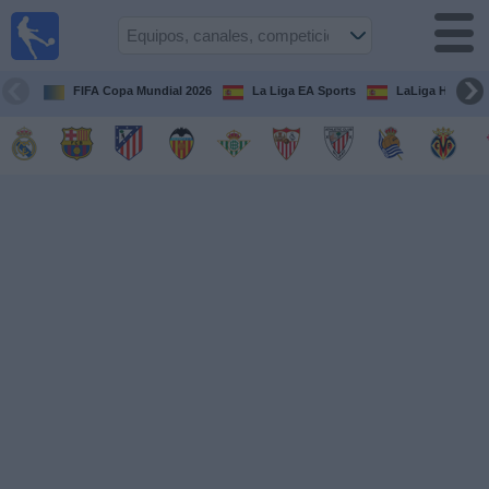
Fútbol
en la
TV
FIFA Copa Mundial 2026
La Liga EA Sports
LaLiga Hypermo
Guía de
Partidos
Televisados
Fútbol
hoy
Equipos
Competiciones
Canales
TV
Otros