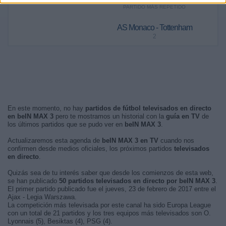
PARTIDO MÁS REPETIDO
AS Monaco - Tottenham
2
En este momento, no hay
partidos de fútbol televisados en directo
en beIN MAX 3
pero te mostramos un historial con la
guía en TV
de
los últimos partidos que se pudo ver en
beIN MAX 3
.
Actualizaremos esta agenda de
beIN MAX 3 en TV
cuando nos
confirmen desde medios oficiales, los próximos partidos
televisados
en directo
.
Quizás sea de tu interés saber que desde los comienzos de esta web,
se han publicado
50 partidos televisados en directo por beIN MAX 3
.
El primer partido publicado fue el jueves, 23 de febrero de 2017 entre el
Ajax - Legia Warszawa.
La competición más televisada por este canal ha sido Europa League
con un total de 21 partidos y los tres equipos más televisados son O.
Lyonnais (5), Besiktas (4), PSG (4).