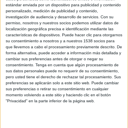
21:05
Francia Ligue 1
estándar enviada por un dispositivo para publicidad y contenido
personalizado, medición de publicidad y contenido,
O. Marseille
investigación de audiencia y desarrollo de servicios.
Con su
Nice
permiso, nosotros y nuestros socios podemos utilizar datos de
localización geográfica precisa e identificación mediante las
beIN MAX 3
características de dispositivos. Puede hacer clic para otorgarnos
su consentimiento a nosotros y a nuestros 1538 socios para
Miércoles, 18/04/2018
que llevemos a cabo el procesamiento previamente descrito. De
forma alternativa, puede acceder a información más detallada y
20:45
Serie A Italiana
cambiar sus preferencias antes de otorgar o negar su
Napoli
consentimiento.
Tenga en cuenta que algún procesamiento de
sus datos personales puede no requerir de su consentimiento,
Udinese
pero usted tiene el derecho de rechazar tal procesamiento. Sus
beIN MAX 3
preferencias se aplicarán solo a este sitio web. Puede cambiar
sus preferencias o retirar su consentimiento en cualquier
momento volviendo a este sitio y haciendo clic en el botón
"Privacidad" en la parte inferior de la página web.