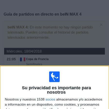
Deportes
Guía de partidos en directo en
beIN MAX 4
Noticias
×
beIN MAX 4:
En este momento no hay ningún partido
Widget
televisado. Puedes consultar el historial de partidos
televisados anteriormente.
Miércoles, 18/04/2018
21:05
Copa de Francia
Semifinales
Caen
PSG
beIN MAX 4
Su privacidad es importante para
nosotros
Jueves, 12/04/2018
Nosotros y nuestros 1538
socios
almacenamos y/o accedemos
a información en un dispositivo, como cookies, y procesamos
21:05
Europa League