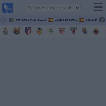
Fútbol
en la
TV
FIFA Copa Mundial 2026
La Liga EA Sports
LaLiga Hypermo
Guía de
Partidos
Televisados
Fútbol
hoy
Equipos
Competiciones
Canales
TV
Otros