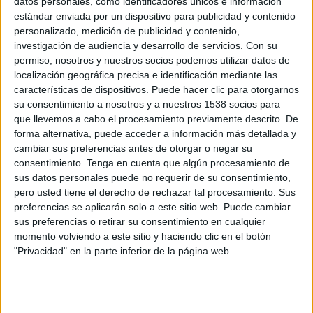
datos personales, como identificadores únicos e información
1/4 de Final
estándar enviada por un dispositivo para publicidad y contenido
personalizado, medición de publicidad y contenido,
Red Bull Salzburg
investigación de audiencia y desarrollo de servicios.
Con su
Lazio
permiso, nosotros y nuestros socios podemos utilizar datos de
beIN MAX 1
beIN MAX 4
localización geográfica precisa e identificación mediante las
características de dispositivos. Puede hacer clic para otorgarnos
su consentimiento a nosotros y a nuestros 1538 socios para
Jueves, 05/04/2018
que llevemos a cabo el procesamiento previamente descrito. De
21:05
Europa League
forma alternativa, puede acceder a información más detallada y
1/4 de Final
cambiar sus preferencias antes de otorgar o negar su
consentimiento.
Tenga en cuenta que algún procesamiento de
Lazio
sus datos personales puede no requerir de su consentimiento,
Red Bull Salzburg
pero usted tiene el derecho de rechazar tal procesamiento. Sus
preferencias se aplicarán solo a este sitio web. Puede cambiar
beIN MAX 1
beIN MAX 4
sus preferencias o retirar su consentimiento en cualquier
momento volviendo a este sitio y haciendo clic en el botón
"Privacidad" en la parte inferior de la página web.