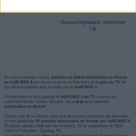
PARTIDO MÁS REPETIDO
Borussia M'gladbach - Manchester
City
2
En este momento, no hay
partidos de fútbol televisados en directo
en beIN MAX 4
pero te mostramos un historial con la
guía en TV
de
los últimos partidos que se pudo ver en
beIN MAX 4
.
Actualizaremos esta agenda de
beIN MAX 4 en TV
cuando nos
confirmen desde medios oficiales, los pr��ximos partidos
televisados en directo
.
Quizás sea de tu interés saber que desde los comienzos de esta web,
se han publicado
50 partidos televisados en directo por beIN MAX 4
.
El primer partido publicado fue el jueves, 29 de septiembre de 2016
entre el Fiorentina - Qarabag FK.
La competición más televisada por este canal ha sido Europa League