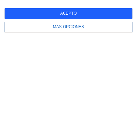
Segunda B
15 (1,34%)
Ver ranking completo
ACEPTO
RANKING POR DEPORTES
MÁS OPCIONES
Fútbol
1.119 (100%)
Ver ranking completo
Nº DE PARTIDOS POR DÍA DE LA SEMANA
LUNES
MARTES
MIÉRCOLES
JUEVES
VIERNES
33
52
75
66
69
2,95%
4,65%
6,7%
5,9%
6,17%
SÁBADO
DOMINGO
444
380
39,68%
33,96%