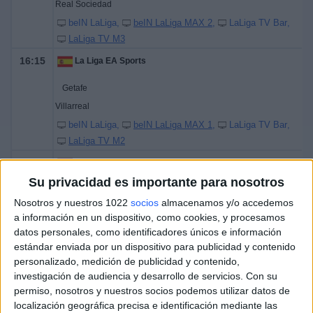
Real Sociedad
beIN LaLiga
beIN LaLiga MAX 2
LaLiga TV Bar
LaLiga TV M3
16:15
La Liga EA Sports
Getafe
Villarreal
beIN LaLiga
beIN LaLiga MAX 1
LaLiga TV Bar
LaLiga TV M2
20:45
La Liga EA Sports
Su privacidad es importante para nosotros
Celta
Nosotros y nuestros 1022
socios
almacenamos y/o accedemos
Rayo Vallecano
a información en un dispositivo, como cookies, y procesamos
beIN LaLiga
LaLiga TV Bar
datos personales, como identificadores únicos e información
estándar enviada por un dispositivo para publicidad y contenido
personalizado, medición de publicidad y contenido,
investigación de audiencia y desarrollo de servicios.
Con su
permiso, nosotros y nuestros socios podemos utilizar datos de
localización geográfica precisa e identificación mediante las