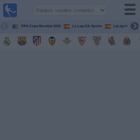
Fútbol
en la
TV
FIFA Copa Mundial 2026
La Liga EA Sports
LaLiga Hypermo
Guía de
Partidos
Televisados
Fútbol
hoy
Equipos
Competiciones
Canales
TV
Otros