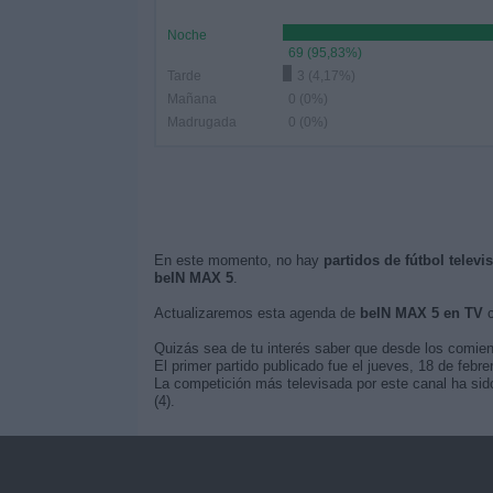
Noche
69 (95,83%)
Tarde
3 (4,17%)
Mañana
0 (0%)
Madrugada
0 (0%)
En este momento, no hay
partidos de fútbol telev
beIN MAX 5
.
Actualizaremos esta agenda de
beIN MAX 5 en TV
c
Quizás sea de tu interés saber que desde los comie
El primer partido publicado fue el jueves, 18 de febre
La competición más televisada por este canal ha sido
(4).