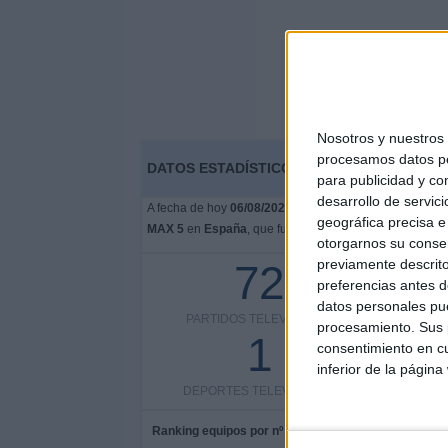
Nosotros y nuestro
procesamos datos per
DATOS ESTADÍSTICOS DE FÚTBOL DEL CAN
para publicidad y co
desarrollo de servici
A fecha de hoy
06/08/2026
y desde que esta web recoge 
geográfica precisa e 
MAX 5
en
España
, que fue el
15/09/2015
, podemos dar
otorgarnos su conse
previamente descrito
72
preferencias antes d
datos personales pue
PARTIDOS TELEVISADOS
COMPETI
procesamiento. Sus p
1
consentimiento en cu
inferior de la página
DEPORTES TELEVISADOS
Ranking equipos por nº de partidos