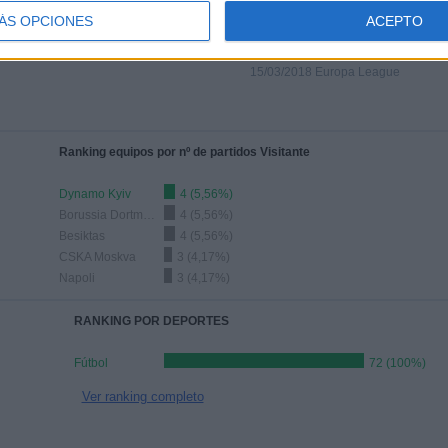
ÁS OPCIONES
ACEPTO
Red Bull Salzburg - Borussia
Dortmund
15/03/2018 Europa League
Ranking equipos por nº de partidos Visitante
Dynamo Kyiv
4 (5,56%)
Borussia Dortmund
4 (5,56%)
Besiktas
4 (5,56%)
CSKA Moskva
3 (4,17%)
Napoli
3 (4,17%)
RANKING POR DEPORTES
Fútbol
72 (100%)
Ver ranking completo