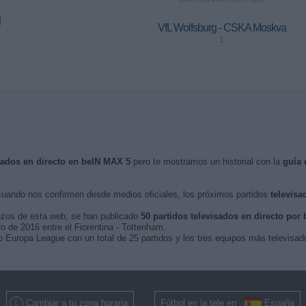
VfL Wolfsburg - CSKA Moskva
1
isados en directo en beIN MAX 5
pero te mostramos un historial con la
guía 
uando nos confirmen desde medios oficiales, los próximos partidos
televisa
nzos de esta web, se han publicado
50 partidos televisados en directo por
ro de 2016 entre el Fiorentina - Tottenham.
 Europa League con un total de 25 partidos y los tres equipos más televisad
Cambiar a tu zona horaria
Fútbol en la tele en
España