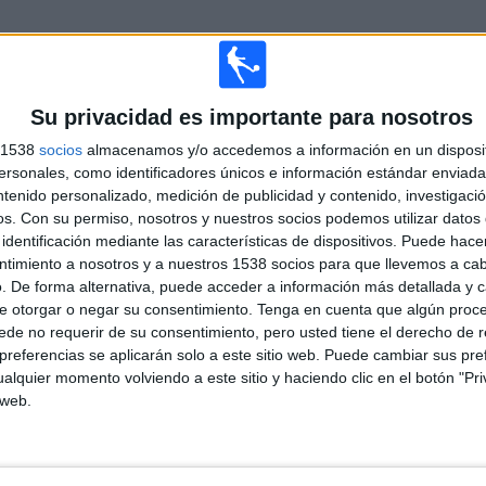
Su privacidad es importante para nosotros
Más días
s 1538
socios
almacenamos y/o accedemos a información en un disposit
sonales, como identificadores únicos e información estándar enviada 
AL BEIN MAX 5 EN ESPAÑA
ntenido personalizado, medición de publicidad y contenido, investigaci
os.
Con su permiso, nosotros y nuestros socios podemos utilizar datos 
los datos estadísticos de cuándo y dónde se televisan los partidos del canal
beI
identificación mediante las características de dispositivos. Puede hacer
 los siguientes datos:
ntimiento a nosotros y a nuestros 1538 socios para que llevemos a ca
. De forma alternativa, puede acceder a información más detallada y 
3
72
e otorgar o negar su consentimiento.
Tenga en cuenta que algún proc
de no requerir de su consentimiento, pero usted tiene el derecho de r
CIONES TELEVISADAS
EQUIPOS TELEVISADOS
referencias se aplicarán solo a este sitio web. Puede cambiar sus pref
alquier momento volviendo a este sitio y haciendo clic en el botón "Pri
 web.
ÚLTIMO PARTIDO