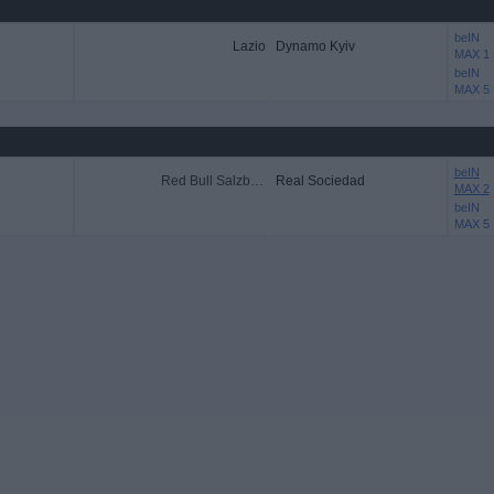
beIN
Lazio
Dynamo Kyiv
MAX 1
beIN
MAX 5
beIN
Red Bull Salzburg
Real Sociedad
MAX 2
beIN
MAX 5