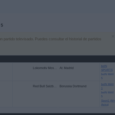
 5
×
artido televisado. Puedes consultar el historial de partidos
beIN
Lokomotiv Moskva
At. Madrid
SPORTS
beIN MAX
5
beIN MAX
Red Bull Salzburg
Borussia Dortmund
1
beIN MAX
5
Sport1 (M+
Astra)