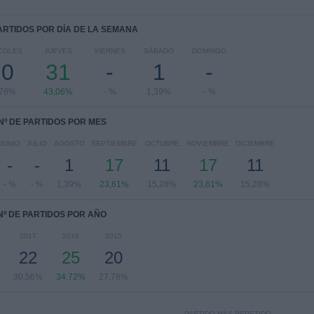
PARTIDOS POR DÍA DE LA SEMANA
COLES
JUEVES
VIERNES
SÁBADO
DOMINGO
20
31
-
1
-
,78%
43,06%
- %
1,39%
- %
Nº DE PARTIDOS POR MES
JUNIO
JULIO
AGOSTO
SEPTIEMBRE
OCTUBRE
NOVIEMBRE
DICIEMBRE
-
-
1
17
11
17
11
- %
- %
1,39%
23,61%
15,28%
23,61%
15,28%
Nº DE PARTIDOS POR AÑO
2017
2016
2015
22
25
20
30,56%
34,72%
27,78%
PARTIDO MÁS REPETIDO