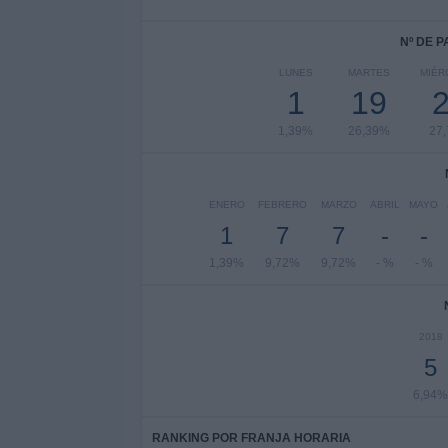
Nº DE 
LUNES
MARTES
MIÉR
1
19
1,39%
26,39%
27
ENERO
FEBRERO
MARZO
ABRIL
MAYO
1
7
7
-
-
1,39%
9,72%
9,72%
- %
- %
2018
5
6,94%
RANKING POR FRANJA HORARIA