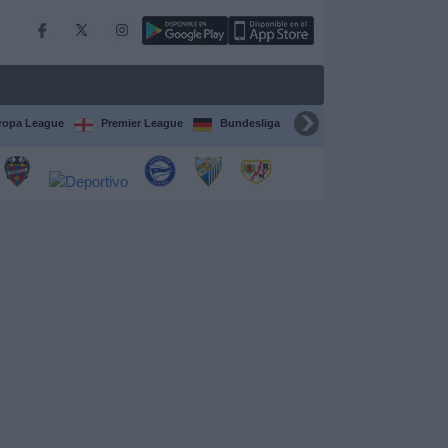
ropa League
Premier League
Bundesliga
Supercopa de España