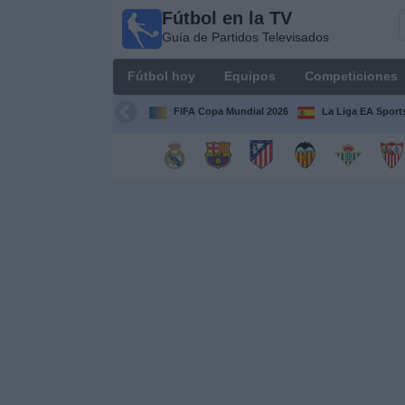
Fútbol en la TV
Fútbol
Guía de Partidos Televisados
en la
TV
Fútbol hoy
Equipos
Competiciones
Guía de
Partidos
FIFA Copa Mundial 2026
La Liga EA Sport
Televisados
Fútbol
hoy
Equipos
Competiciones
Canales
TV
Otros