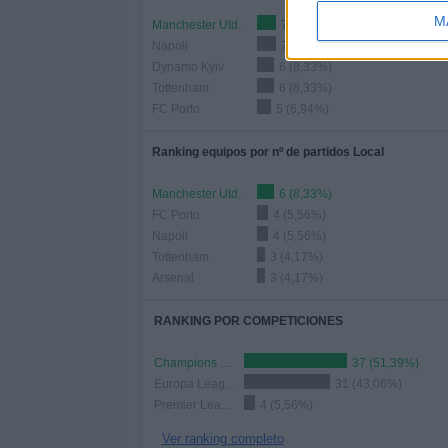
M
Manchester Utd.
7 (9,72%)
Napoli
7 (9,72%)
Dynamo Kyiv
6 (8,33%)
Tottenham
6 (8,33%)
FC Porto
5 (6,94%)
Ranking equipos por nº de partidos Local
Manchester Utd.
6 (8,33%)
FC Porto
4 (5,56%)
Napoli
4 (5,56%)
Tottenham
3 (4,17%)
Arsenal
3 (4,17%)
RANKING POR COMPETICIONES
Champions League
37 (51,39%)
Europa League
31 (43,06%)
Premier League
4 (5,56%)
Ver ranking completo