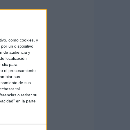
ivo, como cookies, y
por un dispositivo
ón de audiencia y
de localización
N
 clic para
bo el procesamiento
cambiar sus
esamiento de sus
echazar tal
erencias o retirar su
vacidad" en la parte