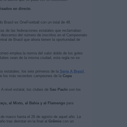
visados en directo
.
o Brasil es OneFootball con un total de 48.
estas de las federaciones estatales que reclamaban
l descenso del número de inscritos en el Campeonato
tral de Brasil que ahora tienen la oportunidad de
torneo emplea la norma del valor doble de los goles
lubes sean de la misma ciudad, esta regla no se
s estatales, los seis primeros de la
Serie A Brasil
,
 de los más recientes campeones de la
Copa
. A nivel estatal, los clubes de
Sao Paulo
son los
raçu, al Mixto, al Bahia y al Flamengo
para
 de marzo hasta el 26 de agosto de aquel año. La
 tras derrotar en la final al
Grêmio
con un