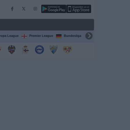
ropa League
Premier League
Bundesliga
Supercopa de España