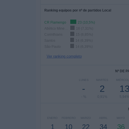
Ranking equipos por nº de partidos Local
CR Flamengo
23 (10,5%)
Atlético Mineiro
16 (7,31%)
Corinthians
15 (6,85%)
Santos
14 (6,39%)
São Paulo
14 (6,39%)
Ver ranking completo
Nº DE 
LUNES
MARTES
MIÉRCO
-
2
1
- %
0,91%
5,94
ENERO
FEBRERO
MARZO
ABRIL
MAYO
1
10
22
34
36