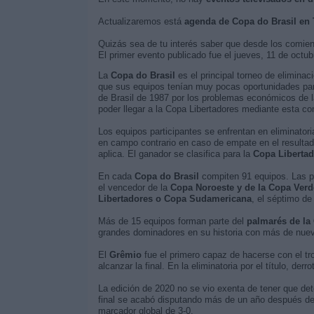
Actualizaremos está
agenda de Copa do Brasil en
Quizás sea de tu interés saber que desde los comie
El primer evento publicado fue el jueves, 11 de octu
La
Copa do Brasil
es el principal torneo de eliminac
que sus equipos tenían muy pocas oportunidades para
de Brasil de 1987 por los problemas económicos de 
poder llegar a la Copa Libertadores mediante esta co
Los equipos participantes se enfrentan en eliminator
en campo contrario en caso de empate en el resultad
aplica. El ganador se clasifica para la
Copa Libertad
En cada
Copa do Brasil
compiten 91 equipos. Las pl
el vencedor de la
Copa Noroeste y de la Copa Verd
Libertadores o Copa Sudamericana
, el séptimo de
Más de 15 equipos forman parte del
palmarés de la
grandes dominadores en su historia con más de nueve
El
Grêmio
fue el primero capaz de hacerse con el tr
alcanzar la final. En la eliminatoria por el título, derr
La edición de 2020 no se vio exenta de tener que de
final se acabó disputando más de un año después del 
marcador global de 3-0.