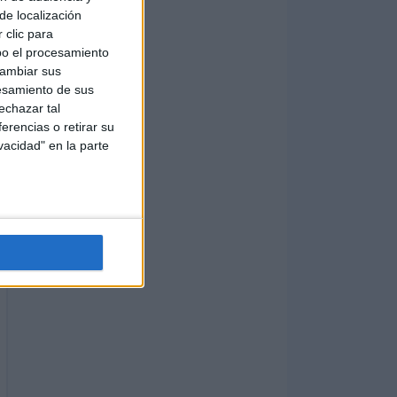
de localización
 clic para
bo el procesamiento
cambiar sus
esamiento de sus
echazar tal
erencias o retirar su
vacidad" en la parte