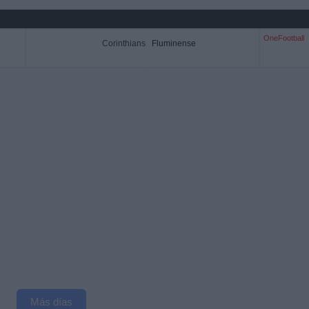
OneFootball
Corinthians
Fluminense
Más días