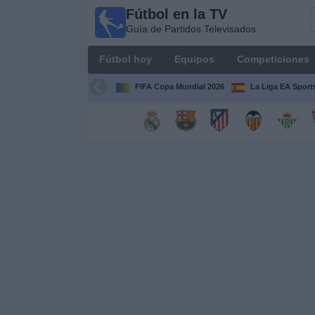
Fútbol en la TV
Fútbol
Guía de Partidos Televisados
en la
TV
Fútbol hoy
Equipos
Competiciones
Guía de
Partidos
FIFA Copa Mundial 2026
La Liga EA Sport
Televisados
Fútbol
hoy
Equipos
Competiciones
Canales
TV
Otros