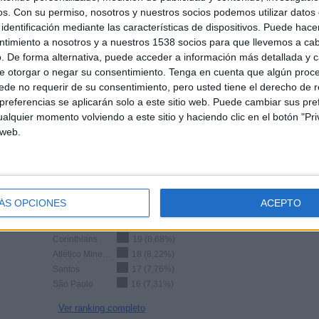
1,4
1386
14
os.
Con su permiso, nosotros y nuestros socios podemos utilizar datos 
CANALES POR
SIN PARTIDO
CANALES TV
identificación mediante las características de dispositivos. Puede hacer
PARTIDO
GRATUÍTO
ntimiento a nosotros y a nuestros 1538 socios para que llevemos a ca
. De forma alternativa, puede acceder a información más detallada y 
e otorgar o negar su consentimiento.
Tenga en cuenta que algún proc
de no requerir de su consentimiento, pero usted tiene el derecho de r
referencias se aplicarán solo a este sitio web. Puede cambiar sus pref
alquier momento volviendo a este sitio y haciendo clic en el botón "Pri
TOTAL
TOTAL
1%
 web.
78
14
Total equipos
CANALES
Ranking equipos por nº de partidos en abierto
ÁS OPCIONES
ACEPTO
CR Flamengo
30 (13,7%)
Corinthians
19 (8,68%)
Atlético Mineiro
18 (8,22%)
Santos
17 (7,76%)
São Paulo
16 (7,31%)
Ver ranking completo