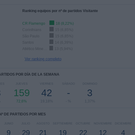
Ranking equipos por nº de partidos Visitante
CR Flamengo
18 (8,22%)
Corinthians
15 (6,85%)
São Paulo
15 (6,85%)
Santos
14 (6,39%)
Atlético Mineiro
13 (5,94%)
Ver ranking completo
PARTIDOS POR DÍA DE LA SEMANA
LES
JUEVES
VIERNES
SÁBADO
DOMINGO
3
159
42
-
3
%
72,6%
19,18%
- %
1,37%
Nº DE PARTIDOS POR MES
JUNIO
JULIO
AGOSTO
SEPTIEMBRE
OCTUBRE
NOVIEMBRE
DICIEMBRE
9
29
21
19
22
12
4