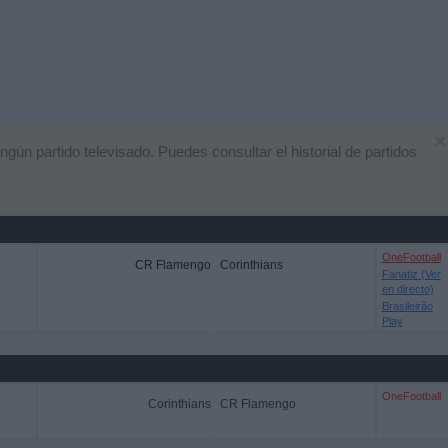
×
ún partido televisado. Puedes consultar el historial de partidos
OneFootball
CR Flamengo
Corinthians
Fanatiz (Ver
en directo)
Brasileirão
Play
OneFootball
Corinthians
CR Flamengo