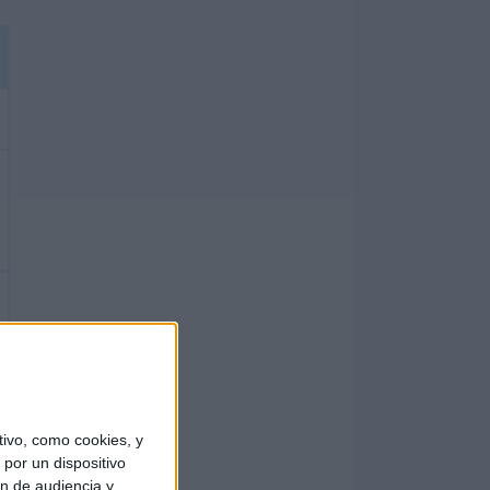
ivo, como cookies, y
por un dispositivo
ón de audiencia y