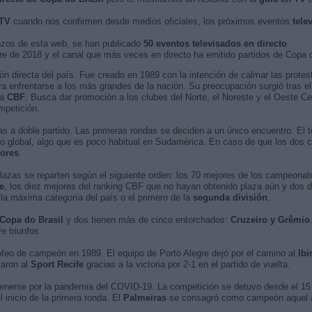
 TV
cuando nos confirmen desde medios oficiales, los próximos eventos
tele
nzos de esta web, se han publicado
50 eventos televisados en directo
.
bre de 2018 y el canal que más veces en directo ha emitido partidos de Copa d
ión directa del país. Fue creado en 1989 con la intención de calmar las prot
 enfrentarse a los más grandes de la nación. Su preocupación surgió tras e
la
CBF
. Busca dar promoción a los clubes del Norte, el Noreste y el Oeste Cen
mpetición.
ias a doble partido. Las primeras rondas se deciden a un único encuentro. El 
o global, algo que es poco habitual en Sudamérica. En caso de que los dos c
ores
.
azas se reparten según el siguiente orden: los 70 mejores de los campeonato
e
, los diez mejores del ranking CBF que no hayan obtenido plaza aún y dos
 la máxima categoría del país o el primero de la
segunda división
.
 Copa do Brasil
y dos tienen más de cinco entorchados:
Cruzeiro y Grêmio
 triunfos.
ofeo de campeón en 1989. El equipo de Porto Alegre dejó por el camino al
Ibi
otaron al
Sport Recife
gracias a la victoria por 2-1 en el partido de vuelta.
tenerse por la pandemia del COVID-19. La competición se detuvo desde el 15
inicio de la primera ronda. El
Palmeiras
se consagró como campeón aquel año