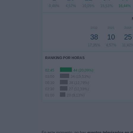
0,46%
4,57%
10,05%
15,53%
16,44%
2022
2021
2018
38
10
25
17,35%
4,57%
11,42
RANKING POR HORAS
02:45
44 (20,09%)
03:00
34 (15,53%)
00:30
28 (12,79%)
02:30
27 (12,33%)
01:00
20 (9,13%)
En este momento, no hay
eventos televisados en d