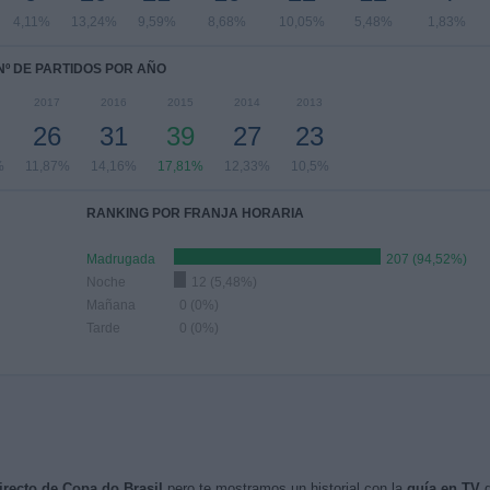
4,11%
13,24%
9,59%
8,68%
10,05%
5,48%
1,83%
Nº DE PARTIDOS POR AÑO
2017
2016
2015
2014
2013
26
31
39
27
23
%
11,87%
14,16%
17,81%
12,33%
10,5%
RANKING POR FRANJA HORARIA
Madrugada
207 (94,52%)
Noche
12 (5,48%)
Mañana
0 (0%)
Tarde
0 (0%)
irecto de Copa do Brasil
pero te mostramos un historial con la
guía en TV
d